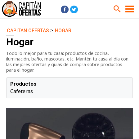
>
CAPITÁN OFERTAS
HOGAR
Audio y Música
Cámaras
Hogar
Cine y Series
Coches
Todo lo mejor para tu casa: productos de cocina,
Deportes
Financiero
iluminación, baño, mascotas, etc. Mantén tu casa al día con
Hogar
Hoteles
las mejores ofertas y guías de compra sobre productos
para el hogar.
Jardín
Juguetes
Productos
Libros
Moda él
Cafeteras
Moda ella
Motos
Móviles
Niños
Ordenadores
Tablets
Tecnología
TV
Videojuegos
Vuelos