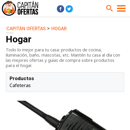
>
CAPITÁN OFERTAS
HOGAR
Audio y Música
Cámaras
Hogar
Cine y Series
Coches
Todo lo mejor para tu casa: productos de cocina,
Deportes
Financiero
iluminación, baño, mascotas, etc. Mantén tu casa al día con
Hogar
Hoteles
las mejores ofertas y guías de compra sobre productos
para el hogar.
Jardín
Juguetes
Productos
Libros
Moda él
Cafeteras
Moda ella
Motos
Móviles
Niños
Ordenadores
Tablets
Tecnología
TV
Videojuegos
Vuelos