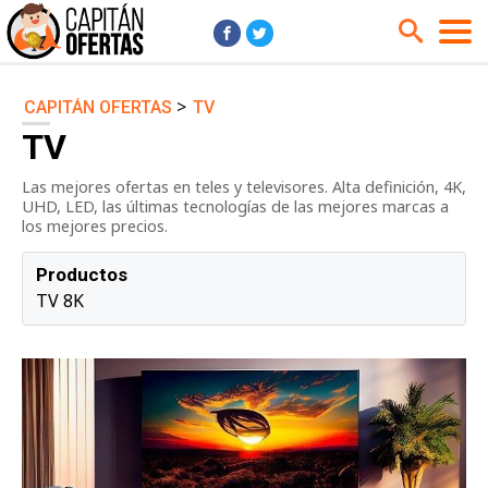
>
CAPITÁN OFERTAS
TV
Audio y Música
Cámaras
TV
Cine y Series
Coches
Las mejores ofertas en teles y televisores. Alta definición, 4K,
Deportes
Financiero
UHD, LED, las últimas tecnologías de las mejores marcas a
Hogar
Hoteles
los mejores precios.
Jardín
Juguetes
Productos
Libros
Moda él
TV 8K
Moda ella
Motos
Móviles
Niños
Ordenadores
Tablets
Tecnología
TV
Videojuegos
Vuelos