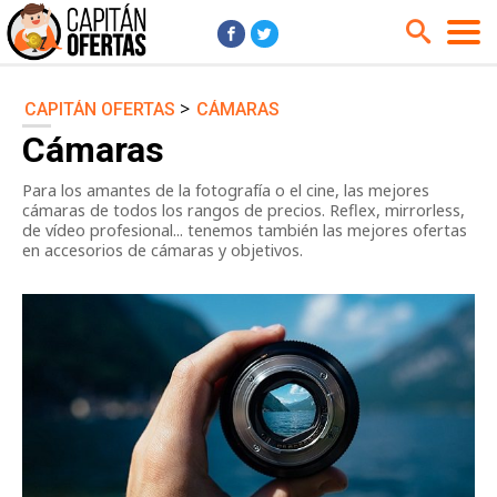
>
CAPITÁN OFERTAS
CÁMARAS
Audio y Música
Cámaras
Cámaras
Cine y Series
Coches
Para los amantes de la fotografía o el cine, las mejores
Deportes
Financiero
cámaras de todos los rangos de precios. Reflex, mirrorless,
Hogar
Hoteles
de vídeo profesional... tenemos también las mejores ofertas
en accesorios de cámaras y objetivos.
Jardín
Juguetes
Libros
Moda él
Moda ella
Motos
Móviles
Niños
Ordenadores
Tablets
Tecnología
TV
Videojuegos
Vuelos