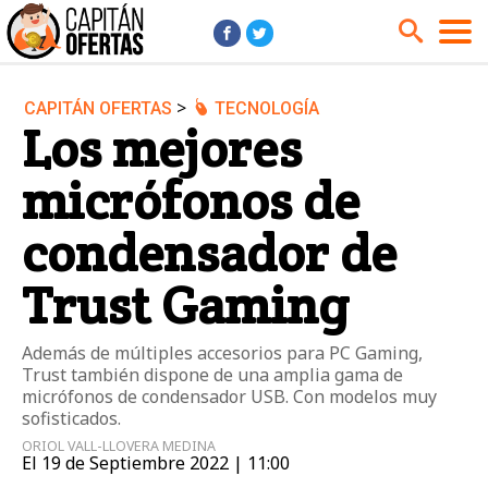
>
CAPITÁN OFERTAS
TECNOLOGÍA
Audio y Música
Cámaras
Los mejores
Cine y Series
Coches
micrófonos de
Deportes
Financiero
Hogar
Hoteles
condensador de
Jardín
Juguetes
Trust Gaming
Libros
Moda él
Moda ella
Motos
Además de múltiples accesorios para PC Gaming,
Trust también dispone de una amplia gama de
Móviles
Niños
micrófonos de condensador USB. Con modelos muy
Ordenadores
Tablets
sofisticados.
ORIOL VALL-LLOVERA MEDINA
Tecnología
TV
El 19 de Septiembre 2022 | 11:00
Videojuegos
Vuelos