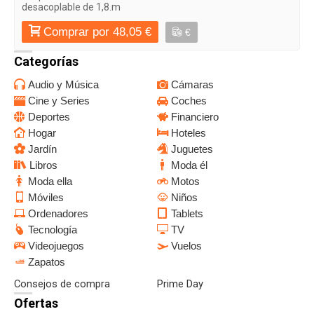
desacoplable de 1,8.m
Comprar por 48,05 €
€
Categorías
Audio y Música
Cámaras
Cine y Series
Coches
Deportes
Financiero
Hogar
Hoteles
Jardín
Juguetes
Libros
Moda él
Moda ella
Motos
Móviles
Niños
Ordenadores
Tablets
Tecnología
TV
Videojuegos
Vuelos
Zapatos
Consejos de compra
Prime Day
Ofertas