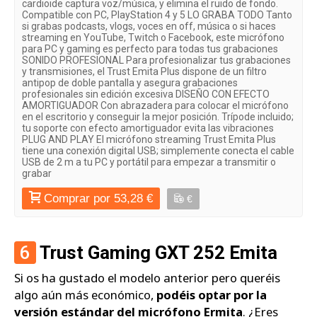
cardioide captura voz/música, y elimina el ruido de fondo.
Compatible con PC, PlayStation 4 y 5 LO GRABA TODO Tanto
si grabas podcasts, vlogs, voces en off, música o si haces
streaming en YouTube, Twitch o Facebook, este micrófono
para PC y gaming es perfecto para todas tus grabaciones
SONIDO PROFESIONAL Para profesionalizar tus grabaciones
y transmisiones, el Trust Emita Plus dispone de un filtro
antipop de doble pantalla y asegura grabaciones
profesionales sin edición excesiva DISEÑO CON EFECTO
AMORTIGUADOR Con abrazadera para colocar el micrófono
en el escritorio y conseguir la mejor posición. Trípode incluido;
tu soporte con efecto amortiguador evita las vibraciones
PLUG AND PLAY El micrófono streaming Trust Emita Plus
tiene una conexión digital USB; simplemente conecta el cable
USB de 2 m a tu PC y portátil para empezar a transmitir o
grabar
Comprar por 53,28 €
€
6
Trust Gaming GXT 252 Emita
Si os ha gustado el modelo anterior pero queréis
algo aún más económico,
podéis optar por la
versión estándar del micrófono Ermita
. ¿Eres