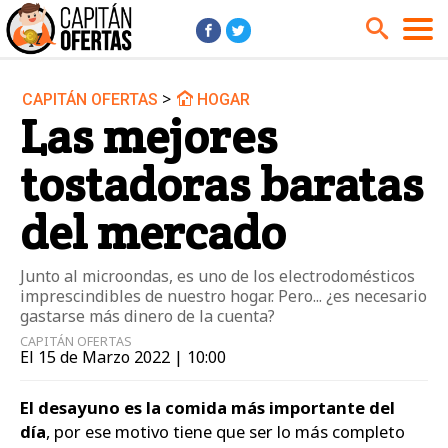
>
CAPITÁN OFERTAS
HOGAR
Audio y Música
Cámaras
Las mejores
Cine y Series
Coches
tostadoras baratas
Deportes
Financiero
Hogar
Hoteles
del mercado
Jardín
Juguetes
Junto al microondas, es uno de los electrodomésticos
Libros
Moda él
imprescindibles de nuestro hogar. Pero... ¿es necesario
Moda ella
Motos
gastarse más dinero de la cuenta?
CAPITÁN OFERTAS
Móviles
Niños
El 15 de Marzo 2022 | 10:00
Ordenadores
Tablets
El desayuno es la comida más importante del
Tecnología
TV
día
, por ese motivo tiene que ser lo más completo
Videojuegos
Vuelos