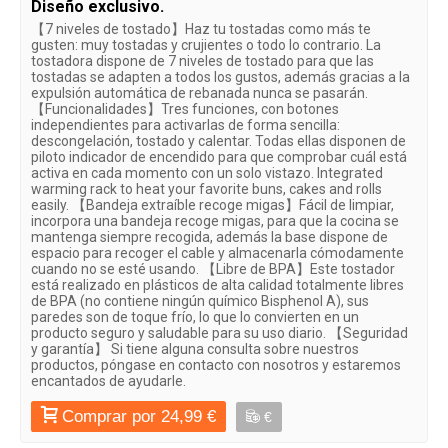
Diseño exclusivo.
【7 niveles de tostado】Haz tu tostadas como más te
gusten: muy tostadas y crujientes o todo lo contrario. La
tostadora dispone de 7 niveles de tostado para que las
tostadas se adapten a todos los gustos, además gracias a la
expulsión automática de rebanada nunca se pasarán.
【Funcionalidades】Tres funciones, con botones
independientes para activarlas de forma sencilla:
descongelación, tostado y calentar. Todas ellas disponen de
piloto indicador de encendido para que comprobar cuál está
activa en cada momento con un solo vistazo. Integrated
warming rack to heat your favorite buns, cakes and rolls
easily. 【Bandeja extraíble recoge migas】Fácil de limpiar,
incorpora una bandeja recoge migas, para que la cocina se
mantenga siempre recogida, además la base dispone de
espacio para recoger el cable y almacenarla cómodamente
cuando no se esté usando. 【Libre de BPA】Este tostador
está realizado en plásticos de alta calidad totalmente libres
de BPA (no contiene ningún químico Bisphenol A), sus
paredes son de toque frío, lo que lo convierten en un
producto seguro y saludable para su uso diario. 【Seguridad
y garantía】 Si tiene alguna consulta sobre nuestros
productos, póngase en contacto con nosotros y estaremos
encantados de ayudarle.
Comprar por 24,99 €
€