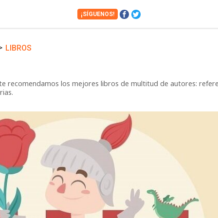
¡SÍGUENOS!
>
LIBROS
Cámaras
Cine y Series
Financiero
Hogar
, te recomendamos los mejores libros de multitud de autores: referenc
Juguetes
Libros
rias.
Motos
Móviles
Tablets
Tecnología
Vuelos
Zapatos