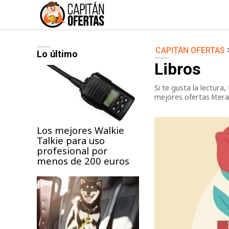
CAPITÁN OFERTAS
Lo último
Audio y Música
Libros
Deportes
Si te gusta la lectura
Jardín
mejores ofertas litera
Moda ella
Ordenadores
Los mejores Walkie
Talkie para uso
Videojuegos
profesional por
menos de 200 euros