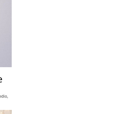
e
edio,