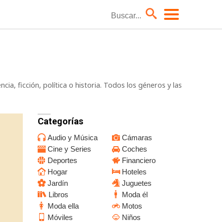
Coches
Hoteles
ia, ficción, política o historia. Todos los géneros y las
Moda él
Niños
TV
Categorías
Audio y Música
Cámaras
Cine y Series
Coches
Deportes
Financiero
Hogar
Hoteles
Jardín
Juguetes
Libros
Moda él
Moda ella
Motos
Móviles
Niños