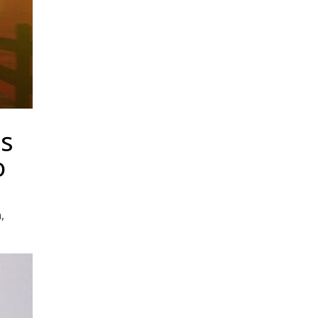
s
o
,