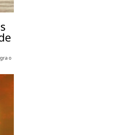
s
 de
egra o