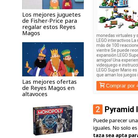
Los mejores juguetes
de Fisher-Price para
regalar estos Reyes
Magos
monedas virtuales y sa
LEGO interactivos La 
más de 100 reaccione
vientre Se puede reor
expansión LEGO Super 
amigos! Una experienc
videojuego e instrucc
LEGO Super Mario es 
que aman los juegos i
Las mejores ofertas
Comprar por 
de Reyes Magos en
altavoces
2
Pyramid 
Puede parecer una 
iguales. No solo e
taza sea apta par