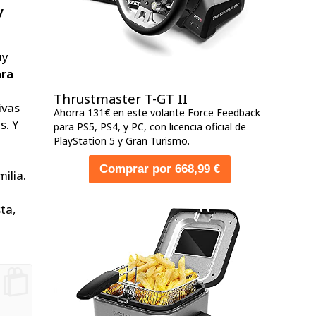
y
.
uy
ara
Thrustmaster T-GT II
ivas
Ahorra 131€ en este volante Force Feedback
s. Y
para PS5, PS4, y PC, con licencia oficial de
u
PlayStation 5 y Gran Turismo.
Comprar por 668,99 €
ilia.
ta,