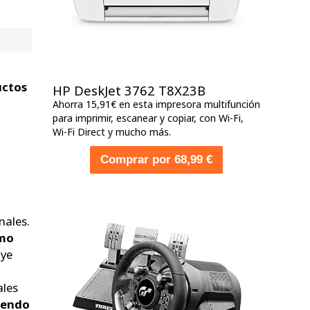
uctos
HP DeskJet 3762 T8X23B
Ahorra 15,91€ en esta impresora multifunción
para imprimir, escanear y copiar, con Wi-Fi,
Wi-Fi Direct y mucho más.
Comprar por 68,99 €
nales.
omo
uye
ales
iendo