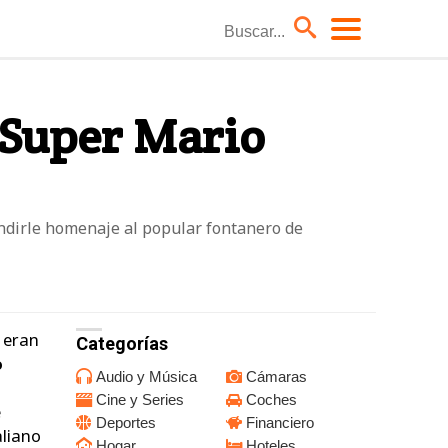
Coches
 Super Mario
Hoteles
Moda él
Niños
endirle homenaje al popular fontanero de
TV
 eran
Categorías
o
Audio y Música
Cámaras
Cine y Series
Coches
e
Deportes
Financiero
aliano
Hogar
Hoteles