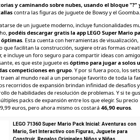
orias y caminando sobre nubes, usando el bloque "?" 
allas
contra las figuras de juguete de Bowsy y el Goomba
ratarse de un juguete moderno, incluye funcionalidades m
cho,
podéis descargar gratis la app LEGO Super Mario p
 óptimas
. Esta cuenta con herramientas de visualización,
 que facilitan la construcción, sugiere otras formas creat
r, e incluye un foro seguro para compartir ideas con amigo
esante, es que este juguete es
óptimo para jugar a solos 
idas competiciones en grupo
. Y por si fuera poco, los sets
raen al mundo real a un personaje favorito de toda la fam
 los recorridos de expansión brindan infinidad de desafíos y
ollo de habilidades de resolución de problemas. Y si te gus
ltiples packs de expansión entre los que elegir. Su precio
59,99 euros, pero ahora mismo os costará
46,90 euros
.
LEGO 71360 Super Mario Pack Inicial: Aventuras con
Mario, Set Interactivo con Figuras, Juguete para
Construir, Regalos Originales Niños y Niñas