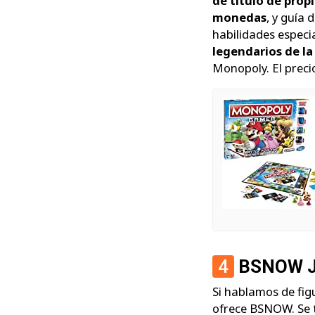
de título de pro
monedas
, y guía
habilidades especi
legendarios de la
Monopoly. El preci
4
BSNOW Ju
Si hablamos de fig
ofrece BSNOW. Se 