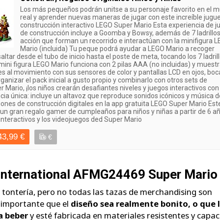
Los más pequeños podrán unitse a su personaje favorito en el 
real y aprender nuevas maneras de jugar con este increíble jugu
construcción interactivo LEGO Super Mario Esta experiencia de j
de construcción incluye a Goomba y Bowsy, además de 7 ladrillo
acción que forman un recorrido e interactúan con la minifigura 
Mario (incluida) Tu peque podrá ayudar a LEGO Mario a recoger
ltar desde el tubo de inicio hasta el poste de meta, tocando los 7 ladril
mini figura LEGO Mario funciona con 2 pilas AAA (no incluidas) y muest
s al movimiento con sus sensores de color y pantallas LCD en ojos, boc
ganizar el pack inicial a gusto propio y combinarlo con otros sets de
Mario, ¡los niños crearán desafiantes niveles y juegos interactivos con
ia única: incluye un altavoz que reproduce sonidos icónicos y música d
iones de construcción digitales en la app gratuita LEGO Super Mario Est
un gran regalo gamer de cumpleaños para niños y niñas a partir de 6 a
nteractivos y los videojuegos ded Super Mario
43,99 €
€
International AFMG24469 Super Mario
tontería, pero no todas las tazas de merchandising son
s importante que el
diseño sea realmente bonito, o que 
a beber
y esté fabricada en materiales resistentes y capac