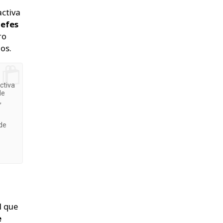
activa
jefes
ro
os.
ctiva
de
,
de
l que
e