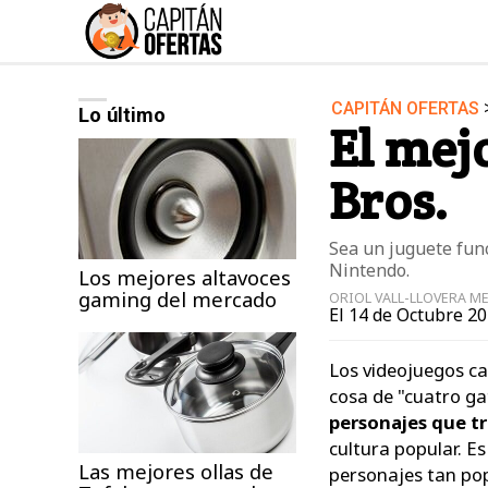
CAPITÁN OFERTAS
Lo último
Audio y Música
El mej
Deportes
Bros.
Jardín
Moda ella
Sea un juguete func
Ordenadores
Nintendo.
Los mejores altavoces
gaming del mercado
Videojuegos
ORIOL VALL-LLOVERA M
El 14 de Octubre 20
Los videojuegos ca
cosa de "cuatro ga
personajes que t
cultura popular. Es
Las mejores ollas de
personajes tan pop