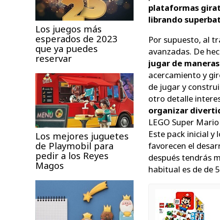
plataformas girat
librando superbat
Los juegos más
esperados de 2023
Por supuesto, al t
que ya puedes
avanzadas. De he
reservar
jugar de maneras
acercamiento y giro
de jugar y construi
otro detalle inter
organizar divert
LEGO Super Mario t
Este pack inicial y
Los mejores juguetes
de Playmobil para
favorecen el desarr
pedir a los Reyes
después tendrás mú
Magos
habitual es de de 