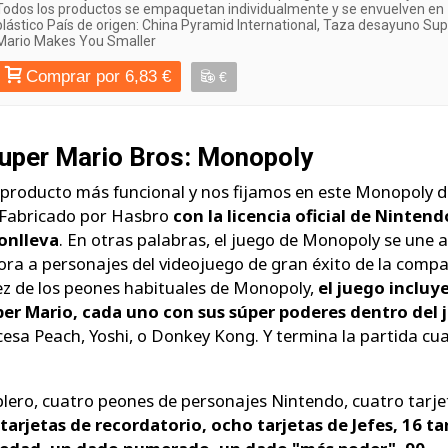
Todos los productos se empaquetan individualmente y se envuelven en
plástico País de origen: China Pyramid International, Taza desayuno Su
Mario Makes You Smaller
Comprar por 6,83 €
€
uper Mario Bros: Monopoly
 producto más funcional y nos fijamos en este Monopoly d
 Fabricado por Hasbro
con la licencia oficial de Nintend
onlleva
. En otras palabras, el juego de Monopoly se une a
ora a personajes del videojuego de gran éxito de la compa
ez de los peones habituales de Monopoly,
el juego incluy
per Mario, cada uno con sus súper poderes dentro del 
ncesa Peach, Yoshi, o Donkey Kong. Y termina la partida c
ablero, cuatro peones de personajes Nintendo, cuatro tarje
tarjetas de recordatorio, ocho tarjetas de Jefes, 16 ta