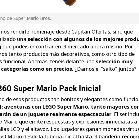
ing de Super Mario Bros.
mos rendirle homenaje desde Capitán Ofertas, sino que
alizado una
selección con algunos de los mejores prod
g
que podéis encontrar en el mercado ahora mismo. Por
mos tanto productos más decorativos, como otro tipo de
 funcional. Además, tenéis delante una
selección muy
n categorías como en precios
. ¿Damos el "salto" juntos?
0 Super Mario Pack Inicial
 de esos productos tan bonitos y elegantes como funcio
ial: aventuras con LEGO Super Mario, tanto mayores c
arán de un juguete realmente espectacular
. El set incl
O Mario que emite respuestas y expresiones inmediatas a
allas LCD y el altavoz. Los jugadores ganan monedas virtu
GO Mario desde la tubería inicial hasta el banderín
recorr