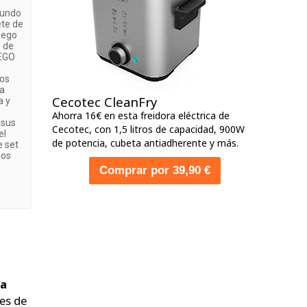
mundo
ete de
uego
s de
LEGO
los
ra
Cecotec CleanFry
a y
Ahorra 16€ en esta freidora eléctrica de
 sus
Cecotec, con 1,5 litros de capacidad, 900W
el
de potencia, cubeta antiadherente y más.
e set
ños
Comprar por 39,90 €
la
es de