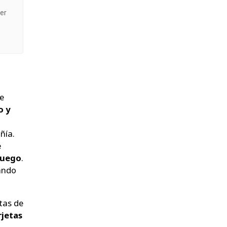
per
e
o y
ñía.
e
juego
.
uando
tas de
rjetas