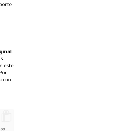
porte
s
ginal
.
ás
n este
 Por
a con
ños