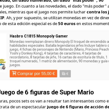
piedad, un dado numerado, un dado "más poder", 90
 de juego. En cuanto a las novedades, el dado "más poder" 
ales, mientras que el juego nos permite luchar
contra los 
 IP
. Ah, y por supuesto, se utilizan monedas en vez de dine
o de esta edición especial es de
50 euros
en estos moment
Hasbro C1815 Monopoly Gamer
Monedas reemplazan dinero Monopoly El troquel de encendido a
habilidades especiales. Batalla legendarios jefes Incluye tablero 
juego, 4 fichas de personajes de Nintendo (Mario, Princess Peach
Yoshi y Donkey Kong), 4 tarjetas de caracteres, 4 tarjetas de
recordatorio, 8 tarjetas de jefe, 16 cartas de escritura de título, 1
troquel numerado, 1 matriz de alimentación, 90 monedas y guía 
juegos.
Comprar por 55,00 €
€
ego de 6 figuras de Super Mario
uras, pocos sets os van a resultar tan interesantes como e
trata de un espectacular
juego de 6 figuras de acción d