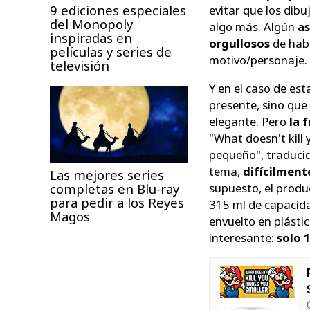
9 ediciones especiales
evitar que los dib
del Monopoly
algo más. Algún
as
inspiradas en
orgullosos
de habe
películas y series de
motivo/personaje.
televisión
Y en el caso de es
presente, sino que 
elegante. Pero
la f
"What doesn't kill
pequeño", traducid
tema,
difícilment
Las mejores series
supuesto, el produ
completas en Blu-ray
para pedir a los Reyes
315 ml de capacid
Magos
envuelto en plásti
interesante:
solo 