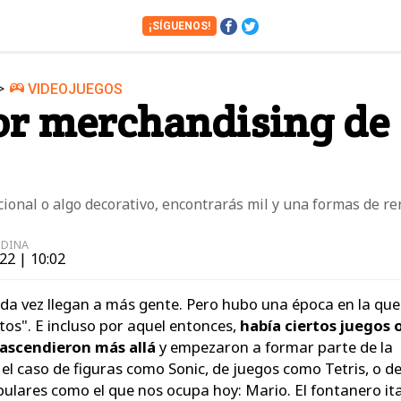
¡SÍGUENOS!
>
VIDEOJUEGOS
Cámaras
Cine y Series
or merchandising de
Financiero
Hogar
Juguetes
Libros
Motos
Móviles
ional o algo decorativo, encontrarás mil y una formas de r
Tablets
Tecnología
EDINA
Vuelos
Zapatos
22 | 10:02
da vez llegan a más gente. Pero hubo una época en la que
tos". E incluso por aquel entonces,
había ciertos juegos 
rascendieron más allá
y empezaron a formar parte de la
 el caso de figuras como Sonic, de juegos como Tetris, o d
ulares como el que nos ocupa hoy: Mario. El fontanero it