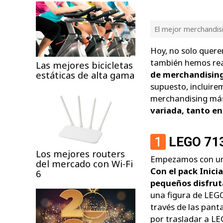
El mejor merchandis
Hoy, no solo quere
también hemos re
Las mejores bicicletas
estáticas de alta gama
de merchandisin
supuesto, incluire
merchandising más
variada, tanto e
1
LEGO 7136
Los mejores routers
Empezamos con uno
del mercado con Wi-Fi
Con el pack Inic
6
pequeños disfrut
una figura de LEG
través de las pant
por trasladar a LE