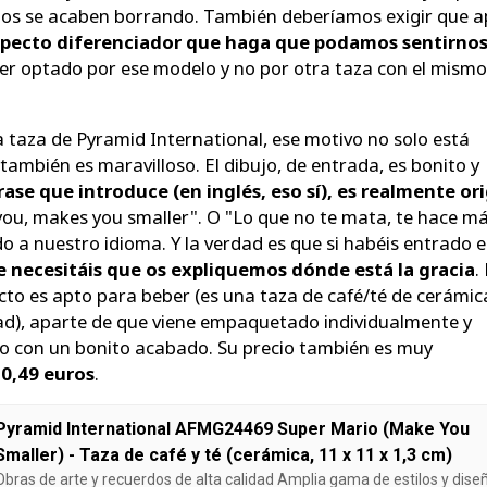
ujos se acaben borrando. También deberíamos exigir que a
pecto diferenciador que haga que podamos sentirno
r optado por ese modelo y no por otra taza con el mismo
ta taza de Pyramid International, ese motivo no solo está
también es maravilloso. El dibujo, de entrada, es bonito y
rase que introduce (en inglés, eso sí), es realmente ori
 you, makes you smaller". O "Lo que no te mata, te hace m
o a nuestro idioma. Y la verdad es que si habéis entrado e
e necesitáis que os expliquemos dónde está la gracia
.
cto es apto para beber (es una taza de café/té de cerámic
ad), aparte de que viene empaquetado individualmente y
co con un bonito acabado. Su precio también es muy
10,49 euros
.
Pyramid International AFMG24469 Super Mario (Make You
Smaller) - Taza de café y té (cerámica, 11 x 11 x 1,3 cm)
Obras de arte y recuerdos de alta calidad Amplia gama de estilos y dise