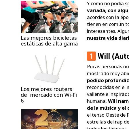
Y como no podía s
variada, con alg
acordes con la épo
tienen en común t
interesantes. Algu
Las mejores bicicletas
nuestra vida diar
estáticas de alta gama
1
Will (Aut
Pocas personas no 
mostrado muy abie
podido profundiza
reconocidas en el 
Los mejores routers
valiente e inspirad
del mercado con Wi-Fi
6
humana.
Will nar
de la música y el 
el tenso Oeste de F
estrellas del rap d
todos los tiempos,