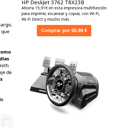
HP DeskJet 3762 T8X23B
Ahorra 15,91€ en esta impresora multifunción
para imprimir, escanear y copiar, con Wi-Fi,
Wi-Fi Direct y mucho más.
bargo,
Comprar por 68,99 €
, que
 como
días
Smith
aje de
s
de