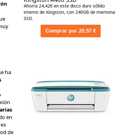
ión
Ahorra 24,42€ en este disco duro sólido
interno de Kingston, con 240GB de memoria
que
SSD.
 muy
Comprar por 20,57 €
se ha
s
o
exión
arias
ado en
res
ood de