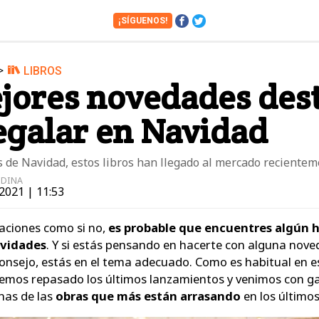
¡SÍGUENOS!
>
LIBROS
Cámaras
Cine y Series
jores novedades dest
Financiero
Hogar
egalar en Navidad
Juguetes
Libros
Motos
Móviles
 de Navidad, estos libros han llegado al mercado recientem
Tablets
Tecnología
EDINA
2021 | 11:53
Vuelos
Zapatos
caciones como si no,
es probable que encuentres algún 
avidades
. Y si estás pensando en hacerte con alguna nov
 consejo, estás en el tema adecuado. Como es habitual en e
 hemos repasado los últimos lanzamientos y venimos con g
nas de las
obras que más están arrasando
en los últimos