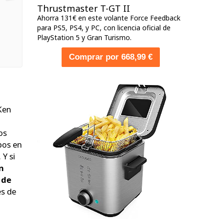
Thrustmaster T-GT II
Ahorra 131€ en este volante Force Feedback
para PS5, PS4, y PC, con licencia oficial de
PlayStation 5 y Gran Turismo.
Comprar por 668,99 €
Ken
os
pos en
 Y si
n
 de
es de