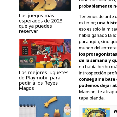
probablemente no
Los juegos más
Tenemos delante un
esperados de 2023
exterior;
una hist
que ya puedes
eso es solo la mita
reservar
había ganado la lot
parangón, sino que 
mundo del entrete
los protagonistas 
de la semana y qu
no había hecho má
Los mejores juguetes
introspección pro
de Playmobil para
conseguir a base 
pedir a los Reyes
podemos dejar at
Magos
Manson, te atrapará
tapa blanda.
W