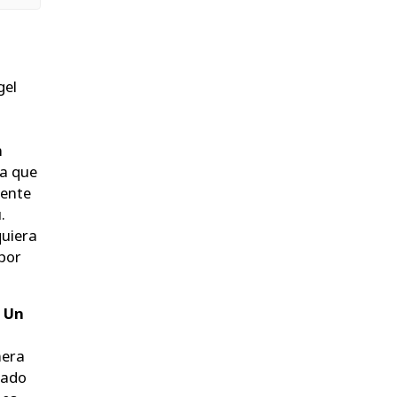
gel
n
ra que
mente
ú
.
quiera
por
.
Un
mera
rado