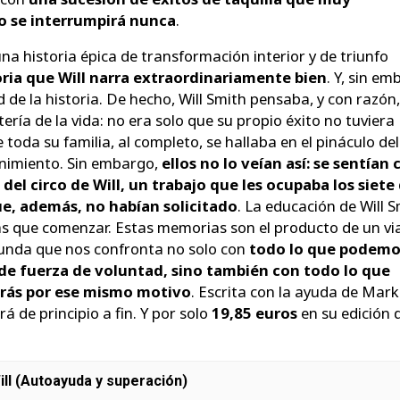
 se interrumpirá nunca
.
a historia épica de transformación interior y de triunfo
oria que Will narra extraordinariamente bien
. Y, sin em
d de la historia. De hecho, Will Smith pensaba, y con razón
ería de la vida: no era solo que su propio éxito no tuviera
toda su familia, al completo, se hallaba en el pináculo del
nimiento. Sin embargo,
ellos no lo veían así: se sentían
del circo de Will, un trabajo que les ocupaba los siete 
e, además, no habían solicitado
. La educación de Will 
s que comenzar. Estas memorias son el producto de un vi
funda que nos confronta no solo con
todo lo que podemo
de fuerza de voluntad, sino también con todo lo que
rás por ese mismo motivo
. Escrita con la ayuda de Mark
 de principio a fin. Y por solo
19,85 euros
en su edición 
ill (Autoayuda y superación)