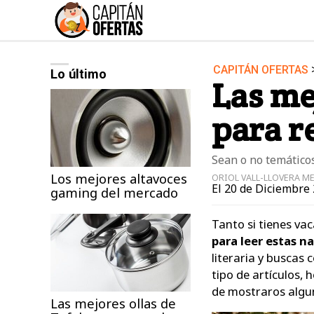
CAPITÁN OFERTAS
Lo último
Audio y Música
Las me
Deportes
para r
Jardín
Moda ella
Sean o no temáticos
Ordenadores
Los mejores altavoces
ORIOL VALL-LLOVERA M
El 20 de Diciembre 
gaming del mercado
Videojuegos
Tanto si tienes va
para leer estas n
literaria y buscas
tipo de artículos,
de mostraros algu
Las mejores ollas de