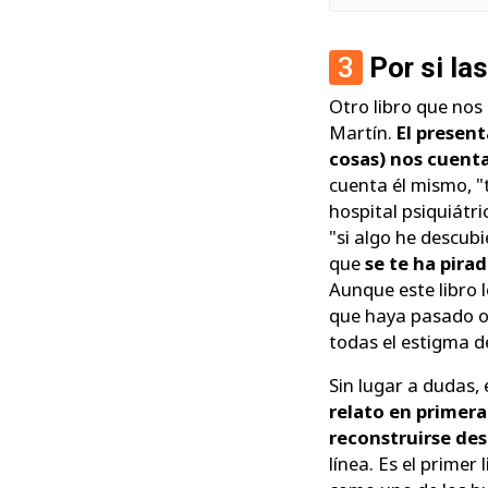
3
Por si la
Otro libro que nos
Martín.
El presen
cosas) nos cuent
cuenta él mismo, 
hospital psiquiátr
"si algo he descub
que
se te ha pira
Aunque este libro l
que haya pasado o 
todas el estigma d
Sin lugar a dudas,
relato en primera
reconstruirse de
línea. Es el primer