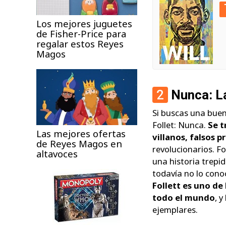
Los mejores juguetes
de Fisher-Price para
regalar estos Reyes
Magos
2
Nunca: La
Si buscas una buen
Follet: Nunca.
Se t
Las mejores ofertas
villanos, falsos p
de Reyes Magos en
revolucionarios. F
altavoces
una historia trepid
todavía no lo cono
Follett es uno de
todo el mundo
, 
ejemplares.