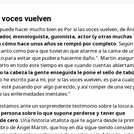
s voces vuelven
 puede hacer mucho bien es Por si las voces vuelven, de Án
tador, monologuista, guionista, actor (y otras muchas
a cómo hace unos años se rompió por completo
. Según
"tanto como para que tuvieran que atarme a la cama de u
ico para evitar que pudiera hacerme daño.". Martin asegu
ierto en todo este tiempo es que cuando cuentas abierta
do la cabeza la gente enseguida le pone el sello de tab
o he escrito para mí, por si las voces vuelven, es para cual
esté pasando por algo parecido, y así romper de una vez 
e las enfermedades mentales."
 estamos ante un sorprendente testimonio sobre la locura
 persona sobre lo que supone perderse y tener que
sde cero
. Una historia vitalista que te agarra desde la pri
 libro de Ángel Martín, que hoy en día sigue siendo conside