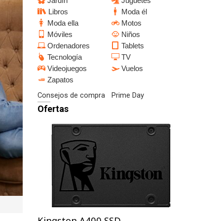
Jardín
Juguetes
Libros
Moda él
Moda ella
Motos
Móviles
Niños
Ordenadores
Tablets
Tecnología
TV
Videojuegos
Vuelos
Zapatos
Consejos de compra
Prime Day
Ofertas
Kingston A400 SSD