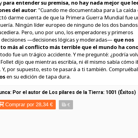
 y
para entender su premisa, no hay nada mejor que lee
ones del autor
:
"Cuando me documentaba para La caída 
ctó darme cuenta de que la Primera Guerra Mundial fue 
uería. Ningún líder europeo de ninguno de los dos bandos
ucediera. Pero, uno por uno, los emperadores y primeros
 decisiones —decisiones lógicas y moderadas—
que nos
to más al conflicto más terrible que el mundo ha con
 todo fue un trágico accidente. Y me pregunté: ¿podría vol
Follet dijo que mientras escribía, ni él mismo sabía cómo i
.. Y, por supuesto, esto te pasará a ti también. Compruéba
os
en su edición de tapa dura.
unca: Por el autor de Los pilares de la Tierra: 1001 (Éxitos)
Comprar por 28,34 €
€