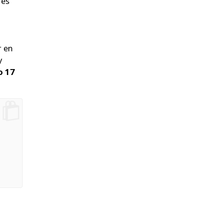
 es
r en
y
o 17