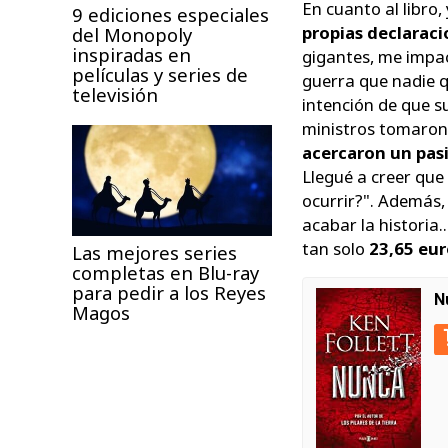
En cuanto al libro,
9 ediciones especiales
propias declaraci
del Monopoly
inspiradas en
gigantes, me impa
películas y series de
guerra que nadie q
televisión
intención de que s
ministros tomaron
acercaron un pasi
Llegué a creer que
ocurrir?"
. Además, 
acabar la historia.
tan solo
23,65 eur
Las mejores series
completas en Blu-ray
para pedir a los Reyes
N
Magos