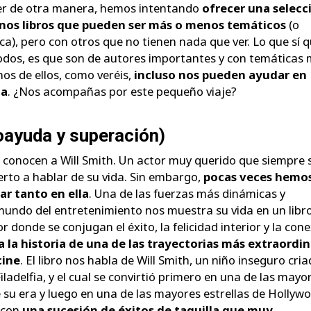
er de otra manera, hemos intentando
ofrecer una selecc
unos libros que pueden ser más o menos temáticos
(o
ca), pero con otros que no tienen nada que ver. Lo que sí 
odos, es que son de autores importantes y con temáticas
nos de ellos, como veréis,
incluso nos pueden ayudar en
ia
. ¿Nos acompañas por este pequeño viaje?
oayuda y superación)
conocen a Will Smith. Un actor muy querido que siempre 
rto a hablar de su vida. Sin embargo,
pocas veces hemo
r tanto en ella
. Una de las fuerzas más dinámicas y
mundo del entretenimiento nos muestra su vida en un libr
or donde se conjugan el éxito, la felicidad interior y la con
ra la historia de una de las trayectorias más extraordin
cine
. El libro nos habla de Will Smith, un niño inseguro cri
iladelfia, y el cual se convirtió primero en una de las mayo
e su era y luego en una de las mayores estrellas de Hollyw
 con
una sucesión de éxitos de taquilla que muy