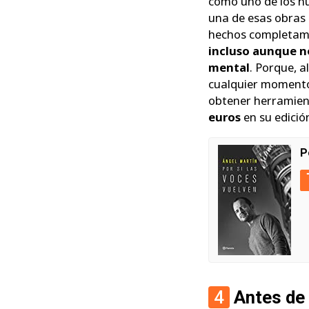
como uno de los hu
una de esas obras 
hechos completam
incluso aunque no
mental
. Porque, 
cualquier momento 
obtener herramient
euros
en su edició
P
4
Antes de 