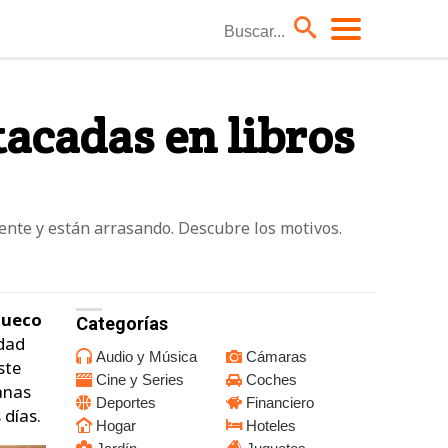
Coches
acadas en libros
Hoteles
Moda él
Niños
ente y están arrasando. Descubre los motivos.
TV
hueco
Categorías
edad
Audio y Música
Cámaras
ste
Cine y Series
Coches
anas
Deportes
Financiero
 días.
Hogar
Hoteles