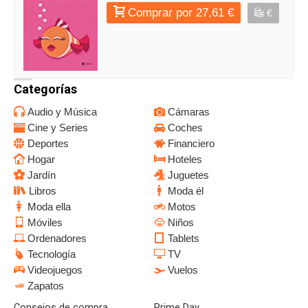
Comprar por 27,61 €
€
Categorías
Audio y Música
Cámaras
Cine y Series
Coches
Deportes
Financiero
Hogar
Hoteles
Jardín
Juguetes
Libros
Moda él
Moda ella
Motos
Móviles
Niños
Ordenadores
Tablets
Tecnología
TV
Videojuegos
Vuelos
Zapatos
Consejos de compra
Prime Day