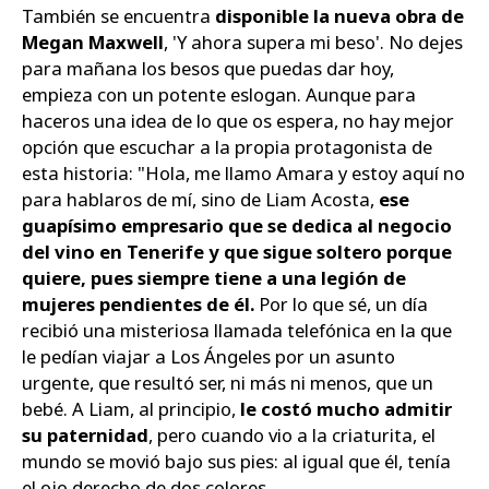
También se encuentra
disponible la nueva obra de
Megan Maxwell
, 'Y ahora supera mi beso'. No dejes
para mañana los besos que puedas dar hoy,
empieza con un potente eslogan. Aunque para
haceros una idea de lo que os espera, no hay mejor
opción que escuchar a la propia protagonista de
esta historia: "Hola, me llamo Amara y estoy aquí no
para hablaros de mí, sino de Liam Acosta,
ese
guapísimo empresario que se dedica al negocio
del vino en Tenerife y que sigue soltero porque
quiere, pues siempre tiene a una legión de
mujeres pendientes de él.
Por lo que sé, un día
recibió una misteriosa llamada telefónica en la que
le pedían viajar a Los Ángeles por un asunto
urgente, que resultó ser, ni más ni menos, que un
bebé. A Liam, al principio,
le costó mucho admitir
su paternidad
, pero cuando vio a la criaturita, el
mundo se movió bajo sus pies: al igual que él, tenía
el ojo derecho de dos colores.