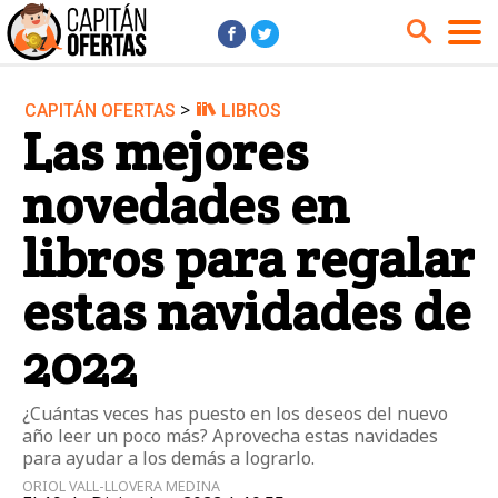
>
CAPITÁN OFERTAS
LIBROS
Audio y Música
Cámaras
Las mejores
Cine y Series
Coches
novedades en
Deportes
Financiero
Hogar
Hoteles
libros para regalar
Jardín
Juguetes
estas navidades de
Libros
Moda él
2022
Moda ella
Motos
Móviles
Niños
¿Cuántas veces has puesto en los deseos del nuevo
Ordenadores
Tablets
año leer un poco más? Aprovecha estas navidades
para ayudar a los demás a lograrlo.
Tecnología
TV
ORIOL VALL-LLOVERA MEDINA
Videojuegos
Vuelos