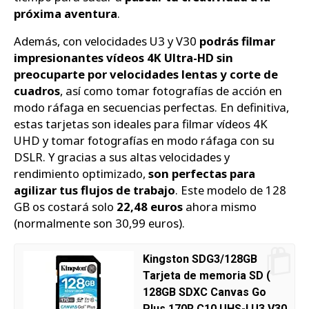
próxima aventura
.
Además, con velocidades U3 y V30
podrás filmar
impresionantes vídeos 4K Ultra-HD sin
preocuparte por velocidades lentas y corte de
cuadros
, así como tomar fotografías de acción en
modo ráfaga en secuencias perfectas. En definitiva,
estas tarjetas son ideales para filmar vídeos 4K
UHD y tomar fotografías en modo ráfaga con su
DSLR. Y gracias a sus altas velocidades y
rendimiento optimizado,
son perfectas para
agilizar tus flujos de trabajo
. Este modelo de 128
GB os costará solo
22,48 euros
ahora mismo
(normalmente son 30,99 euros).
Kingston SDG3/128GB
Tarjeta de memoria SD (
128GB SDXC Canvas Go
Plus 170R C10 UHS-I U3 V30