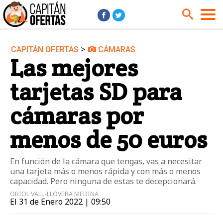
>
CAPITÁN OFERTAS
CÁMARAS
Audio y Música
Cámaras
Las mejores
Cine y Series
Coches
tarjetas SD para
Deportes
Financiero
Hogar
Hoteles
cámaras por
Jardín
Juguetes
menos de 50 euros
Libros
Moda él
Moda ella
Motos
En función de la cámara que tengas, vas a necesitar
una tarjeta más o menos rápida y con más o menos
Móviles
Niños
capacidad. Pero ninguna de estas te decepcionará.
Ordenadores
Tablets
ORIOL VALL-LLOVERA MEDINA
El 31 de Enero 2022 | 09:50
Tecnología
TV
Videojuegos
Vuelos