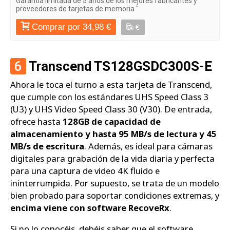
Garantía limitada de 5 años de los mejores fabricantes y
proveedores de tarjetas de memoria "
Comprar por 34,98 €
€
6
Transcend TS128GSDC300S-E
Ahora le toca el turno a esta tarjeta de Transcend,
que cumple con los estándares UHS Speed Class 3
(U3) y UHS Video Speed Class 30 (V30). De entrada,
ofrece hasta
128GB de capacidad de
almacenamiento y hasta 95 MB/s de lectura y 45
MB/s de escritura
. Además, es ideal para cámaras
digitales para grabación de la vida diaria y perfecta
para una captura de video 4K fluido e
ininterrumpida. Por supuesto, se trata de un modelo
bien probado para soportar condiciones extremas, y
encima viene con software RecoveRx
.
Si no lo conocéis, debéis saber que el software