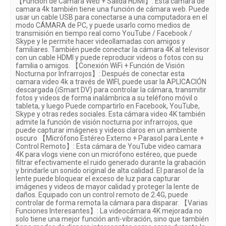
【Función de Cámara Web + Salida HDMI】: Esta cámara de
camara 4k también tiene una función de cámara web. Puede
usar un cable USB para conectarse a una computadora en el
modo CÁMARA de PC, y puede usarlo como medios de
transmisión en tiempo real como YouTube / Facebook /
Skype y le permite hacer videollamadas con amigos y
familiares. También puede conectar la cámara 4K al televisor
con un cable HDMI y puede reproducir videos o fotos con su
familia o amigos. 【Conexión WiFi + Función de Visión
Nocturna por Infrarrojos】: Después de conectar esta
camara video 4k a través de WIFI, puede usar la APLICACIÓN
descargada (iSmart DV) para controlar la cámara, transmitir
fotos y videos de forma inalámbrica a su teléfono móvil o
tableta, y luego Puede compartirlo en Facebook, YouTube,
Skype y otras redes sociales. Esta cámara video 4K también
admite la función de visión nocturna por infrarrojos, que
puede capturar imágenes y videos claros en un ambiente
oscuro 【Micrófono Estéreo Externo + Parasol para Lente +
Control Remoto】: Esta cámara de YouTube video camara
4K para vlogs viene con un micrófono estéreo, que puede
filtrar efectivamente el ruido generado durante la grabación
y brindarle un sonido original de alta calidad. El parasol de la
lente puede bloquear el exceso de luz para capturar
imágenes y videos de mayor calidad y proteger la lente de
daños. Equipado con un control remoto de 2.4G, puede
controlar de forma remota la cámara para disparar. 【Varias
Funciones Interesantes】: La videocámara 4K mejorada no
solo tiene una mejor función anti-vibración, sino que también