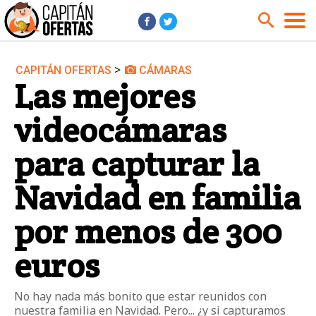
>
CAPITÁN OFERTAS
CÁMARAS
Audio y Música
Cámaras
Las mejores
Cine y Series
Coches
videocámaras
Deportes
Financiero
Hogar
Hoteles
para capturar la
Jardín
Juguetes
Navidad en familia
Libros
Moda él
por menos de 300
Moda ella
Motos
Móviles
Niños
euros
Ordenadores
Tablets
Tecnología
TV
No hay nada más bonito que estar reunidos con
nuestra familia en Navidad. Pero... ¿y si capturamos
Videojuegos
Vuelos