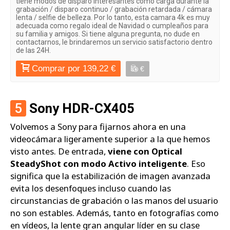
tiene modos de disparo interesantes como carga durante la
grabación / disparo continuo / grabación retardada / cámara
lenta / selfie de belleza. Por lo tanto, esta camara 4k es muy
adecuada como regalo ideal de Navidad o cumpleaños para
su familia y amigos. Si tiene alguna pregunta, no dude en
contactarnos, le brindaremos un servicio satisfactorio dentro
de las 24H.
Comprar por 139,22 €
€
5
Sony HDR-CX405
Volvemos a Sony para fijarnos ahora en una
videocámara ligeramente superior a la que hemos
visto antes. De entrada,
viene con Optical
SteadyShot con modo Activo inteligente
. Eso
significa que la estabilización de imagen avanzada
evita los desenfoques incluso cuando las
circunstancias de grabación o las manos del usuario
no son estables. Además, tanto en fotografías como
en vídeos, la lente gran angular líder en su clase