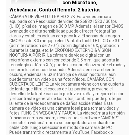
con Micrófono,
Webcámara, Control Remoto, 2 baterías
CÁMARA DE VÍDEO ULTRA HD 2.7K: Esta videocámara
equipada con Resolución de video de 2688X1520 / 30fps
(UHD), píxel de imagen de 36.0 MP. Además, el sensor CMOS
avanzado de alta sensibilidad puede ofrecer fotografías
claras y estables incluso con poca luz. El sensor de imagen
CMOS es de 8.0 megapíxeles Pantalla táctil TFT-LCD de 3.0 ''
(admite rotación de 270 °), zoom digital de 16X, grabación
durante la carga, etc. MICRÓFONO EXTERNO & VISIÓN
NOCTURNA POR IR: La cámara de video digital con un
micrófono externo con conector de 3,5 mm, que adopta la
tecnología estéreo X-Y, puede eliminar eficazmente el ruido y
mejorar los efectos de sonido. Además, en un ambiente
oscuro, encienda la luz infrarroja de visión nocturna, aún
puede tomar un video o una foto nítidos. CÁMARA CON
CUBIERTA DE LENTE: La videocámara viene con una cubierta
de lente que filtra el exceso de luz parásita, previene el
destello de la lente causado por luz extraña y mejora el color
y el contraste general de las fotos, también puede proteger
la lente de la videocámara de daños accidentales. Esta
cámara de video es una cámara ideal para tomar videos y
fotos. FUNCIÓN WEBCAM Y PAUSA: La videocámara también
funciona como webcam, descargue el software “AMCAP”,
conecte la videocámara a su computadora mediante un
cable USB, luego seleccione el modo de cámara de PC.
Puede transmitir directamente a YouTube, Facebook o