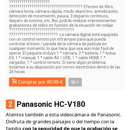
????????????????????
????????????????????????????????????: Efectos de filtro,
cámara lenta, cámara rápida, modo deportivo, antivibración,
detección de movimiento, pausa, 3 disparos continuos,
disparo de sonrisa, etc. Así, podrás realizar impresionantes
grabaciones de vídeo en función de la situación de rodaje
????????????????????????????????
????????????????????????: La cámara digital está equipada
con un control remoto por infrarrojos para que pueda
controlar el inicio / parada de la cámara de película en
cualquier momento, lo que hace que sea aún más fácil de
operar. El paquete incluye 1 * cámara, 2 * batería, 1 * bolsa
DV, 1 * manual, 1 * cable AV / USB, 1 * cable HDMI, 1 *
cargador, 1 * control remoto. Si tiene algún problema,
estamos a su disposición por correo electrónico dentro de las
24 horas
Comprar por 90,99 €
€
2
Panasonic HC-V180
Atentos también a esta videocámara de Panasonic.
Disfruta de grandes paisajes o del tiempo con la
familia
con la seguridad de que la grabación se