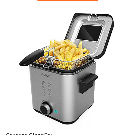
Cecotec CleanFry