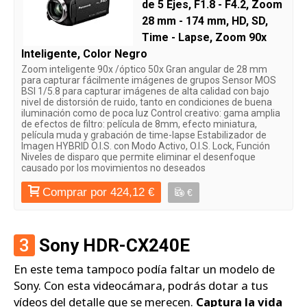
de 5 Ejes, F1.8 - F4.2, Zoom
28 mm - 174 mm, HD, SD,
Time - Lapse, Zoom 90x
Inteligente, Color Negro
Zoom inteligente 90x /óptico 50x Gran angular de 28 mm
para capturar fácilmente imágenes de grupos Sensor MOS
BSI 1/5.8 para capturar imágenes de alta calidad con bajo
nivel de distorsión de ruido, tanto en condiciones de buena
iluminación como de poca luz Control creativo: gama amplia
de efectos de filtro: película de 8mm, efecto miniatura,
película muda y grabación de time-lapse Estabilizador de
Imagen HYBRID O.I.S. con Modo Activo, O.I.S. Lock, Función
Niveles de disparo que permite eliminar el desenfoque
causado por los movimientos no deseados
Comprar por 424,12 €
€
3
Sony HDR-CX240E
En este tema tampoco podía faltar un modelo de
Sony. Con esta videocámara, podrás dotar a tus
vídeos del detalle que se merecen.
Captura la vida