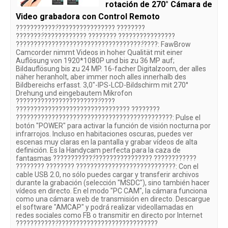
rotación de 270° Cámara de
Video grabadora con Control Remoto
????????????́???????????????? ????????
????????́???????????? ???????? ????????????????
????????????????????????????????????́????: FawBrow
Camcorder nimmt Videos in hoher Qualität mit einer
Auflösung von 1920*1080P und bis zu 36 MP auf;
Bildauflösung bis zu 24 MP. 16-facher Digitalzoom, der alles
näher heranholt, aber immer noch alles innerhalb des
Bildbereichs erfasst. 3,0"-IPS-LCD-Bildschirm mit 270°
Drehung und eingebautem Mikrofon
????????????????????????́????
???????????????????????????????? ????????
????????????????????????????????????????????: Pulse el
botón "POWER" para activar la función de visión nocturna por
infrarrojos. Incluso en habitaciones oscuras, puedes ver
escenas muy claras en la pantalla y grabar vídeos de alta
definición. Es la Handycam perfecta para la caza de
fantasmas ????????????́???????????????? ????????????
???????? ???????? ????????????????????????????: Con el
cable USB 2.0, no sólo puedes cargar y transferir archivos
durante la grabación (selección "MSDC"), sino también hacer
vídeos en directo. En el modo "PC CAM", la cámara funciona
como una cámara web de transmisión en directo. Descargue
el software "AMCAP" y podrá realizar videollamadas en
redes sociales como FB o transmitir en directo por Internet
????????????́????????????????????????????