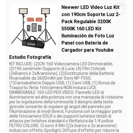
Neewer LED Video Luz Kit
con 190cm Soporte Luz 2-
Pack Regulable 3200K
5500K 160 LED Kit
Iluminación de Foto Luz
Panel con Batería de
Cargador para Youtube
Estudio Fotografía
KIT INCLUDE: (2)CN-160 Videocamera LED Dimmerabile;
(2)190 centimetri Supporto di Luce; (4) Filtri Colorati
(2xBianco e 2xArancione); (2)Sostituzione della Batteria
Ricaricabile da 2600mAh per Sony NP-F550;
(1)Caricabatterie Doppio USB; (1) Cavo USB; (1) Borsa da
Trasporto; Nota: fotocamera NON inclusa LUCE
DIMMERABILE 160-LED PER VIDEO: Pannello LED di
illuminazione ad alta potenza con una manopola di rotazione
per la regolazione della luminosità; Il disegno della testa
girevole consente di regolare gli angoli del pannello per
l'illuminazione di modi diversi; Funziona con la maggior parte
delle fotocamere DSLR o dei supporti luminosi dotati di
attacco per hotshoe standard o filettatura da 1/4 pollice
FILTRO COLORE: Ci sono 4 filtri ((2x bianco e 2x arancione)
inclusi con effetto Spotlight, Diffuse d'effetto per ridurre la