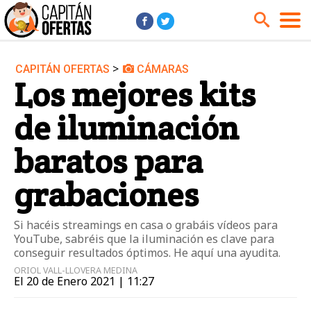
>
CAPITÁN OFERTAS
CÁMARAS
Audio y Música
Cámaras
Los mejores kits
Cine y Series
Coches
de iluminación
Deportes
Financiero
Hogar
Hoteles
baratos para
Jardín
Juguetes
grabaciones
Libros
Moda él
Moda ella
Motos
Si hacéis streamings en casa o grabáis vídeos para
YouTube, sabréis que la iluminación es clave para
Móviles
Niños
conseguir resultados óptimos. He aquí una ayudita.
Ordenadores
Tablets
ORIOL VALL-LLOVERA MEDINA
El 20 de Enero 2021 | 11:27
Tecnología
TV
Videojuegos
Vuelos