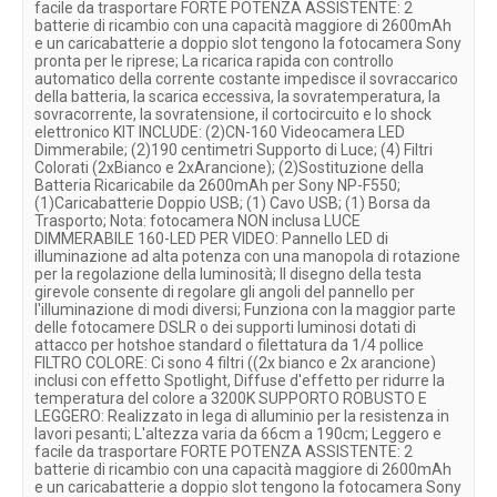
facile da trasportare FORTE POTENZA ASSISTENTE: 2
batterie di ricambio con una capacità maggiore di 2600mAh
e un caricabatterie a doppio slot tengono la fotocamera Sony
pronta per le riprese; La ricarica rapida con controllo
automatico della corrente costante impedisce il sovraccarico
della batteria, la scarica eccessiva, la sovratemperatura, la
sovracorrente, la sovratensione, il cortocircuito e lo shock
elettronico KIT INCLUDE: (2)CN-160 Videocamera LED
Dimmerabile; (2)190 centimetri Supporto di Luce; (4) Filtri
Colorati (2xBianco e 2xArancione); (2)Sostituzione della
Batteria Ricaricabile da 2600mAh per Sony NP-F550;
(1)Caricabatterie Doppio USB; (1) Cavo USB; (1) Borsa da
Trasporto; Nota: fotocamera NON inclusa LUCE
DIMMERABILE 160-LED PER VIDEO: Pannello LED di
illuminazione ad alta potenza con una manopola di rotazione
per la regolazione della luminosità; Il disegno della testa
girevole consente di regolare gli angoli del pannello per
l'illuminazione di modi diversi; Funziona con la maggior parte
delle fotocamere DSLR o dei supporti luminosi dotati di
attacco per hotshoe standard o filettatura da 1/4 pollice
FILTRO COLORE: Ci sono 4 filtri ((2x bianco e 2x arancione)
inclusi con effetto Spotlight, Diffuse d'effetto per ridurre la
temperatura del colore a 3200K SUPPORTO ROBUSTO E
LEGGERO: Realizzato in lega di alluminio per la resistenza in
lavori pesanti; L'altezza varia da 66cm a 190cm; Leggero e
facile da trasportare FORTE POTENZA ASSISTENTE: 2
batterie di ricambio con una capacità maggiore di 2600mAh
e un caricabatterie a doppio slot tengono la fotocamera Sony