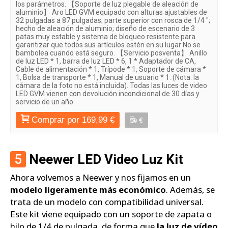
los parámetros. 【Soporte de luz plegable de aleación de
aluminio】 Aro LED GVM equipado con alturas ajustables de
32 pulgadas a 87 pulgadas; parte superior con rosca de 1/4 ";
hecho de aleación de aluminio; diseño de escenario de 3
patas muy estable y sistema de bloqueo resistente para
garantizar que todos sus artículos estén en su lugar No se
bambolea cuando está seguro. 【Servicio posventa】 Anillo
de luz LED * 1, barra de luz LED * 6, 1 * Adaptador de CA,
Cable de alimentación * 1, Trípode * 1, Soporte de cámara *
1, Bolsa de transporte * 1, Manual de usuario * 1. (Nota: la
cámara de la foto no está incluida). Todas las luces de video
LED GVM vienen con devolución incondicional de 30 días y
servicio de un año.
Comprar por 169,99 €
€
5
Neewer LED Video Luz Kit
Ahora volvemos a Neewer y nos fijamos en un
modelo ligeramente más económico
. Además, se
trata de un modelo con compatibilidad universal.
Este kit viene equipado con un soporte de zapata o
hilo de 1/4 de pulgada, de forma que
la luz de vídeo