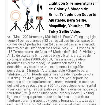
Light con 5 Temperaturas
de Color y 5 Modos de
Brillo, Trípode con Soporte
Ajustable, para Selfie,
Maquillaje, Youtube, TIK
Tok y Selfie Video
✿ 【Max 1200 lúmenes y Más brillo】 Este VicTsing ring light
tiene 64 perlas blancas y 32 perlas cálidas. En comparación
con los de 24 perlas blancas 24 perlas cálidas en el mercado,
nuestro aro de Luz tienen más brillo -Max 1200 lúmenes. ✿
【5 Temperaturas de Color + 5 Modos de Brillo】 El VicTsing
Anillo de Luz tiene 5 modos de brillo y 5 temperaturas de
color ajustables (3000K-6500K, más amplia que otros
productos en el mercado). Se satisfacen todas las
necesidades y se ofrece una experiencia fotográfica
perfecta. ✿ 【Trípode -Altura ajustable + Soporte para
teléfono 360 °】 Puede ajustar la altura del trípode de 43 a
110 cm (17 a 43 pulgadas). Incluso incluye el trípode de
escritorio para maquillarse en la mesa. Además, el soporte
del teléfono se puede girar 360 °. Puede colocarlo horizontal
y verticalmente. ( es compatible con la mayoría de modelo de
teléfonos.) ✿【Diseño Único para Cargar su Móvil】Ya ring
light no tiene que preocuparse por la poca batería de su
teléfono durante grabando videos o tomando fotos, ya que
un puerto USB (5V / 2A) está diseñado en el interruptor para