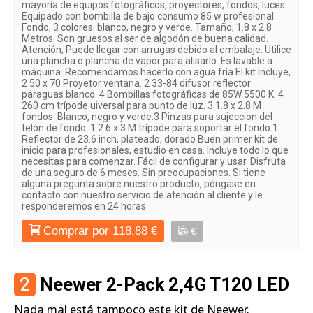
mayoría de equipos fotográficos, proyectores, fondos, luces.
Equipado con bombilla de bajo consumo 85 w profesional
Fondo, 3 colores. blanco, negro y verde. Tamaño, 1.8 x 2.8
Metros. Son gruesos al ser de algodón de buena calidad.
Atención, Puede llegar con arrugas debido al embalaje. Utilice
una plancha o plancha de vapor para alisarlo. Es lavable a
máquina. Recomendamos hacerlo con agua fría El kit Incluye,
2 50 x 70 Proyetor ventana. 2 33-84 difusor reflector
paraguas blanco. 4 Bombillas fotográficas de 85W 5500 K. 4
260 cm trípode uiversal para punto de luz. 3 1.8 x 2.8 M
fondos. Blanco, negro y verde.3 Pinzas para sujeccion del
telón de fondo. 1 2.6 x 3 M trípode para soportar el fondo.1
Reflector de 23.6 inch, plateado, dorado Buen primer kit de
inicio para profesionales, estudio en casa. Incluye todo lo que
necesitas para comenzar. Fácil de configurar y usar. Disfruta
de una seguro de 6 meses. Sin preocupaciones. Si tiene
alguna pregunta sobre nuestro producto, póngase en
contacto con nuestro servicio de atención al cliente y le
responderemos en 24 horas
Comprar por 118,88 €
€
2
Neewer 2-Pack 2,4G T120 LED
Nada mal está tampoco este kit de Neewer.