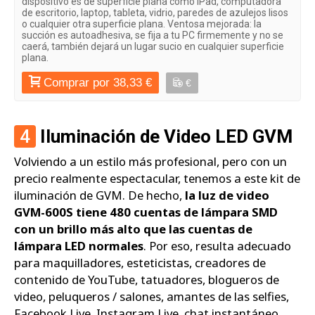
dispositivo es de superficie plana como iPad, computadora
de escritorio, laptop, tableta, vidrio, paredes de azulejos lisos
o cualquier otra superficie plana. Ventosa mejorada: la
succión es autoadhesiva, se fija a tu PC firmemente y no se
caerá, también dejará un lugar sucio en cualquier superficie
plana.
Comprar por 38,33 €
€
4
Iluminación de Video LED GVM
Volviendo a un estilo más profesional, pero con un
precio realmente espectacular, tenemos a este kit de
iluminación de GVM. De hecho,
la luz de video
GVM-600S tiene 480 cuentas de lámpara SMD
con un brillo más alto que las cuentas de
lámpara LED normales
. Por eso, resulta adecuado
para maquilladores, esteticistas, creadores de
contenido de YouTube, tatuadores, blogueros de
video, peluqueros / salones, amantes de las selfies,
Facebook Live, Instagram Live, chat instantáneo,