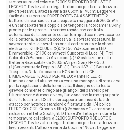
temperatura del colore a 3200K SUPPORTO ROBUSTO E
LEGGERO: Realizzato in lega di alluminio per la resistenza in
lavori pesanti; L'altezza varia da 66cm a 190cm; Leggero e
facile da trasportare FORTE POTENZA ASSISTENTE: 2
batterie di ricambio con una capacità maggiore di 2600mAh
e un caricabatterie a doppio slot tengono la fotocamera Sony
pronta per le riprese; La ricarica rapida con controllo
automatico della corrente costante impedisce il sovraccarico
della batteria, la scarica eccessiva, la sovratemperatura, la
sovracorrente, la sovratensione, il cortocircuito e lo shock
elettronico KIT INCLUDE: (2)CN-160 Videocamera LED
Dimmerabile; (2)190 centimetri Supporto di Luce; (4) Filtri
Colorati (2xBianco e 2xArancione); (2)Sostituzione della
Batteria Ricaricabile da 2600mAh per Sony NP-F550;
(1)Caricabatterie Doppio USB; (1) Cavo USB; (1) Borsa da
Trasporto; Nota: fotocamera NON inclusa LUCE
DIMMERABILE 160-LED PER VIDEO: Pannello LED di
illuminazione ad alta potenza con una manopola di rotazione
per la regolazione della luminosità; Il disegno della testa
girevole consente di regolare gli angoli del pannello per
l'illuminazione di modi diversi; Funziona con la maggior parte
delle fotocamere DSLR o dei supporti luminosi dotati di
attacco per hotshoe standard o filettatura da 1/4 pollice
FILTRO COLORE: Ci sono 4 filtri ((2x bianco e 2x arancione)
inclusi con effetto Spotlight, Diffuse d'effetto per ridurre la
temperatura del colore a 3200K SUPPORTO ROBUSTO E
LEGGERO: Realizzato in lega di alluminio per la resistenza in
lavori pesanti; L'altezza varia da 66cm a 190cm; Leggero e