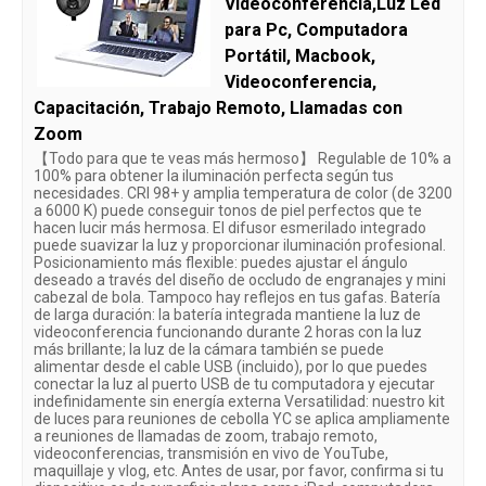
Videoconferencia,Luz Led
para Pc, Computadora
Portátil, Macbook,
Videoconferencia,
Capacitación, Trabajo Remoto, Llamadas con
Zoom
【Todo para que te veas más hermoso】 Regulable de 10% a
100% para obtener la iluminación perfecta según tus
necesidades. CRI 98+ y amplia temperatura de color (de 3200
a 6000 K) puede conseguir tonos de piel perfectos que te
hacen lucir más hermosa. El difusor esmerilado integrado
puede suavizar la luz y proporcionar iluminación profesional.
Posicionamiento más flexible: puedes ajustar el ángulo
deseado a través del diseño de occludo de engranajes y mini
cabezal de bola. Tampoco hay reflejos en tus gafas. Batería
de larga duración: la batería integrada mantiene la luz de
videoconferencia funcionando durante 2 horas con la luz
más brillante; la luz de la cámara también se puede
alimentar desde el cable USB (incluido), por lo que puedes
conectar la luz al puerto USB de tu computadora y ejecutar
indefinidamente sin energía externa Versatilidad: nuestro kit
de luces para reuniones de cebolla YC se aplica ampliamente
a reuniones de llamadas de zoom, trabajo remoto,
videoconferencias, transmisión en vivo de YouTube,
maquillaje y vlog, etc. Antes de usar, por favor, confirma si tu