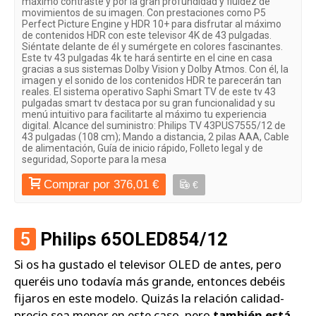
máximo contraste y por la gran profundidad y fluidez de
movimientos de su imagen. Con prestaciones como P5
Perfect Picture Engine y HDR 10+ para disfrutar al máximo
de contenidos HDR con este televisor 4K de 43 pulgadas.
Siéntate delante de él y sumérgete en colores fascinantes.
Este tv 43 pulgadas 4k te hará sentirte en el cine en casa
gracias a sus sistemas Dolby Vision y Dolby Atmos. Con él, la
imagen y el sonido de los contenidos HDR te parecerán tan
reales. El sistema operativo Saphi Smart TV de este tv 43
pulgadas smart tv destaca por su gran funcionalidad y su
menú intuitivo para facilitarte al máximo tu experiencia
digital. Alcance del suministro: Philips TV 43PUS7555/12 de
43 pulgadas (108 cm); Mando a distancia, 2 pilas AAA, Cable
de alimentación, Guía de inicio rápido, Folleto legal y de
seguridad, Soporte para la mesa
Comprar por 376,01 €
€
5
Philips 65OLED854/12
Si os ha gustado el televisor OLED de antes, pero
queréis uno todavía más grande, entonces debéis
fijaros en este modelo. Quizás la relación calidad-
precio sea menor en este caso, pero
también está