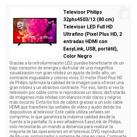
Televisor Philips
32phs4503/12 (80 cm)
Televisor LED Full HD
Ultrafino (Pixel Plus HD, 2
entradas HDMI con
EasyLink, USB, portátil),
Color Negro
Gracias a la retroiluminación LED, puedes beneficiarte de un
bajo consumo de energía y disfrutar de una magnífica
visualización con gran nitidez un ajuste de brillo alto, un
contraste inigualable y colores vivos. El motor Pixel Plus HD
de Philips optimiza la calidad de la imagen para ofrecer una
gran nitidez y un atractivo contraste. Por eso, tanto si ves la
televisión por cable como si reproduces un disco, disfrutarás
de imágenes más nítidas con blancos más claros y negros
más oscuros. Evita los líos de cables gracias a un solo cable
HDMI que transfiere las señales de vídeo y audio desde los
dispositivos al televisor. Este cable utiliza señales sin
comprimir, lo que garantiza la máxima calidad desde la
fuente a la pantalla. Si a eso añadimos EasyLink de Philips,
solo necesitarás un mando a distancia para realizar la
mayoría de las operaciones en el televisor, DVD, reproductor
de Blu-ray, sintonizador o sistema de cine en casa. Comparte