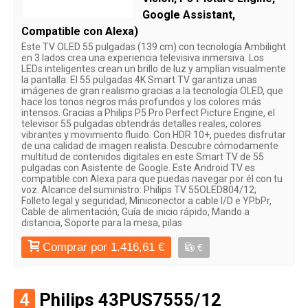
Google Assistant,
Compatible con Alexa)
Este TV OLED 55 pulgadas (139 cm) con tecnología Ambilight
en 3 lados crea una experiencia televisiva inmersiva. Los
LEDs inteligentes crean un brillo de luz y amplían visualmente
la pantalla. El 55 pulgadas 4K Smart TV garantiza unas
imágenes de gran realismo gracias a la tecnología OLED, que
hace los tonos negros más profundos y los colores más
intensos. Gracias a Philips P5 Pro Perfect Picture Engine, el
televisor 55 pulgadas obtendrás detalles reales, colores
vibrantes y movimiento fluido. Con HDR 10+, puedes disfrutar
de una calidad de imagen realista. Descubre cómodamente
multitud de contenidos digitales en este Smart TV de 55
pulgadas con Asistente de Google. Este Android TV es
compatible con Alexa para que puedas navegar por él con tu
voz. Alcance del suministro: Philips TV 55OLED804/12;
Folleto legal y seguridad, Miniconector a cable I/D e YPbPr,
Cable de alimentación, Guía de inicio rápido, Mando a
distancia, Soporte para la mesa, pilas
Comprar por 1.416,61 €
€
4
Philips 43PUS7555/12