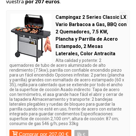
vuestra
por 207 euros
.
Campingaz 2 Series Classic LX
Vario Barbacoa a Gas, BBQ con
2 Quemadores, 7.5 KW,
Plancha y Parrilla de Acero
Estampado, 2 Mesas
Laterales, Color Antracita
Alta calidad y potente: 2
quemadores de tubo de acero aluminizado de alto
rendimiento (7.5kw); parrilla con confiable encendido piezo
para un fácil encendido Opciones infinitas: 2 partes (plancha
y parrilla) grandes con esmaltado de acero estampado (60 x
35); rejilla para calentado que se extiende por todo el ancho
de la superficie de cocción Asado indirecto: Tapa de acero
con termómetro, el asa grande hace fácil el abrir y cerrar de
la tapadera Almacenamiento y transporte: 2 bandejas
laterales plegables y ruedas de bloqueo para guardar la
parrilla cuando no esté en uso; frente de acero con estante
integrado para guardar condimentos Especificaciones:
superficie de cocción 2,100 cm²; altura de cocción: 87 cm;
consumo de gas 546 g/h; peso 33kg
Comprar por 207,00 €
€