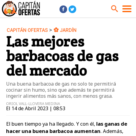
>
CAPITÁN OFERTAS
JARDÍN
Audio y Música
Cámaras
Las mejores
Cine y Series
Coches
barbacoas de gas
Deportes
Financiero
Hogar
Hoteles
del mercado
Jardín
Juguetes
Una buena barbacoa de gas no solo te permitirá
Libros
Moda él
cocinar sin humo, sino que además te permitirá
Moda ella
Motos
ingerir alimentos más sanos, con menos grasa.
ORIOL VALL-LLOVERA MEDINA
Móviles
Niños
El 14 de Abril 2023 | 08:53
Ordenadores
Tablets
El buen tiempo ya ha llegado. Y con él,
las ganas de
Tecnología
TV
hacer una buena barbacoa aumentan
. Además,
Videojuegos
Vuelos