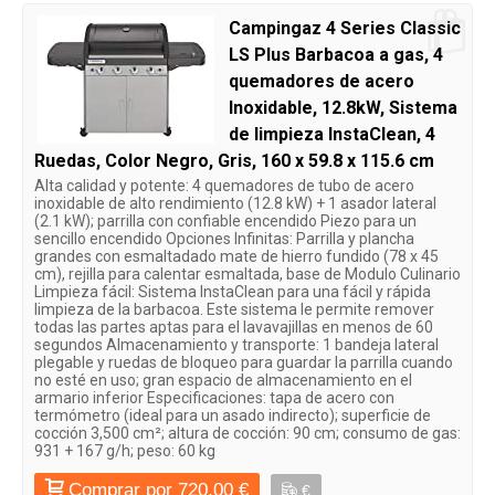
Campingaz 4 Series Classic
LS Plus Barbacoa a gas, 4
quemadores de acero
Inoxidable, 12.8kW, Sistema
de limpieza InstaClean, 4
Ruedas, Color Negro, Gris, 160 x 59.8 x 115.6 cm
Alta calidad y potente: 4 quemadores de tubo de acero
inoxidable de alto rendimiento (12.8 kW) + 1 asador lateral
(2.1 kW); parrilla con confiable encendido Piezo para un
sencillo encendido Opciones Infinitas: Parrilla y plancha
grandes con esmaltadado mate de hierro fundido (78 x 45
cm), rejilla para calentar esmaltada, base de Modulo Culinario
Limpieza fácil: Sistema InstaClean para una fácil y rápida
limpieza de la barbacoa. Este sistema le permite remover
todas las partes aptas para el lavavajillas en menos de 60
segundos Almacenamiento y transporte: 1 bandeja lateral
plegable y ruedas de bloqueo para guardar la parrilla cuando
no esté en uso; gran espacio de almacenamiento en el
armario inferior Especificaciones: tapa de acero con
termómetro (ideal para un asado indirecto); superficie de
cocción 3,500 cm²; altura de cocción: 90 cm; consumo de gas:
931 + 167 g/h; peso: 60 kg
Comprar por 720,00 €
€