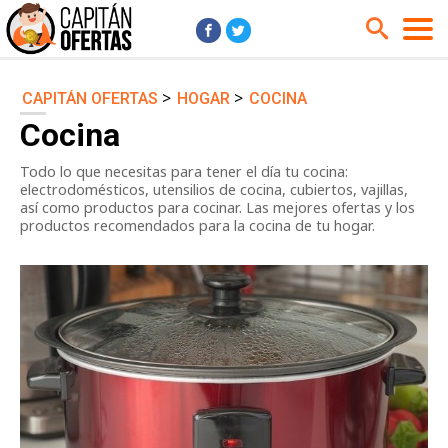
>
>
CAPITÁN OFERTAS
HOGAR
COCINA
Audio y Música
Cámaras
Cocina
Cine y Series
Coches
Todo lo que necesitas para tener el día tu cocina:
Deportes
Financiero
electrodomésticos, utensilios de cocina, cubiertos, vajillas,
Hogar
Hoteles
así como productos para cocinar. Las mejores ofertas y los
productos recomendados para la cocina de tu hogar.
Jardín
Juguetes
Libros
Moda él
Moda ella
Motos
Móviles
Niños
Ordenadores
Tablets
Tecnología
TV
Videojuegos
Vuelos