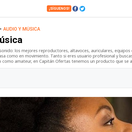
¡SÍGUENOS!
>
AUDIO Y MÚSICA
Cámaras
Cine y Series
úsica
Financiero
Hogar
sonido: los mejores reproductores, altavoces, auriculares, equipo
Juguetes
Libros
asa como en movimiento. Tanto si eres usuario profesional y buscas
Motos
Móviles
io como amateur, en Capitán Ofertas tenemos un producto que se a
Tablets
Tecnología
Vuelos
Zapatos