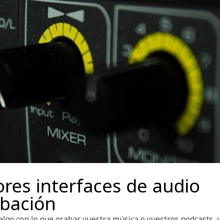
res interfaces de audio
abación
algo con lo que grabar vuestra música o vuestros podcasts, 