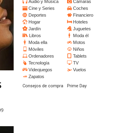
Audio y Música
Cámaras
Cine y Series
Coches
Deportes
Financiero
Hogar
Hoteles
Jardín
Juguetes
Libros
Moda él
Moda ella
Motos
Móviles
Niños
Ordenadores
Tablets
Tecnología
TV
Videojuegos
Vuelos
Zapatos
s
Consejos de compra
Prime Day
99