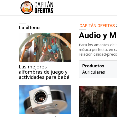
CAPITÁN OFERTAS
Lo último
Audio y Música
Audio y M
Deportes
Para los amantes del 
Jardín
música perfecta, en c
Moda ella
relación calidad-prec
Ordenadores
Las mejores
Productos
alfombras de juego y
Videojuegos
Auriculares
actividades para bebé