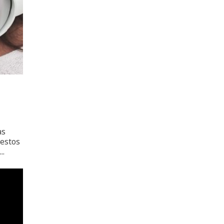
as
 estos
..