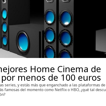
mejores Home Cinema de
por menos de 100 euros
, las series, y estás más que enganchado a las plataformas de
más famosas del momento como Netflix o HBO, ¿qué tal descu
ón?