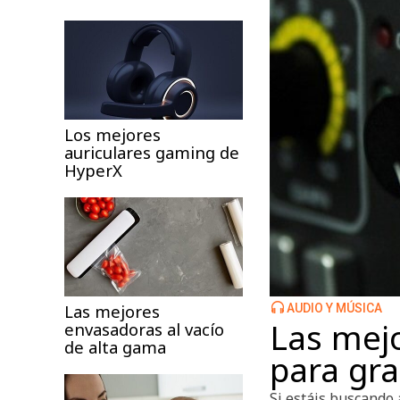
Los mejores
auriculares gaming de
HyperX
Las mejores
AUDIO Y MÚSICA
Las mejo
envasadoras al vacío
de alta gama
para gr
Si estáis buscando 