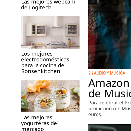
Las mejores webcam
de Logitech
Los mejores
electrodomésticos
para la cocina de
Bonsenkitchen
AUDIO Y MÚSICA
Amazon 
de Music
Para celebrar el P
promoción con Musi
euros.
Las mejores
yogurteras del
mercado