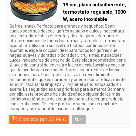
19 cm, placa antiadherente,
termostato regulable, 1000
W, acero inoxidable
Gofres, snack Perfecto para grandes y pequeños: Sean
cuales sean sus deseos, gofres salados o dulces, necesitará
un electrodoméstico eficiente y de alta gama, Bomann le
ofrece opciones de todas las formas y tamaños. Termostato
ajustable: Utilizando su nivel de tostado continuamente
ajustable, elige la cocción ideal para todos los gofres que
hagas: suaves y dorados o dorados y crujientes, ¡tú decides!
Luces indicadoras de encendido: Este electrodoméstico tiene
2 luces de control de energía y luces de calefacción y cocción
que te ayudarán a cocinar de forma segura. Fácil de limpiar:
la máquina para hacer gofres utiliza un revestimiento
antiadherente, que es duradero y puede reducir eficazmente
el hollín, facilitar la limpieza y limpiar el paño empapado en
aceite. La seguridad es una prioridad para la marca Bomann:
por ello, este producto ha sido diseñado siguiendo los más
estrictos estándares de seguridad para ofrecer un producto
con certificación CE. Este producto viene con un enchufe
europeo y un manual de usuario multilingüe.
Comprar por 32,99 €
€