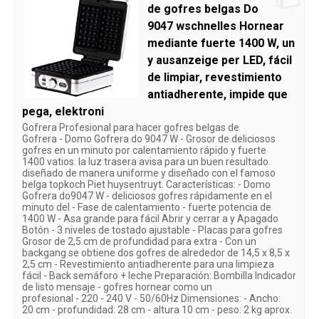
de gofres belgas Do
9047 wschnelles Hornear
mediante fuerte 1400 W, un
y ausanzeige per LED, fácil
de limpiar, revestimiento
antiadherente, impide que
pega, elektroni
Gofrera Profesional para hacer gofres belgas de
Gofrera - Domo Gofrera do 9047 W - Grosor de deliciosos
gofres en un minuto por calentamiento rápido y fuerte
1400 vatios. la luz trasera avisa para un buen resultado.
diseñado de manera uniforme y diseñado con el famoso
belga topkoch Piet huysentruyt. Características: - Domo
Gofrera do9047 W - deliciosos gofres rápidamente en el
minuto del - Fase de calentamiento - fuerte potencia de
1400 W - Asa grande para fácil Abrir y cerrar a y Apagado
Botón - 3 niveles de tostado ajustable - Placas para gofres
Grosor de 2,5 cm de profundidad para extra - Con un
backgang se obtiene dos gofres de alrededor de 14,5 x 8,5 x
2,5 cm - Revestimiento antiadherente para una limpieza
fácil - Back semáforo + leche Preparación: Bombilla Indicador
de listo mensaje - gofres hornear como un
profesional - 220 - 240 V - 50/60Hz Dimensiones: - Ancho:
20 cm - profundidad: 28 cm - altura 10 cm - peso: 2 kg aprox.