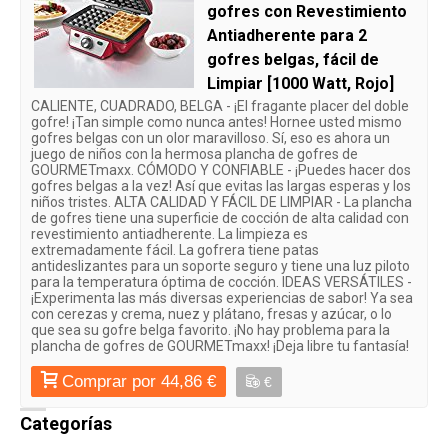
gofres con Revestimiento
Antiadherente para 2
gofres belgas, fácil de
Limpiar [1000 Watt, Rojo]
CALIENTE, CUADRADO, BELGA - ¡El fragante placer del doble
gofre! ¡Tan simple como nunca antes! Hornee usted mismo
gofres belgas con un olor maravilloso. Sí, eso es ahora un
juego de niños con la hermosa plancha de gofres de
GOURMETmaxx. CÓMODO Y CONFIABLE - ¡Puedes hacer dos
gofres belgas a la vez! Así que evitas las largas esperas y los
niños tristes. ALTA CALIDAD Y FÁCIL DE LIMPIAR - La plancha
de gofres tiene una superficie de cocción de alta calidad con
revestimiento antiadherente. La limpieza es
extremadamente fácil. La gofrera tiene patas
antideslizantes para un soporte seguro y tiene una luz piloto
para la temperatura óptima de cocción. IDEAS VERSÁTILES -
¡Experimenta las más diversas experiencias de sabor! Ya sea
con cerezas y crema, nuez y plátano, fresas y azúcar, o lo
que sea su gofre belga favorito. ¡No hay problema para la
plancha de gofres de GOURMETmaxx! ¡Deja libre tu fantasía!
Comprar por 44,86 €
€
Categorías