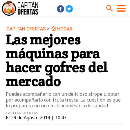
>
CAPITÁN OFERTAS
HOGAR
Audio y Música
Cámaras
Las mejores
Cine y Series
Coches
máquinas para
Deportes
Financiero
Hogar
Hoteles
hacer gofres del
Jardín
Juguetes
mercado
Libros
Moda él
Moda ella
Motos
Puedes acompañarlo con un delicioso sirope u optar
por acompañarlo con fruta fresca. La cuestión es que
Móviles
Niños
lo prepares con un electrodoméstico de calidad.
Ordenadores
Tablets
CAPITÁN OFERTAS
El 29 de Agosto 2019 | 10:43
Tecnología
TV
Videojuegos
Vuelos