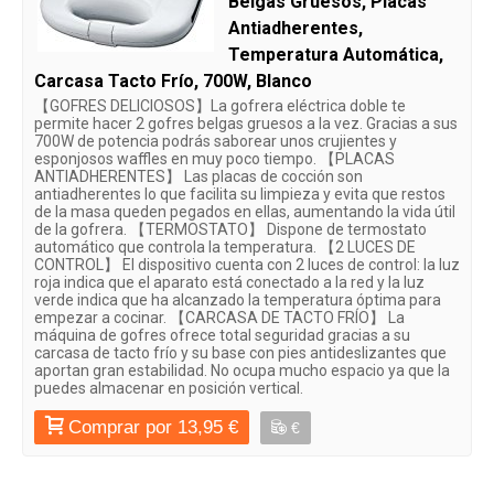
Belgas Gruesos, Placas
Antiadherentes,
Temperatura Automática,
Carcasa Tacto Frío, 700W, Blanco
【GOFRES DELICIOSOS】La gofrera eléctrica doble te
permite hacer 2 gofres belgas gruesos a la vez. Gracias a sus
700W de potencia podrás saborear unos crujientes y
esponjosos waffles en muy poco tiempo. 【PLACAS
ANTIADHERENTES】 Las placas de cocción son
antiadherentes lo que facilita su limpieza y evita que restos
de la masa queden pegados en ellas, aumentando la vida útil
de la gofrera. 【TERMOSTATO】 Dispone de termostato
automático que controla la temperatura. 【2 LUCES DE
CONTROL】 El dispositivo cuenta con 2 luces de control: la luz
roja indica que el aparato está conectado a la red y la luz
verde indica que ha alcanzado la temperatura óptima para
empezar a cocinar. 【CARCASA DE TACTO FRÍO】 La
máquina de gofres ofrece total seguridad gracias a su
carcasa de tacto frío y su base con pies antideslizantes que
aportan gran estabilidad. No ocupa mucho espacio ya que la
puedes almacenar en posición vertical.
Comprar por 13,95 €
€