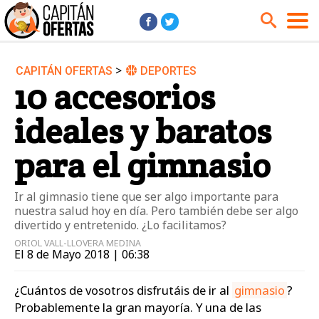
>
CAPITÁN OFERTAS
DEPORTES
Audio y Música
Cámaras
10 accesorios
Cine y Series
Coches
ideales y baratos
Deportes
Financiero
Hogar
Hoteles
para el gimnasio
Jardín
Juguetes
Ir al gimnasio tiene que ser algo importante para
Libros
Moda él
nuestra salud hoy en día. Pero también debe ser algo
Moda ella
Motos
divertido y entretenido. ¿Lo facilitamos?
ORIOL VALL-LLOVERA MEDINA
Móviles
Niños
El 8 de Mayo 2018 | 06:38
Ordenadores
Tablets
¿Cuántos de vosotros disfrutáis de ir al
gimnasio
?
Tecnología
TV
Probablemente la gran mayoría. Y una de las
Videojuegos
Vuelos