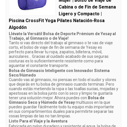
Mujer | Bolso de Viaje de
Cabina o de Fin de Semana
Ligero y Compacto |
Piscina CrossFit Yoga Pilates Natación-Rosa
Algodón
Llévate la Versátil Bolsa de Deporte Prémium de Yesay al
Trabajo, al Gimnasio o de Viaje!
Tanto si vas directo del trabajo al gimnaso o te vas de viaje
corto, el bolso de viaje de fin de semana de Yesay es
perfecto para llevar tu ropa, zapatos, billetera, móvil,
auriculares... Gracias al cuidado acabado de sus seguras
costuras es lo suficientemente resistente como para
aguantar el constante transporte.
Bolsa de Gimnasio Inteligente con Innovador Sistema
Seco/Húmedo
Cuando vas al gimnasio, no piensas en todo el sudor y olores
que dejarás en tu bolsa de gimnasio cuando terminas. Pero
cuando estás metiendo la ropa o las toallas sucias, mojadas y
apestosas en la bolsa junto con lo seco y limpio te gustaría
tener una solución mejor. Ahora puedes con
Bolsa de
Gimnasio Seco y Húmedo de Yesay
multiusos en la que
puedes guardar fácilmente todo tu equipo más importante
en sus compartimientos duales para permitirte separar las
cosas limpias de las no tan limpias.
Listo Para el Viaje y la Aventura
Fabricada en nylon duradero y resistente al agua, la bolsa de