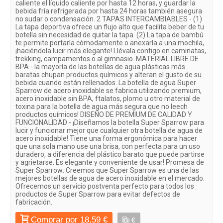
caliente el líquido caliente por hasta 12 horas, y guardar la
bebida fría refrigerada por hasta 24 horas también asegura
no sudar o condensación. 2 TAPAS INTERCAMBIABLES - (1)
La tapa deportiva ofrece un flujo alto que facilita beber de tu
botella sin necesidad de quitar la tapa. (2) La tapa de bambú
te permite portarla cómodamente o anexarla a una mochila,
¡haciéndola lucir más elegante! Llévala contigo en caminatas,
trekking, campamentos o al gimnasio. MATERIAL LIBRE DE
BPA - la mayoría de las botellas de agua plásticas más
baratas chupan productos químicos y alteran el gusto de su
bebida cuando están rellenados. La botella de agua Super
Sparrow de acero inoxidable se fabrica utilizando premium,
acero inoxidable sin BPA, ftalatos, plomo u otro material de
toxina para la botella de agua más segura que no leech
productos químicos! DISEÑO DE PREMIUM DE CALIDAD Y
FUNCIONALIDAD - ¡Diseñamos la botella Super Sparrow para
lucir y funcionar mejor que cualquier otra botella de agua de
acero inoxidable! Tiene una forma ergonómica para hacer
que una sola mano use una brisa, con perfecta para un uso
duradero, a diferencia del plástico barato que puede partirse
y agrietarse. Es elegante y conveniente de usar! Promesa de
Super Sparrow: Creemos que Super Sparrow es una de las
mejores botellas de agua de acero inoxidable en el mercado.
Ofrecemos un servicio postventa perfecto para todos los
productos de Super Sparrow para evitar defectos de
fabricación.
Comprar por 18,59 €
€