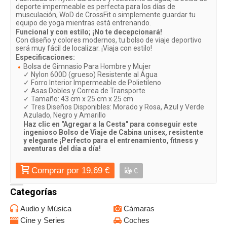
deporte impermeable es perfecta para los días de
musculación, WoD de CrossFit o simplemente guardar tu
equipo de yoga mientras está entrenando.
Funcional y con estilo; ¡No te decepcionará!
Con diseño y colores modernos, tu bolso de viaje deportivo
será muy fácil de localizar. ¡Viaja con estilo!
Especificaciones:
Bolsa de Gimnasio Para Hombre y Mujer
✓ Nylon 600D (grueso) Resistente al Agua
✓ Forro Interior Impermeable de Polietileno
✓ Asas Dobles y Correa de Transporte
✓ Tamaño: 43 cm x 25 cm x 25 cm
✓ Tres Diseños Disponibles: Morado y Rosa, Azul y Verde
Azulado, Negro y Amarillo
Haz clic en "Agregar a la Cesta" para conseguir este
ingenioso Bolso de Viaje de Cabina unisex, resistente
y elegante ¡Perfecto para el entrenamiento, fitness y
aventuras del día a día!
Comprar por 19,69 €
€
Categorías
Audio y Música
Cámaras
Cine y Series
Coches