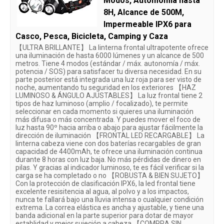
Modos, Automomía hasta
8H, Alcance de 500M,
Impermeable IPX6 para
Casco, Pesca, Bicicleta, Camping y Caza
【ULTRA BRILLANTE】 La linterna frontal ultrapotente ofrece
una iluminación de hasta 6000 lúmenes y un alcance de 500
metros. Tiene 4 modos (estándar / máx. autonomía / máx.
potencia / SOS) para satisfacer tu diversa necesidad. En su
parte posterior está integrada una luz roja para ser visto de
noche, aumentando tu seguridad en los exteriores 【HAZ
LUMINOSO & ÁNGULO AJUSTABLES】 La luz frontal tiene 2
tipos de haz luminoso (amplio / focalizado), te permite
seleccionar en cada momento si quieres una iluminación
más difusa o más concentrada. Y puedes mover el foco de
luz hasta 90º hacia arriba o abajo para ajustar fácilmente la
dirección de iluminación 【FRONTAL LED RECARGABLE】 La
linterna cabeza viene con dos baterías recargables de gran
capacidad de 4400mAh, te ofrece una iluminación continua
durante 8 horas con luz baja. No más pérdidas de dinero en
pilas. Y gracias al indicador luminoso, te es fácil verificar si la
carga se ha completado o no 【ROBUSTA & BIEN SUJETO】
Con la protección de clasificación IPX6, la led frontal tiene
excelente resisitencia al agua, al polvo y a los impactos,
nunca te fallará bajo una lluvia intensa o cualquier condición
extrema. La correa elástica es ancha y ajustable, y tiene una
banda adicional en la parte superior para dotar de mayor
establidad y mejor sujeción a cabeza 【COMPRA SIN