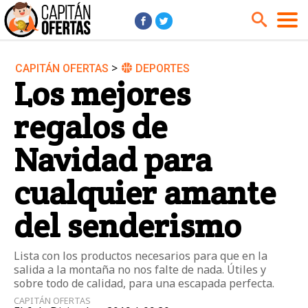
>
CAPITÁN OFERTAS
DEPORTES
Audio y Música
Cámaras
Los mejores
Cine y Series
Coches
regalos de
Deportes
Financiero
Hogar
Hoteles
Navidad para
Jardín
Juguetes
cualquier amante
Libros
Moda él
del senderismo
Moda ella
Motos
Móviles
Niños
Lista con los productos necesarios para que en la
Ordenadores
Tablets
salida a la montaña no nos falte de nada. Útiles y
sobre todo de calidad, para una escapada perfecta.
Tecnología
TV
CAPITÁN OFERTAS
Videojuegos
Vuelos