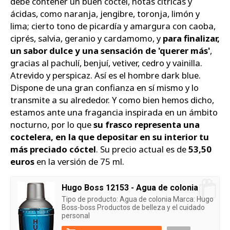
debe contener un buen cóctel, notas cítricas y
ácidas, como naranja, jengibre, toronja, limón y
lima; cierto tono de picardía y amargura con caoba,
ciprés, salvia, geranio y cardamomo, y
para finalizar,
un sabor dulce y una sensación de 'querer más'
,
gracias al pachulí, benjuí, vetiver, cedro y vainilla.
Atrevido y perspicaz. Así es el hombre dark blue.
Dispone de una gran confianza en sí mismo y lo
transmite a su alrededor. Y como bien hemos dicho,
estamos ante una fragancia inspirada en un ámbito
nocturno, por lo que
su frasco representa una
coctelera, en la que depositar en su interior tu
más preciado cóctel
. Su precio actual es de
53,50
euros
en la versión de 75 ml.
Hugo Boss 12153 - Agua de colonia
Tipo de producto: Agua de colonia Marca: Hugo
Boss-boss Productos de belleza y el cuidado
personal