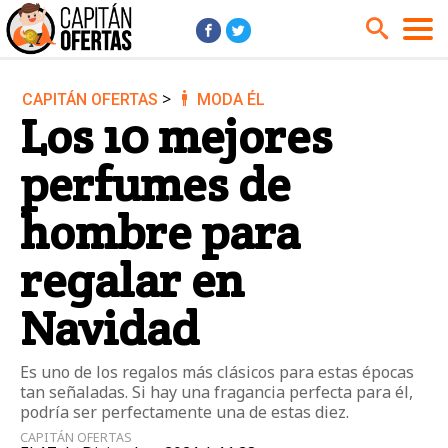
>
CAPITÁN OFERTAS
MODA ÉL
Audio y Música
Cámaras
Los 10 mejores
Cine y Series
Coches
perfumes de
Deportes
Financiero
Hogar
Hoteles
hombre para
Jardín
Juguetes
regalar en
Libros
Moda él
Navidad
Moda ella
Motos
Móviles
Niños
Es uno de los regalos más clásicos para estas épocas
Ordenadores
Tablets
tan señaladas. Si hay una fragancia perfecta para él,
podría ser perfectamente una de estas diez.
Tecnología
TV
CAPITÁN OFERTAS
Videojuegos
Vuelos