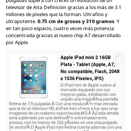
pulgadas supera con creces la resolución de un
televisor de Alta Definición gracias a los más de 3.1
millones de píxeles que la forman. Ultrafino y
ultrapotente.
0.75 cm de grosos y 310 gramos
. Y
en tan poco espacio, cuatro veces más potencia
concentrada gracias al nuevo chip A7 desarrollado
por Apple.
Apple iPad mini 2 16GB
Plata - Tablet (Apple, A7,
No compatible, Flash, 2048
x 1536 Pixeles, IPS)
El iPad mini de Apple vuelve al
mercado equipado con sus
mejores galas, exhibiendo con
orgullo una magnÃ­fica pantalla
Retina de 7,9 pulgadas.Â Con una resoluciÃ³n mas elevada
que la de un televisor HD, el iPad mini ofrece a tus ojos unas
imagenes de un realismo espectacularâ€Š Â Â¡Cada detalle
esta sublimado por una definiciÃ³n extremadamente
precisa, con no menos de 326 pÃ­xeles en una sola pulgada
de ancho!Â El Apple iPad mini Retina cuenta ademas con una