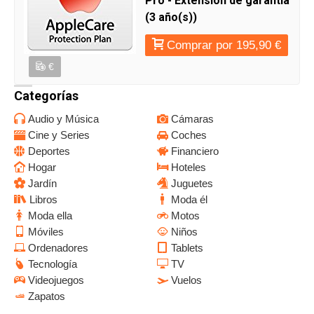
Pro - Extensión de garantía
(3 año(s))
Comprar por 195,90 €
€
Categorías
Audio y Música
Cámaras
Cine y Series
Coches
Deportes
Financiero
Hogar
Hoteles
Jardín
Juguetes
Libros
Moda él
Moda ella
Motos
Móviles
Niños
Ordenadores
Tablets
Tecnología
TV
Videojuegos
Vuelos
Zapatos