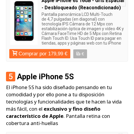
Apple iPhone 6s 16GB - Gris Espacial
- Desbloqueado (Reacondicionado)
Pantalla panorámica LCD Multi-Touch
de 4,7 pulgadas (en diagonal) con
tecnología IPS Cámara de 12 Mpx con
estabilización óptica de imagen y vídeo 4K y
Cámara FaceTime HD de 5 Mpx con Retina
Flash Touch ID. Usa Touch ID para pagar en
tiendas, apps y páginas web con tu iPhone
Comprar por 179,99 €
€
5
Apple iPhone 5S
El iPhone 5S ha sido diseñado pensando en tu
comodidad y por ello pone a tu disposición
tecnologías y funcionalidades que te hacen la vida
más fácil, con el
exclusivo y fino diseño
característico de Apple
. Pantalla retina con
cobertura anti-huellas