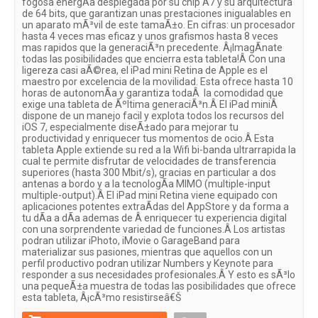
fogosa energÃ­a desplegada por su chip A7 y su arquitectura
de 64 bits, que garantizan unas prestaciones inigualables en
un aparato mÃ³vil de este tamaÃ±o. En cifras: un procesador
hasta 4 veces mas eficaz y unos grafismos hasta 8 veces
mas rapidos que la generaciÃ³n precedente. Â¡ImagÃ­nate
todas las posibilidades que encierra esta tableta!Â Con una
ligereza casi aÃ©rea, el iPad mini Retina de Apple es el
maestro por excelencia de la movilidad. Esta ofrece hasta 10
horas de autonomÃ­a y garantiza todaÂ la comodidad que
exige una tableta de Ãºltima generaciÃ³n.Â El iPad miniÂ
dispone de un manejo facil y explota todos los recursos del
iOS 7, especialmente diseÃ±ado para mejorar tu
productividad y enriquecer tus momentos de ocio.Â Esta
tableta Apple extiende su red a la Wifi bi-banda ultrarrapida la
cual te permite disfrutar de velocidades de transferencia
superiores (hasta 300 Mbit/s), gracias en particular a dos
antenas a bordo y a la tecnologÃ­a MIMO (multiple-input
multiple-output).Â El iPad mini Retina viene equipado con
aplicaciones potentes extraÃ­das del AppStore y da forma a
tu dÃ­a a dÃ­a ademas de Â enriquecer tu experiencia digital
con una sorprendente variedad de funciones.Â Los artistas
podran utilizar iPhoto, iMovie o GarageBand para
materializar sus pasiones, mientras que aquellos con un
perfil productivo podran utilizar Numbers y Keynote para
responder a sus necesidades profesionales.Â Y esto es sÃ³lo
una pequeÃ±a muestra de todas las posibilidades que ofrece
esta tableta, Â¡cÃ³mo resistirseâ€Š