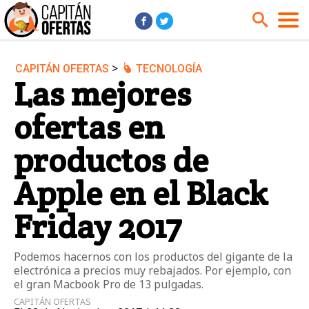
>
CAPITÁN OFERTAS
TECNOLOGÍA
Audio y Música
Cámaras
Las mejores
Cine y Series
Coches
ofertas en
Deportes
Financiero
Hogar
Hoteles
productos de
Jardín
Juguetes
Apple en el Black
Libros
Moda él
Friday 2017
Moda ella
Motos
Móviles
Niños
Podemos hacernos con los productos del gigante de la
Ordenadores
Tablets
electrónica a precios muy rebajados. Por ejemplo, con
el gran Macbook Pro de 13 pulgadas.
Tecnología
TV
CAPITÁN OFERTAS
Videojuegos
Vuelos