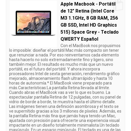
Apple Macbook - Portátil
de 12" Retina (Intel Core
M3 1.1GHz, 8 GB RAM, 256
GB SSD, Intel HD Graphics
515) Space Grey - Teclado
QWERTY Español
Con el MacBook nos propusimos
lo imposible: diseñar el portátil Mac más compacto sin tener
que renunciar a nada. Por eso reinventamos cada elemento
hasta hacerlo no solo extremadamente fino y ligero, sino
también mejor. El resultado es mucho más que un nuevo
portátil, es el futuro del portátil. Y ahora incorpora
procesadores Intel de sexta generación, rendimiento gráfico
mejorado, almacenamiento flash ultrarrápido y hasta 10
horas de autonomía.* El MacBook viene preparado para
más.Características:La pantalla Retina llevada al límite.
Cuando abras el MacBook vas a ver lo que es bueno. La
espectacular pantalla Retina de 12 pulgadas, con su panel de
vidrio de borde a borde, te muestra hasta el último detalle.
Las imágenes tienen una definición asombrosa y el texto se
ve supernítido gracias a los 3 millones de píxeles. Además, es
la pantalla Retina más fina que jamás haya tenido un Mac,
ajustada con precisión para ofrecerte una experiencia visual
impactante en un diseño totalmente minimalista.Un teclado
mayúsculo. En un espacio minúsculo. El teclado es una de las