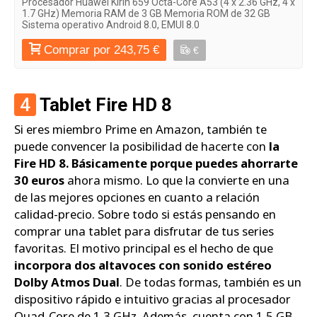
Procesador Huawei Kirin 659 Octa-Core A53 (4 x 2.36 GHz, 4 x
1.7 GHz) Memoria RAM de 3 GB Memoria ROM de 32 GB
Sistema operativo Android 8.0, EMUI 8.0
Comprar por 243,75 €
€
4
Tablet Fire HD 8
Si eres miembro Prime en Amazon, también te
puede convencer la posibilidad de hacerte con
la
Fire HD 8. Básicamente porque puedes ahorrarte
30 euros
ahora mismo. Lo que la convierte en una
de las mejores opciones en cuanto a relación
calidad-precio. Sobre todo si estás pensando en
comprar una tablet para disfrutar de tus series
favoritas. El motivo principal es el hecho de que
incorpora dos altavoces con sonido estéreo
Dolby Atmos Dual
. De todas formas, también es un
dispositivo rápido e intuitivo gracias al procesador
Quad-Core de 1,3 GHz. Además, cuenta con 1,5 GB