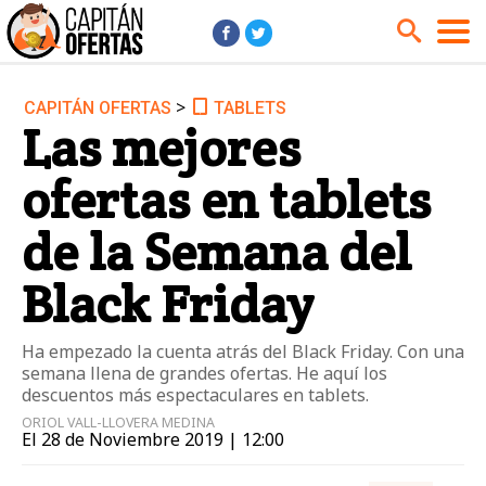
>
CAPITÁN OFERTAS
TABLETS
Audio y Música
Cámaras
Las mejores
Cine y Series
Coches
ofertas en tablets
Deportes
Financiero
Hogar
Hoteles
de la Semana del
Jardín
Juguetes
Black Friday
Libros
Moda él
Moda ella
Motos
Ha empezado la cuenta atrás del Black Friday. Con una
semana llena de grandes ofertas. He aquí los
Móviles
Niños
descuentos más espectaculares en tablets.
Ordenadores
Tablets
ORIOL VALL-LLOVERA MEDINA
El 28 de Noviembre 2019 | 12:00
Tecnología
TV
Videojuegos
Vuelos