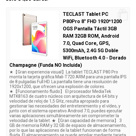
TECLAST Tablet PC
P80Pro 8" FHD 1920*1200
OGS Pantalla Táctil 3GB
RAM 32GB ROM, Android
7.0, Quad Core, GPS,
5300mAh, 2.4G 5G Doble
WiFi, Bluetooth 4.0 - Dorado
Champagne (Funda NO Incluida)
★【Gran experiencia visual】La tablet TECLAST P80 Pro
monta la tarjeta gráfica Mali-T720 ARM para una pantalla IPS
de 8 pulgadas Full HD. La pantalla tiene una resolución de
1920x1200, que ofrecen una explosión de colores.
★【Funcionamiento fluido】 El procesador MediaTek
MTK8163 de cuatro núcleos con arquitectura de 64 bits y
velocidad de reloj de 1,5 GHz, resulta apropiado para
gestionar las necesidades del entretenimiento y el vídeo, y
junto con el sistema operativo Android 7.0, puedes ejecutar
varias aplicaciones simultáneamente sin comprometer la
velocidad de la tablet. ★【Gran capacidad de memoria】 3
GB de memoria RAM y 32 GB de espacio de almacenamiento,
por lo que las aplicaciones de la tablet funcionan de forma
fluida. El almacenamiento se puede ampliar mediante tarjeta