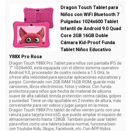
Dragon Touch Tablet para
Niños con WiFi Bluetooth 7
Pulgadas 1024x600 Tablet
Infantil de Android 9.0 Quad
Core 2GB 16GB Doble
Cámara Kid-Proof Funda
Tablet Niños Educativo
Y88X Pro Rosa
Dragon Touch Y88X Pro Tablet para niños con pantalla IPS de
7" 1024x600, está equipada con el último sistema operativo
Android 9.0, procesador de cuatro núcleos a 1.5 GHz, le
ofrece alta velocidad para ejecutar aplicaciones educativas y
juegos. Combinado con 2GB RAM 16GB ROM, guarde más
canciones, libros electrónicos, fotos y videos. Con funda
protectora para niños que hecha de material de silicona
suave de alta calidad, brinda protección contra caídas, golpes
y suciedad. Tiene un clip ajustable en 2 niveles de altura, más
conveniente para ver videos y jugar juegos en la mesa.
Dragon Touch Y88X Pro tablet de niños vienen junto con una
ranura para tarjeta microSD, que puede ampliar el espacio de
almacenamiento hasta 128GB. También puede usar tablet
para niños como una tableta básica normal, funciona bien
con Youtube Kids, Skype, Facebook, etc. Con APP Kidoz