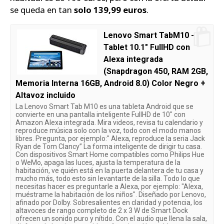
se queda en tan
solo 139,99 euros
.
Lenovo Smart TabM10 -
Tablet 10.1" FullHD con
Alexa integrada
(Snapdragon 450, RAM 2GB,
Memoria Interna 16GB, Android 8.0) Color Negro +
Altavoz incluido
La Lenovo Smart Tab M10 es una tableta Android que se
convierte en una pantalla inteligente FullHD de 10" con
Amazon Alexa integrada. Mira videos, revisa tu calendario y
reproduce música solo con la voz, todo con el modo manos
libres. Pregunta, por ejemplo:" Alexa, reproduce la seria Jack
Ryan de Tom Clancy” La forma inteligente de dirigir tu casa.
Con dispositivos Smart Home compatibles como Philips Hue
o WeMo, apaga las luces, ajusta la temperatura de la
habitación, ve quién está en la puerta delantera de tu casa y
mucho más, todo esto sin levantarte de la silla. Todo lo que
necesitas hacer es preguntarle a Alexa, por ejemplo: "Alexa,
muéstrame la habitación de los niños". Diseñado por Lenovo,
afinado por Dolby. Sobresalientes en claridad y potencia, los
altavoces de rango completo de 2 x 3 W de Smart Dock
ofrecen un sonido puro y nítido. Con el audio que llena la sala,