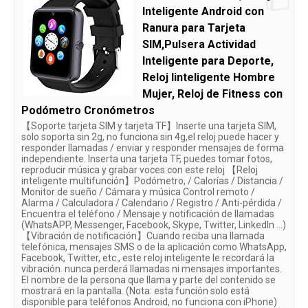
Inteligente Android con
Ranura para Tarjeta
SIM,Pulsera Actividad
Inteligente para Deporte,
Reloj Iinteligente Hombre
Mujer, Reloj de Fitness con
Podómetro Cronómetros
【Soporte tarjeta SIM y tarjeta TF】Inserte una tarjeta SIM,
solo soporta sin 2g, no funciona sin 4g,el reloj puede hacer y
responder llamadas / enviar y responder mensajes de forma
independiente. Inserta una tarjeta TF, puedes tomar fotos,
reproducir música y grabar voces con este reloj 【Reloj
inteligente multifunción】Podómetro, / Calorías / Distancia /
Monitor de sueño / Cámara y música Control remoto /
Alarma / Calculadora / Calendario / Registro / Anti-pérdida /
Encuentra el teléfono / Mensaje y notificación de llamadas
(WhatsAPP, Messenger, Facebook, Skype, Twitter, LinkedIn ...)
【Vibración de notificación】Cuando reciba una llamada
telefónica, mensajes SMS o de la aplicación como WhatsApp,
Facebook, Twitter, etc., este reloj inteligente le recordará la
vibración. nunca perderá llamadas ni mensajes importantes.
El nombre de la persona que llama y parte del contenido se
mostrará en la pantalla. (Nota: esta función solo está
disponible para teléfonos Android, no funciona con iPhone)