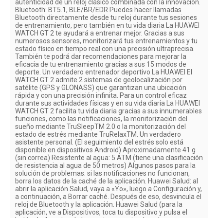
autenticidad de un reloj clásico combinada con la innovación.
Bluetooth: BT5.1, BLE/BR/EDR Puedes hacer llamadas
Bluetooth directamente desde tu reloj durante tus sesiones
de entrenamiento, pero también en tu vida diaria La HUAWEI
WATCH GT 2 te ayudará a entrenar mejor. Gracias a sus
numerosos sensores, monitorizará tus entrenamientos y tu
estado físico en tiempo real con una precisión ultraprecisa.
También te podrá dar recomendaciones para mejorar la
eficacia de tu entrenamiento gracias a sus 15 modos de
deporte. Un verdadero entrenador deportivo La HUAWEI El
WATCH GT 2 admite 2 sistemas de geolocalización por
satélite (GPS y GLONASS) que garantizan una ubicación
rápida y con una precisión infinita. Para un control eficaz
durante sus actividades físicas y en su vida diaria La HUAWEI
WATCH GT 2 facilita tu vida diaria gracias a sus innumerables
funciones, como las notificaciones, la monitorización del
sueño mediante TruSleepTM 2.0 o la monitorización del
estado de estrés mediante TruRelaxTM. Un verdadero
asistente personal. (El seguimiento del estrés solo está
disponible en dispositivos Android) Aproximadamente 41 g
(sin correa) Resistente al agua: 5 ATM (tiene una clasificación
de resistencia al agua de 50 metros) Algunos pasos para la
solución de problemas: si las notificaciones no funcionan,
borra los datos de la caché de la aplicación. Huawei Salud: al
abrir la aplicación Salud, vaya a «Yo», luego a Configuración y,
a continuación, a Borrar caché. Después de eso, desvincula el
reloj de Bluetooth y la aplicación. Huawei Salud (para la
aplicación, ve a Dispositivos, toca tu dispositivo y pulsa el