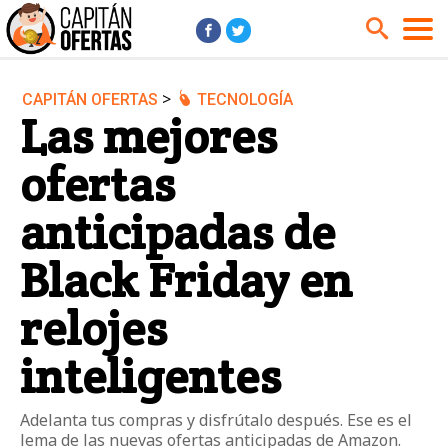
>
CAPITÁN OFERTAS
TECNOLOGÍA
Audio y Música
Cámaras
Las mejores
Cine y Series
Coches
ofertas
Deportes
Financiero
Hogar
Hoteles
anticipadas de
Jardín
Juguetes
Black Friday en
Libros
Moda él
relojes
Moda ella
Motos
Móviles
Niños
inteligentes
Ordenadores
Tablets
Tecnología
TV
Adelanta tus compras y disfrútalo después. Ese es el
lema de las nuevas ofertas anticipadas de Amazon.
Videojuegos
Vuelos