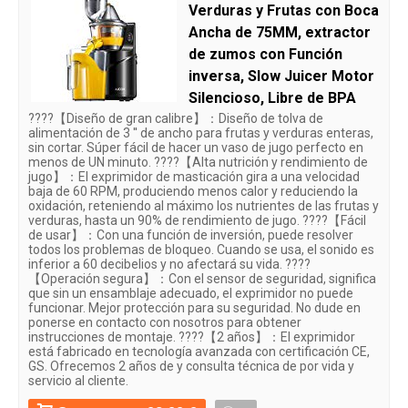
Verduras y Frutas con Boca
Ancha de 75MM, extractor
de zumos con Función
inversa, Slow Juicer Motor
Silencioso, Libre de BPA
????【Diseño de gran calibre】：Diseño de tolva de
alimentación de 3 '' de ancho para frutas y verduras enteras,
sin cortar. Súper fácil de hacer un vaso de jugo perfecto en
menos de UN minuto. ????【Alta nutrición y rendimiento de
jugo】：El exprimidor de masticación gira a una velocidad
baja de 60 RPM, produciendo menos calor y reduciendo la
oxidación, reteniendo al máximo los nutrientes de las frutas y
verduras, hasta un 90% de rendimiento de jugo. ????【Fácil
de usar】：Con una función de inversión, puede resolver
todos los problemas de bloqueo. Cuando se usa, el sonido es
inferior a 60 decibelios y no afectará su vida. ????
【Operación segura】：Con el sensor de seguridad, significa
que sin un ensamblaje adecuado, el exprimidor no puede
funcionar. Mejor protección para su seguridad. No dude en
ponerse en contacto con nosotros para obtener
instrucciones de montaje. ????【2 años】：El exprimidor
está fabricado en tecnología avanzada con certificación CE,
GS. Ofrecemos 2 años de y consulta técnica de por vida y
servicio al cliente.