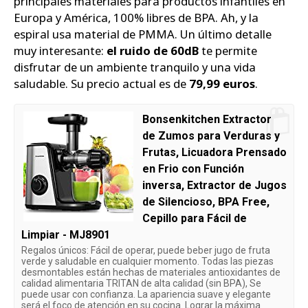
principales materiales para productos infantiles en
Europa y América, 100% libres de BPA. Ah, y la
espiral usa material de PMMA. Un último detalle
muy interesante:
el ruido de 60dB
te permite
disfrutar de un ambiente tranquilo y una vida
saludable. Su precio actual es de
79,99 euros
.
Bonsenkitchen Extractor
de Zumos para Verduras y
Frutas, Licuadora Prensado
en Frio con Función
inversa, Extractor de Jugos
de Silencioso, BPA Free,
Cepillo para Fácil de
Limpiar - MJ8901
Regalos únicos: Fácil de operar, puede beber jugo de fruta
verde y saludable en cualquier momento. Todas las piezas
desmontables están hechas de materiales antioxidantes de
calidad alimentaria TRITAN de alta calidad (sin BPA), Se
puede usar con confianza. La apariencia suave y elegante
será el foco de atención en su cocina. Lograr la máxima