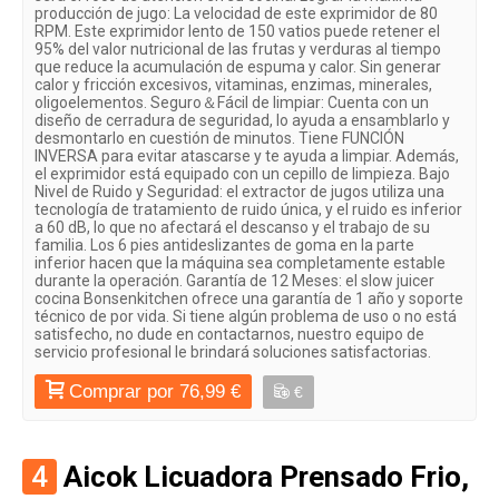
producción de jugo: La velocidad de este exprimidor de 80
RPM. Este exprimidor lento de 150 vatios puede retener el
95% del valor nutricional de las frutas y verduras al tiempo
que reduce la acumulación de espuma y calor. Sin generar
calor y fricción excesivos, vitaminas, enzimas, minerales,
oligoelementos. Seguro＆Fácil de limpiar: Cuenta con un
diseño de cerradura de seguridad, lo ayuda a ensamblarlo y
desmontarlo en cuestión de minutos. Tiene FUNCIÓN
INVERSA para evitar atascarse y te ayuda a limpiar. Además,
el exprimidor está equipado con un cepillo de limpieza. Bajo
Nivel de Ruido y Seguridad: el extractor de jugos utiliza una
tecnología de tratamiento de ruido única, y el ruido es inferior
a 60 dB, lo que no afectará el descanso y el trabajo de su
familia. Los 6 pies antideslizantes de goma en la parte
inferior hacen que la máquina sea completamente estable
durante la operación. Garantía de 12 Meses: el slow juicer
cocina Bonsenkitchen ofrece una garantía de 1 año y soporte
técnico de por vida. Si tiene algún problema de uso o no está
satisfecho, no dude en contactarnos, nuestro equipo de
servicio profesional le brindará soluciones satisfactorias.
Comprar por 76,99 €
€
4
Aicok Licuadora Prensado Frio,