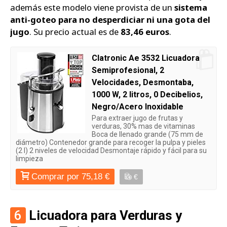
además este modelo viene provista de un
sistema
anti-goteo para no desperdiciar ni una gota del
jugo
. Su precio actual es de
83,46 euros
.
Clatronic Ae 3532 Licuadora
Semiprofesional, 2
Velocidades, Desmontaba,
1000 W, 2 litros, 0 Decibelios,
Negro/Acero Inoxidable
Para extraer jugo de frutas y
verduras, 30% mas de vitaminas
Boca de llenado grande (75 mm de
diámetro) Contenedor grande para recoger la pulpa y pieles
(2 l) 2 niveles de velocidad Desmontaje rápido y fácil para su
limpieza
Comprar por 75,18 €
€
6
Licuadora para Verduras y