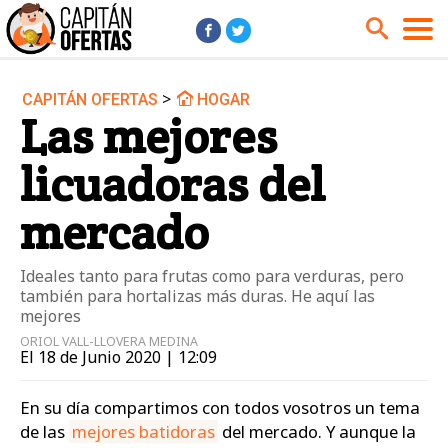
>
CAPITÁN OFERTAS
HOGAR
Audio y Música
Cámaras
Las mejores
Cine y Series
Coches
licuadoras del
Deportes
Financiero
Hogar
Hoteles
mercado
Jardín
Juguetes
Ideales tanto para frutas como para verduras, pero
Libros
Moda él
también para hortalizas más duras. He aquí las
Moda ella
Motos
mejores
ORIOL VALL-LLOVERA MEDINA
Móviles
Niños
El 18 de Junio 2020 | 12:09
Ordenadores
Tablets
En su día compartimos con todos vosotros un tema
Tecnología
TV
de las
mejores batidoras
del mercado. Y aunque la
Videojuegos
Vuelos