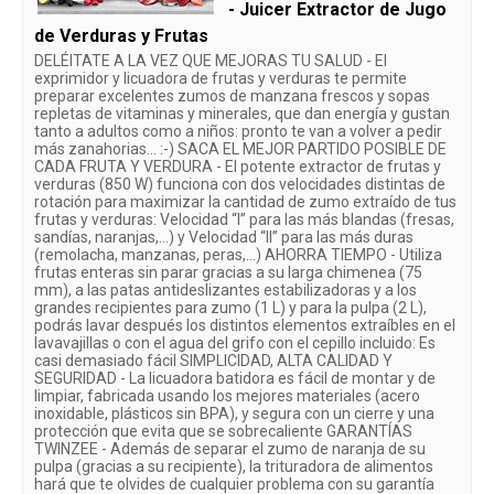
- Juicer Extractor de Jugo
de Verduras y Frutas
DELÉITATE A LA VEZ QUE MEJORAS TU SALUD - El
exprimidor y licuadora de frutas y verduras te permite
preparar excelentes zumos de manzana frescos y sopas
repletas de vitaminas y minerales, que dan energía y gustan
tanto a adultos como a niños: pronto te van a volver a pedir
más zanahorias… :-) SACA EL MEJOR PARTIDO POSIBLE DE
CADA FRUTA Y VERDURA - El potente extractor de frutas y
verduras (850 W) funciona con dos velocidades distintas de
rotación para maximizar la cantidad de zumo extraído de tus
frutas y verduras: Velocidad “I” para las más blandas (fresas,
sandías, naranjas,...) y Velocidad “II” para las más duras
(remolacha, manzanas, peras,...) AHORRA TIEMPO - Utiliza
frutas enteras sin parar gracias a su larga chimenea (75
mm), a las patas antideslizantes estabilizadoras y a los
grandes recipientes para zumo (1 L) y para la pulpa (2 L),
podrás lavar después los distintos elementos extraíbles en el
lavavajillas o con el agua del grifo con el cepillo incluido: Es
casi demasiado fácil SIMPLICIDAD, ALTA CALIDAD Y
SEGURIDAD - La licuadora batidora es fácil de montar y de
limpiar, fabricada usando los mejores materiales (acero
inoxidable, plásticos sin BPA), y segura con un cierre y una
protección que evita que se sobrecaliente GARANTÍAS
TWINZEE - Además de separar el zumo de naranja de su
pulpa (gracias a su recipiente), la trituradora de alimentos
hará que te olvides de cualquier problema con su garantía