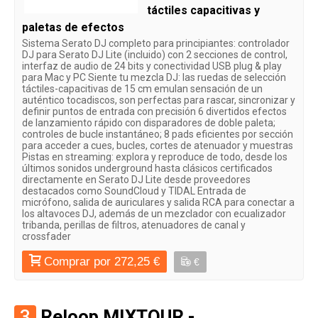
táctiles capacitivas y
paletas de efectos
Sistema Serato DJ completo para principiantes: controlador
DJ para Serato DJ Lite (incluido) con 2 secciones de control,
interfaz de audio de 24 bits y conectividad USB plug & play
para Mac y PC Siente tu mezcla DJ: las ruedas de selección
táctiles-capacitivas de 15 cm emulan sensación de un
auténtico tocadiscos, son perfectas para rascar, sincronizar y
definir puntos de entrada con precisión 6 divertidos efectos
de lanzamiento rápido con disparadores de doble paleta;
controles de bucle instantáneo; 8 pads eficientes por sección
para acceder a cues, bucles, cortes de atenuador y muestras
Pistas en streaming: explora y reproduce de todo, desde los
últimos sonidos underground hasta clásicos certificados
directamente en Serato DJ Lite desde proveedores
destacados como SoundCloud y TIDAL Entrada de
micrófono, salida de auriculares y salida RCA para conectar a
los altavoces DJ, además de un mezclador con ecualizador
tribanda, perillas de filtros, atenuadores de canal y
crossfader
Comprar por 272,25 €
€
3
Reloop MIXTOUR -