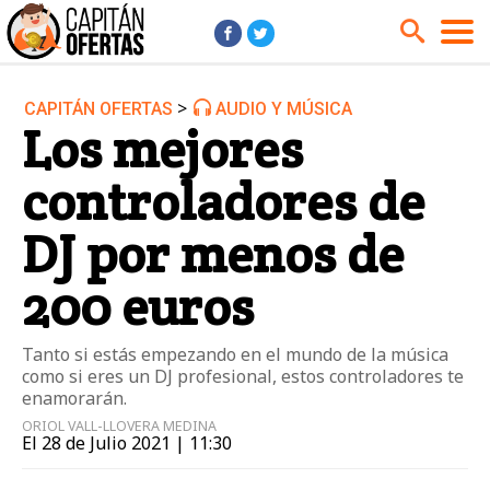
>
CAPITÁN OFERTAS
AUDIO Y MÚSICA
Audio y Música
Cámaras
Los mejores
Cine y Series
Coches
controladores de
Deportes
Financiero
Hogar
Hoteles
DJ por menos de
Jardín
Juguetes
200 euros
Libros
Moda él
Moda ella
Motos
Tanto si estás empezando en el mundo de la música
como si eres un DJ profesional, estos controladores te
Móviles
Niños
enamorarán.
Ordenadores
Tablets
ORIOL VALL-LLOVERA MEDINA
El 28 de Julio 2021 | 11:30
Tecnología
TV
Videojuegos
Vuelos