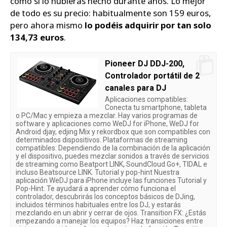
como si lo hubieras hecho durante años. Lo mejor
de todo es su precio: habitualmente son 159 euros,
pero ahora mismo
lo podéis adquirir por tan solo
134,73 euros
.
Pioneer DJ DDJ-200,
Controlador portátil de 2
canales para DJ
Aplicaciones compatibles:
Conecta tu smartphone, tableta
o PC/Mac y empieza a mezclar. Hay varios programas de
software y aplicaciones como WeDJ for iPhone, WeDJ for
Android djay, edjing Mix y rekordbox que son compatibles con
determinados dispositivos. Plataformas de streaming
compatibles: Dependiendo de la combinación de la aplicación
y el dispositivo, puedes mezclar sonidos a través de servicios
de streaming como Beatport LINK, SoundCloud Go+, TIDAL e
incluso Beatsource LINK. Tutorial y pop-hint Nuestra
aplicación WeDJ para iPhone incluye las funciones Tutorial y
Pop-Hint. Te ayudará a aprender cómo funciona el
controlador, descubrirás los conceptos básicos de DJing,
incluidos términos habituales entre los DJ, y estarás
mezclando en un abrir y cerrar de ojos. Transition FX: ¿Estás
empezando a manejar los equipos? Haz transiciones entre