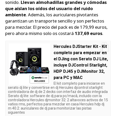
sonido.
Llevan almohadillas grandes y cómodas
que aíslan los oídos del usuario del ruido
ambiente
. Además, los auriculares pivotantes
garantizan un transporte sencillo y son perfectos
para mezclar. El precio del pack es de 179,99 euros,
pero ahora mismo solo os costará
137,69 euros
.
Hercules DJStarter Kit - Kit
completo para empezar en
el DJing con Serato DJ Lite,
incluye DJControl Starlight,
HDP DJ45 y DJMonitor 32,
para PC y MAC
El kit completo para iniciarse en
serato dj lite y convertirse en dj Hercules djcontrol starlight:
controladora de dj de 2 decks con interfaz de audio integrada
Serato dj lite: software de dj para pc/macâ, incluido con la
controladora Hercules djmonitor 32: 2 altavoces activos de 15
vatios rms, perfectos para mezclar en casa Hercules hdp dj
m 40.2: auriculares de dj para monitorizar las pistas
siguientes