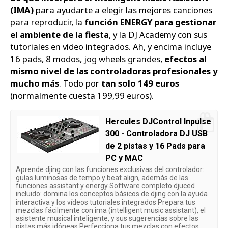
(IMA)
para ayudarte a elegir las mejores canciones
para reproducir, la
función ENERGY para gestionar
el ambiente de la fiesta
, y la DJ Academy con sus
tutoriales en vídeo integrados. Ah, y encima incluye
16 pads, 8 modos, jog wheels grandes,
efectos al
mismo nivel de las controladoras profesionales y
mucho más
. Todo por
tan solo 149 euros
(normalmente cuesta 199,99 euros).
Hercules DJControl Inpulse
300 - Controladora DJ USB
de 2 pistas y 16 Pads para
PC y MAC
Aprende djing con las funciones exclusivas del controlador:
guías luminosas de tempo y beat align, además de las
funciones assistant y energy Software completo djuced
incluido: domina los conceptos básicos de djing con la ayuda
interactiva y los vídeos tutoriales integrados Prepara tus
mezclas fácilmente con ima (intelligent music assistant), el
asistente musical inteligente, y sus sugerencias sobre las
pistas más idóneas Perfecciona tus mezclas con efectos,