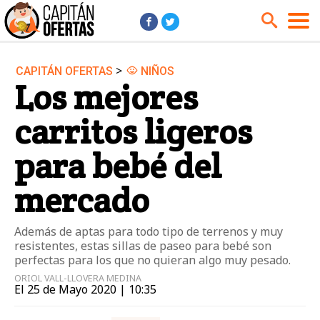
>
CAPITÁN OFERTAS
NIÑOS
Audio y Música
Cámaras
Los mejores
Cine y Series
Coches
carritos ligeros
Deportes
Financiero
Hogar
Hoteles
para bebé del
Jardín
Juguetes
mercado
Libros
Moda él
Moda ella
Motos
Además de aptas para todo tipo de terrenos y muy
resistentes, estas sillas de paseo para bebé son
Móviles
Niños
perfectas para los que no quieran algo muy pesado.
Ordenadores
Tablets
ORIOL VALL-LLOVERA MEDINA
El 25 de Mayo 2020 | 10:35
Tecnología
TV
Videojuegos
Vuelos