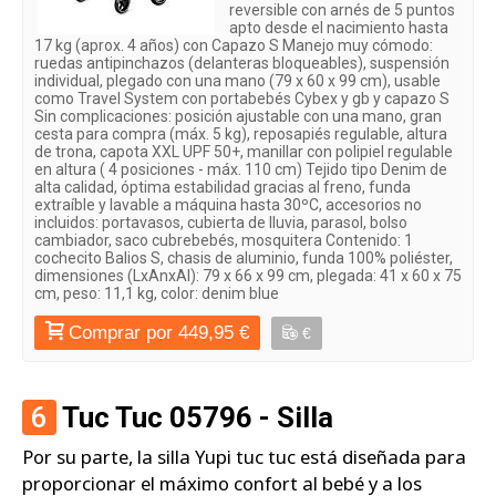
reversible con arnés de 5 puntos
apto desde el nacimiento hasta
17 kg (aprox. 4 años) con Capazo S Manejo muy cómodo:
ruedas antipinchazos (delanteras bloqueables), suspensión
individual, plegado con una mano (79 x 60 x 99 cm), usable
como Travel System con portabebés Cybex y gb y capazo S
Sin complicaciones: posición ajustable con una mano, gran
cesta para compra (máx. 5 kg), reposapiés regulable, altura
de trona, capota XXL UPF 50+, manillar con polipiel regulable
en altura ( 4 posiciones - máx. 110 cm) Tejido tipo Denim de
alta calidad, óptima estabilidad gracias al freno, funda
extraíble y lavable a máquina hasta 30ºC, accesorios no
incluidos: portavasos, cubierta de lluvia, parasol, bolso
cambiador, saco cubrebebés, mosquitera Contenido: 1
cochecito Balios S, chasis de aluminio, funda 100% poliéster,
dimensiones (LxAnxAl): 79 x 66 x 99 cm, plegada: 41 x 60 x 75
cm, peso: 11,1 kg, color: denim blue
Comprar por 449,95 €
€
6
Tuc Tuc 05796 - Silla
Por su parte, la silla Yupi tuc tuc está diseñada para
proporcionar el máximo confort al bebé y a los