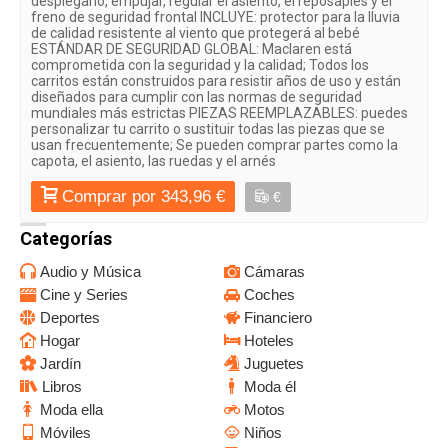
desplegarlo, empujar, regular el asiento, el reposapiés y el
freno de seguridad frontal INCLUYE: protector para la lluvia
de calidad resistente al viento que protegerá al bebé
ESTÁNDAR DE SEGURIDAD GLOBAL: Maclaren está
comprometida con la seguridad y la calidad; Todos los
carritos están construidos para resistir años de uso y están
diseñados para cumplir con las normas de seguridad
mundiales más estrictas PIEZAS REEMPLAZABLES: puedes
personalizar tu carrito o sustituir todas las piezas que se
usan frecuentemente; Se pueden comprar partes como la
capota, el asiento, las ruedas y el arnés
Comprar por 343,96 €
€
Categorías
Audio y Música
Cámaras
Cine y Series
Coches
Deportes
Financiero
Hogar
Hoteles
Jardín
Juguetes
Libros
Moda él
Moda ella
Motos
Móviles
Niños