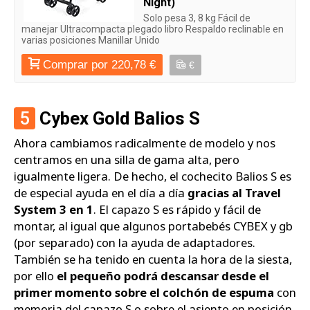
Night)
Solo pesa 3, 8 kg Fácil de
manejar Ultracompacta plegado libro Respaldo reclinable en
varias posiciones Manillar Unido
Comprar por 220,78 €
€
5
Cybex Gold Balios S
Ahora cambiamos radicalmente de modelo y nos
centramos en una silla de gama alta, pero
igualmente ligera. De hecho, el cochecito Balios S es
de especial ayuda en el día a día
gracias al Travel
System 3 en 1
. El capazo S es rápido y fácil de
montar, al igual que algunos portabebés CYBEX y gb
(por separado) con la ayuda de adaptadores.
También se ha tenido en cuenta la hora de la siesta,
por ello
el pequeño podrá descansar desde el
primer momento sobre el colchón de espuma
con
memoria del capazo S o sobre el asiento en posición