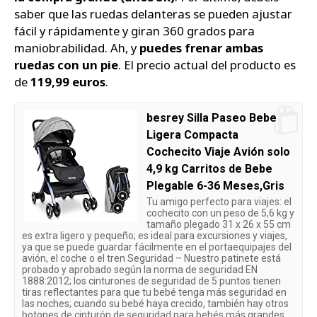
saber que las ruedas delanteras se pueden ajustar
fácil y rápidamente y giran 360 grados para
maniobrabilidad. Ah, y
puedes frenar ambas
ruedas con un pie
. El precio actual del producto es
de
119,99 euros
.
besrey Silla Paseo Bebe
Ligera Compacta
Cochecito Viaje Avión solo
4,9 kg Carritos de Bebe
Plegable 6-36 Meses,Gris
Tu amigo perfecto para viajes: el
cochecito con un peso de 5,6 kg y
tamaño plegado 31 x 26 x 55 cm
es extra ligero y pequeño; es ideal para excursiones y viajes,
ya que se puede guardar fácilmente en el portaequipajes del
avión, el coche o el tren Seguridad – Nuestro patinete está
probado y aprobado según la norma de seguridad EN
1888:2012; los cinturones de seguridad de 5 puntos tienen
tiras reflectantes para que tu bebé tenga más seguridad en
las noches; cuando su bebé haya crecido, también hay otros
botones de cinturón de seguridad para bebés más grandes