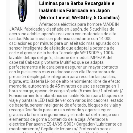
Láminas para Barba Recargable e
Inalámbrica Fabricada en Japón
(Motor Lineal, Wet&Dry, 5 Cuchillas)
Afeitadora eléctrica para hombre MADE IN
JAPAN, fabricada y diseñada en Japón, de 5 cuchillas de
acero inoxidable japonés realizada con materiales de alta
calidad Motor lineal con potencia constante con 14.000
oscilaciones por minuto para un afeitado más apurado con
sensor inteligente de afeitado que adapta la potencia de
corte al grosor de la barba Tecnología WET&DRY y 100%
lavable debajo del grifo, dispone de modo LIMPIEZA del
cabezal Cabezal pivotante Multiflex que se adapta
perfectamente a la cara para asegurar un mayor contacto
con la piel siendo muy cuidadoso con ella Recortadora de
precisión desplegable integrada para recortar las patillas,
bigote, etc. Batería Li-Ion de alto rendimiento libre de efecto
memoria, autonomía de 45 minutos de uso se recarga en 1
hora recarga, opción de carga rápida (5 minutos/1 afeitado)/
Funcionamiento inalámbrico sin cable Botón para bloqueo de
viaje y pantalla LED fácil de ver con varios indicadores, estado
de batería, sensor inteligente de afeitado, bloqueo de viaje y
recarga Diseñada para un uso cómodo y agarre seguro
gracias a la forma ergonómica y el material del mango con
elementos de goma Contenido de la caja: Afeitadora
eléctrica Panasonic ES-LV65-S803/ Cargador/ Lubricante de
mantenimiento/ Cepillo de limpieza/ Protección para el