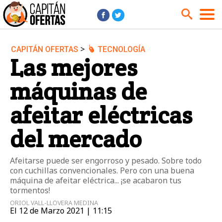
>
CAPITÁN OFERTAS
TECNOLOGÍA
Audio y Música
Cámaras
Las mejores
Cine y Series
Coches
máquinas de
Deportes
Financiero
Hogar
Hoteles
afeitar eléctricas
Jardín
Juguetes
del mercado
Libros
Moda él
Moda ella
Motos
Afeitarse puede ser engorroso y pesado. Sobre todo
con cuchillas convencionales. Pero con una buena
Móviles
Niños
máquina de afeitar eléctrica... ¡se acabaron tus
Ordenadores
Tablets
tormentos!
ORIOL VALL-LLOVERA MEDINA
Tecnología
TV
El 12 de Marzo 2021 | 11:15
Videojuegos
Vuelos