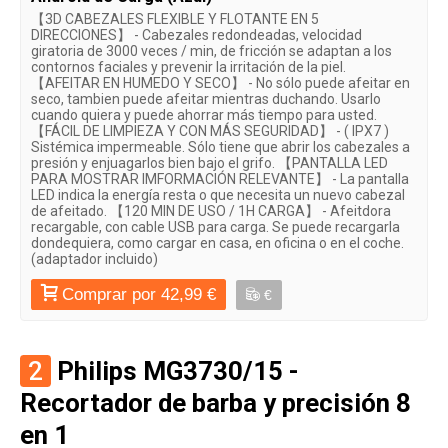
【3D CABEZALES FLEXIBLE Y FLOTANTE EN 5
DIRECCIONES】 - Cabezales redondeadas, velocidad
giratoria de 3000 veces / min, de fricción se adaptan a los
contornos faciales y prevenir la irritación de la piel.
【AFEITAR EN HUMEDO Y SECO】 - No sólo puede afeitar en
seco, tambien puede afeitar mientras duchando. Usarlo
cuando quiera y puede ahorrar más tiempo para usted.
【FÁCIL DE LIMPIEZA Y CON MÁS SEGURIDAD】 - ( IPX7 )
Sistémica impermeable. Sólo tiene que abrir los cabezales a
presión y enjuagarlos bien bajo el grifo. 【PANTALLA LED
PARA MOSTRAR IMFORMACIÓN RELEVANTE】 - La pantalla
LED indica la energía resta o que necesita un nuevo cabezal
de afeitado. 【120 MIN DE USO / 1H CARGA】 - Afeitdora
recargable, con cable USB para carga. Se puede recargarla
dondequiera, como cargar en casa, en oficina o en el coche.
(adaptador incluido)
Comprar por 42,99 €
€
2
Philips MG3730/15 -
Recortador de barba y precisión 8
en 1