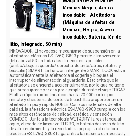
Máquina de afeitar de
láminas Negro, Acero
inoxidable - Afeitadora
(Máquina de afeitar de
láminas, Negro, Acero
inoxidable, Batería, Ión de
litio, Integrado, 50 min)
INNOVADOR: El novedoso mecanismo de suspensión en la
afeitadora eléctrica ES-LV6Q-S803 permite el movimiento
del cabezal 5D en todas las dimensiones posibles
(arriba/abajo, izquierda/ derecha, delante/atrás, rotativo y
bascular) SMART: La función inteligente SMART LOCK activa
automáticamente la afeitadora al cogerla y bloquea el
interruptor de alimentación al guardarla. Esto evita que la
afeitadora se encienda accidentalmente, por lo que no tiene
que preocuparse por eso por ejemplo durante el viaje EFICAZ:
El ultrarrápido motor lineal con hasta 70.000 cortes por
minuto y el sistema de corte de 5 cuchillas proporcionan un
afeitado limpio y rápido NOBLE: Con sus materiales de alta
calidad, la afeitadora eléctrica ES-LV6Q-S803 cumple con los
más altos estándares de calidad, estética y sensación
CÓMODO: Junto a la tecnología WET&DRY, la resistencia al
agua, el modo de limpieza TURBO, la batería de iones de litio
de alto rendimiento y la recortadora pop up, la afeitadora
eléctrica ES-LV6Q-S803 te garantiza la máxima comodidad y