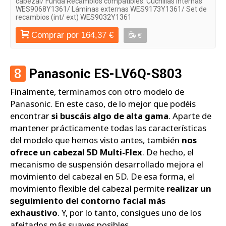
cabezal/ Funda Recambios compatibles: Cuchillas internas
WES9068Y1361/ Láminas externas WES9173Y1361/ Set de
recambios (int/ ext) WES9032Y1361
Comprar por 164,37 €
€
8
Panasonic ES-LV6Q-S803
Finalmente, terminamos con otro modelo de
Panasonic. En este caso, de lo mejor que podéis
encontrar
si buscáis algo de alta gama
. Aparte de
mantener prácticamente todas las características
del modelo que hemos visto antes, también
nos
ofrece un cabezal 5D Multi-Flex
. De hecho, el
mecanismo de suspensión desarrollado mejora el
movimiento del cabezal en 5D. De esa forma, el
movimiento flexible del cabezal permite
realizar un
seguimiento del contorno facial más
exhaustivo
. Y, por lo tanto, consigues uno de los
afeitados más suaves posibles.