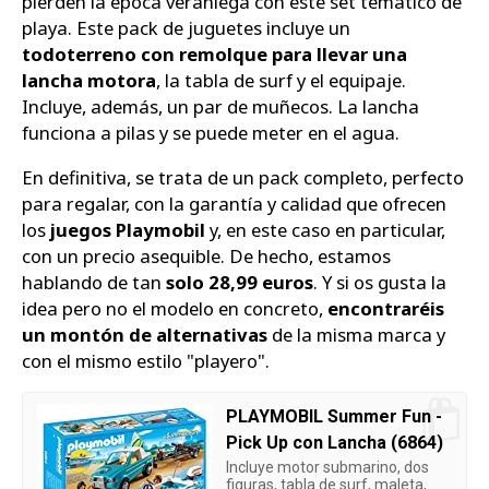
pierden la época veraniega con este set temático de
playa. Este pack de juguetes incluye un
todoterreno con remolque para llevar una
lancha motora
, la tabla de surf y el equipaje.
Incluye, además, un par de muñecos. La lancha
funciona a pilas y se puede meter en el agua.
En definitiva, se trata de un pack completo, perfecto
para regalar, con la garantía y calidad que ofrecen
los
juegos Playmobil
y, en este caso en particular,
con un precio asequible. De hecho, estamos
hablando de tan
solo 28,99 euros
. Y si os gusta la
idea pero no el modelo en concreto,
encontraréis
un montón de alternativas
de la misma marca y
con el mismo estilo "playero".
PLAYMOBIL Summer Fun -
Pick Up con Lancha (6864)
Incluye motor submarino, dos
figuras, tabla de surf, maleta,