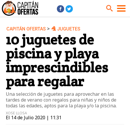
>
CAPITÁN OFERTAS
JUGUETES
Audio y Música
Cámaras
10 juguetes de
Cine y Series
Coches
piscina y playa
Deportes
Financiero
Hogar
Hoteles
imprescindibles
Jardín
Juguetes
para regalar
Libros
Moda él
Moda ella
Motos
Una selección de juguetes para aprovechar en las
tardes de verano con regalos para niñas y niños de
Móviles
Niños
todas las edades, aptos para la playa y/o la piscina.
Ordenadores
Tablets
XOSE LLOSA
El 14 de Julio 2020 | 11:31
Tecnología
TV
Videojuegos
Vuelos