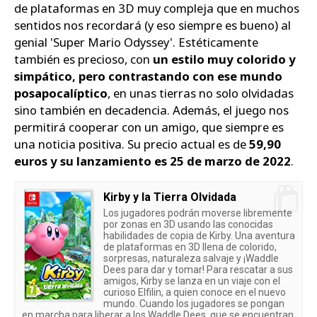
de plataformas en 3D muy compleja que en muchos
sentidos nos recordará (y eso siempre es bueno) al
genial 'Super Mario Odyssey'. Estéticamente
también es precioso, con
un estilo muy colorido y
simpático, pero contrastando con ese mundo
posapocalíptico
, en unas tierras no solo olvidadas
sino también en decadencia. Además, el juego nos
permitirá cooperar con un amigo, que siempre es
una noticia positiva. Su precio actual es de
59,90
euros y su lanzamiento es 25 de marzo de 2022
.
Kirby y la Tierra Olvidada
Los jugadores podrán moverse libremente
por zonas en 3D usando las conocidas
habilidades de copia de Kirby. Una aventura
de plataformas en 3D llena de colorido,
sorpresas, naturaleza salvaje y ¡Waddle
Dees para dar y tomar! Para rescatar a sus
amigos, Kirby se lanza en un viaje con el
curioso Elfilin, a quien conoce en el nuevo
mundo. Cuando los jugadores se pongan
en marcha para liberar a los Waddle Dees, que se encuentran