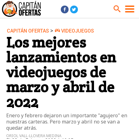
>
CAPITÁN OFERTAS
VIDEOJUEGOS
Audio y Música
Cámaras
Los mejores
Cine y Series
Coches
lanzamientos en
Deportes
Financiero
Hogar
Hoteles
videojuegos de
Jardín
Juguetes
marzo y abril de
Libros
Moda él
2022
Moda ella
Motos
Móviles
Niños
Enero y febrero dejaron un importante "agujero" en
Ordenadores
Tablets
nuestras carteras. Pero marzo y abril no se van a
quedar atrás.
Tecnología
TV
ORIOL VALL-LLOVERA MEDINA
Videojuegos
Vuelos