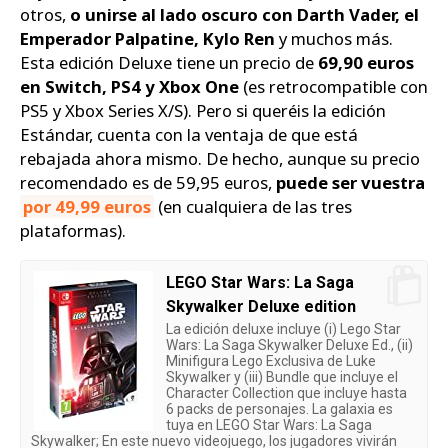
otros,
o unirse al lado oscuro con Darth Vader, el
Emperador Palpatine, Kylo Ren
y muchos más.
Esta edición Deluxe tiene un precio de
69,90 euros
en Switch, PS4 y Xbox One
(es retrocompatible con
PS5 y Xbox Series X/S). Pero si queréis la edición
Estándar, cuenta con la ventaja de que está
rebajada ahora mismo. De hecho, aunque su precio
recomendado es de 59,95 euros,
puede ser vuestra
por 49,99 euros
(en cualquiera de las tres
plataformas).
LEGO Star Wars: La Saga
Skywalker Deluxe edition
La edición deluxe incluye (i) Lego Star
Wars: La Saga Skywalker Deluxe Ed., (ii)
Minifigura Lego Exclusiva de Luke
Skywalker y (iii) Bundle que incluye el
Character Collection que incluye hasta
6 packs de personajes. La galaxia es
tuya en LEGO Star Wars: La Saga
Skywalker; En este nuevo videojuego, los jugadores vivirán