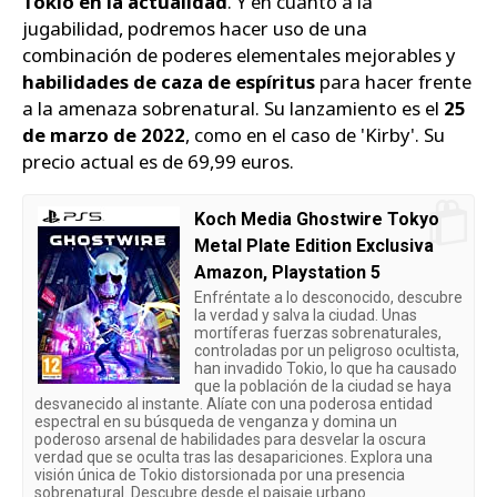
Tokio en la actualidad
. Y en cuanto a la
jugabilidad, podremos hacer uso de una
combinación de poderes elementales mejorables y
habilidades de caza de espíritus
para hacer frente
a la amenaza sobrenatural. Su lanzamiento es el
25
de marzo de 2022
, como en el caso de 'Kirby'. Su
precio actual es de 69,99 euros.
Koch Media Ghostwire Tokyo
Metal Plate Edition Exclusiva
Amazon, Playstation 5
Enfréntate a lo desconocido, descubre
la verdad y salva la ciudad. Unas
mortíferas fuerzas sobrenaturales,
controladas por un peligroso ocultista,
han invadido Tokio, lo que ha causado
que la población de la ciudad se haya
desvanecido al instante. Alíate con una poderosa entidad
espectral en su búsqueda de venganza y domina un
poderoso arsenal de habilidades para desvelar la oscura
verdad que se oculta tras las desapariciones. Explora una
visión única de Tokio distorsionada por una presencia
sobrenatural. Descubre desde el paisaje urbano