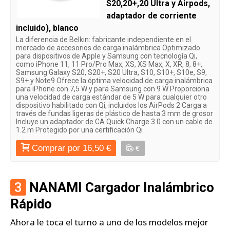
S20,20+,20 Ultra y Airpods,
adaptador de corriente
incluido), blanco
La diferencia de Belkin: fabricante independiente en el
mercado de accesorios de carga inalámbrica Optimizado
para dispositivos de Apple y Samsung con tecnología Qi,
como iPhone 11, 11 Pro/Pro Max, XS, XS Max, X, XR, 8, 8+,
Samsung Galaxy S20, S20+, S20 Ultra, S10, S10+, S10e, S9,
S9+ y Note9 Ofrece la óptima velocidad de carga inalámbrica
para iPhone con 7,5 W y para Samsung con 9 W Proporciona
una velocidad de carga estándar de 5 W para cualquier otro
dispositivo habilitado con Qi, incluidos los AirPods 2 Carga a
través de fundas ligeras de plástico de hasta 3 mm de grosor
Incluye un adaptador de CA Quick Charge 3.0 con un cable de
1.2 m Protegido por una certificación Qi
Comprar por 16,50 €
€
3
NANAMI Cargador Inalámbrico
Rápido
Ahora le toca el turno a uno de los modelos mejor