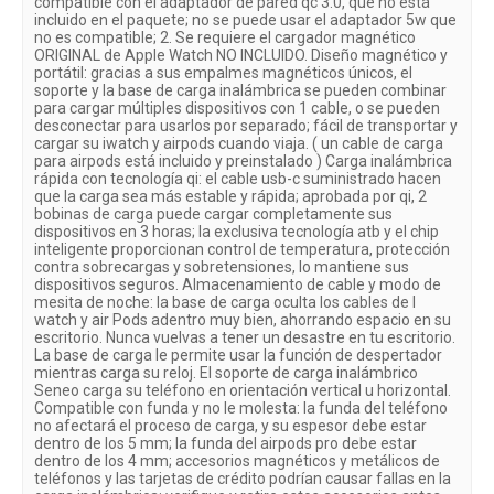
compatible con el adaptador de pared qc 3.0, que no está
incluido en el paquete; no se puede usar el adaptador 5w que
no es compatible; 2. Se requiere el cargador magnético
ORIGINAL de Apple Watch NO INCLUIDO. Diseño magnético y
portátil: gracias a sus empalmes magnéticos únicos, el
soporte y la base de carga inalámbrica se pueden combinar
para cargar múltiples dispositivos con 1 cable, o se pueden
desconectar para usarlos por separado; fácil de transportar y
cargar su iwatch y airpods cuando viaja. ( un cable de carga
para airpods está incluido y preinstalado ) Carga inalámbrica
rápida con tecnología qi: el cable usb-c suministrado hacen
que la carga sea más estable y rápida; aprobada por qi, 2
bobinas de carga puede cargar completamente sus
dispositivos en 3 horas; la exclusiva tecnología atb y el chip
inteligente proporcionan control de temperatura, protección
contra sobrecargas y sobretensiones, lo mantiene sus
dispositivos seguros. Almacenamiento de cable y modo de
mesita de noche: la base de carga oculta los cables de I
watch y air Pods adentro muy bien, ahorrando espacio en su
escritorio. Nunca vuelvas a tener un desastre en tu escritorio.
La base de carga le permite usar la función de despertador
mientras carga su reloj. El soporte de carga inalámbrico
Seneo carga su teléfono en orientación vertical u horizontal.
Compatible con funda y no le molesta: la funda del teléfono
no afectará el proceso de carga, y su espesor debe estar
dentro de los 5 mm; la funda del airpods pro debe estar
dentro de los 4 mm; accesorios magnéticos y metálicos de
teléfonos y las tarjetas de crédito podrían causar fallas en la