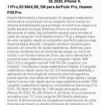
SE 2020, iPhone 9,
11Pro,XS MAX,XR, 5W para AirPods Pro, Huawei
P30 Pro
Diseño Minimalista y Humanizado: El cargador inalambrico
universal se ve premium en su conjunto con el cuerpo es
silicona antideslizante para proteger el movil ni se caiga ni se
arañe durante la carga. Ademas,ofrece un estría para
almacenar el cable, hay suficiente espacio para enrollar el
cable de carga de 1m.El diseño liviano (70 g) y delgado hace
de este cargador rápido el compañero perfecto para su viaje.
Soporta Apple Airpods: Cargador wireless funciona para
airpods con estuche de carga inalámbrica. Ademas, para
mejores rendimientos se recomienda cargar su móvil sin
funda o con funda menos de 3mm, así como alimentar la
presente base inalámbrica por un cargador rápido 18W
QC2./3.0 o cargador normal 10W 5V/2A o superior. (no
incluido). Tres Modos Carga inalámbricos Rápido: El cargador
inalámbrico rápido viene con QC 3.0 tecnología habilitada, y
aplicación de tecnología de inducción electromagnética,
puede aportar una salida de hasta 10W carga rápida y cargar
hasta 2 veces más rápido que la caga inalámbrica están.10W
cargador inalámbrica rápida es compatible los Samsung S10,
S10+, S9, Note 9. Mode de 7.5W carga ultrarapido para
iPhone SE 2020, XS, XR, iPhone 9, etc.Nota: Si su si stema se
actualiza a ios 13.1,solo carga de 5W. Diseño ideal para
Dormir: A diferencia de los cargadores inalámbricos de otras
marcas que tienen un diseño luminoso de indicadores LED,