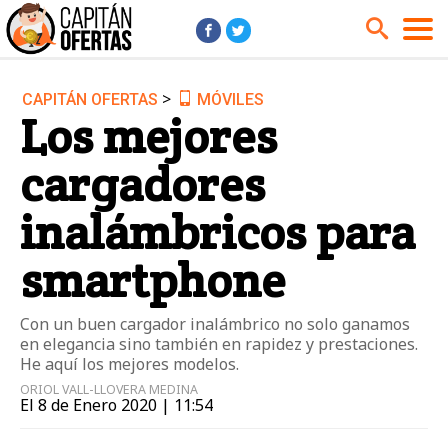
>
CAPITÁN OFERTAS
MÓVILES
Audio y Música
Cámaras
Los mejores
Cine y Series
Coches
cargadores
Deportes
Financiero
Hogar
Hoteles
inalámbricos para
Jardín
Juguetes
smartphone
Libros
Moda él
Moda ella
Motos
Con un buen cargador inalámbrico no solo ganamos
en elegancia sino también en rapidez y prestaciones.
Móviles
Niños
He aquí los mejores modelos.
Ordenadores
Tablets
ORIOL VALL-LLOVERA MEDINA
El 8 de Enero 2020 | 11:54
Tecnología
TV
Videojuegos
Vuelos