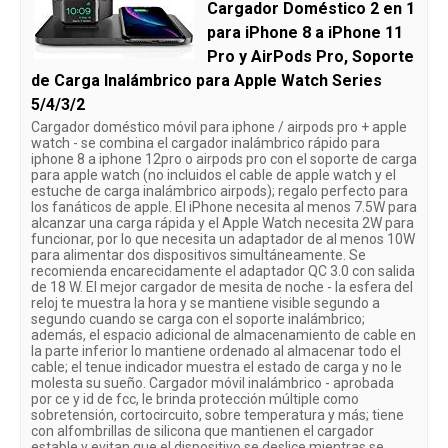
Cargador Doméstico 2 en 1
para iPhone 8 a iPhone 11
Pro y AirPods Pro, Soporte
de Carga Inalámbrico para Apple Watch Series
5/4/3/2
Cargador doméstico móvil para iphone / airpods pro + apple
watch - se combina el cargador inalámbrico rápido para
iphone 8 a iphone 12pro o airpods pro con el soporte de carga
para apple watch (no incluidos el cable de apple watch y el
estuche de carga inalámbrico airpods); regalo perfecto para
los fanáticos de apple. El iPhone necesita al menos 7.5W para
alcanzar una carga rápida y el Apple Watch necesita 2W para
funcionar, por lo que necesita un adaptador de al menos 10W
para alimentar dos dispositivos simultáneamente. Se
recomienda encarecidamente el adaptador QC 3.0 con salida
de 18 W. El mejor cargador de mesita de noche - la esfera del
reloj te muestra la hora y se mantiene visible segundo a
segundo cuando se carga con el soporte inalámbrico;
además, el espacio adicional de almacenamiento de cable en
la parte inferior lo mantiene ordenado al almacenar todo el
cable; el tenue indicador muestra el estado de carga y no le
molesta su sueño. Cargador móvil inalámbrico - aprobada
por ce y id de fcc, le brinda protección múltiple como
sobretensión, cortocircuito, sobre temperatura y más; tiene
con alfombrillas de silicona que mantienen el cargador
estable y evitan que el dispositivo se deslice mientras se