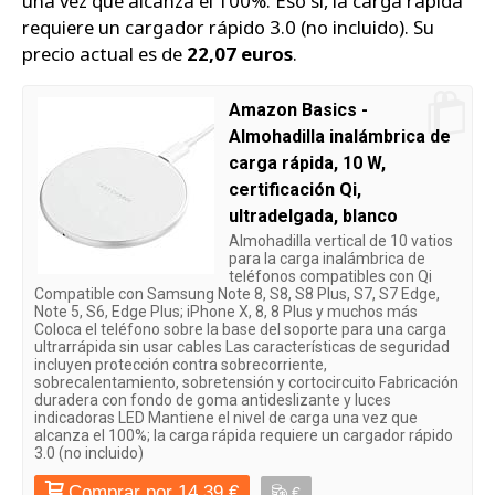
una vez que alcanza el 100%. Eso sí, la carga rápida
requiere un cargador rápido 3.0 (no incluido). Su
precio actual es de
22,07 euros
.
Amazon Basics -
Almohadilla inalámbrica de
carga rápida, 10 W,
certificación Qi,
ultradelgada, blanco
Almohadilla vertical de 10 vatios
para la carga inalámbrica de
teléfonos compatibles con Qi
Compatible con Samsung Note 8, S8, S8 Plus, S7, S7 Edge,
Note 5, S6, Edge Plus; iPhone X, 8, 8 Plus y muchos más
Coloca el teléfono sobre la base del soporte para una carga
ultrarrápida sin usar cables Las características de seguridad
incluyen protección contra sobrecorriente,
sobrecalentamiento, sobretensión y cortocircuito Fabricación
duradera con fondo de goma antideslizante y luces
indicadoras LED Mantiene el nivel de carga una vez que
alcanza el 100%; la carga rápida requiere un cargador rápido
3.0 (no incluido)
Comprar por 14,39 €
€