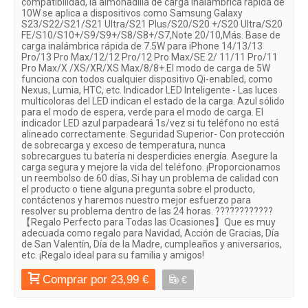
compatibilidad, la almohadilla de carga inalámbrica rápida de
10W se aplica a dispositivos como Samsung Galaxy
S23/S22/S21/S21 Ultra/S21 Plus/S20/S20 +/S20 Ultra/S20
FE/S10/S10+/S9/S9+/S8/S8+/S7,Note 20/10,Más. Base de
carga inalámbrica rápida de 7.5W para iPhone 14/13/13
Pro/13 Pro Max/12/12 Pro/12 Pro Max/SE 2/ 11/11 Pro/11
Pro Max/X /XS/XR/XS Max/8/8+.El modo de carga de 5W
funciona con todos cualquier dispositivo Qi-enabled, como
Nexus, Lumia, HTC, etc. Indicador LED Inteligente - Las luces
multicoloras del LED indican el estado de la carga. Azul sólido
para el modo de espera, verde para el modo de carga. El
indicador LED azul parpadeará 1s/vez si tu teléfono no está
alineado correctamente. Seguridad Superior- Con protección
de sobrecarga y exceso de temperatura, nunca
sobrecargues tu batería ni desperdicies energía. Asegure la
carga segura y mejore la vida del teléfono. ¡Proporcionamos
un reembolso de 60 días, Si hay un problema de calidad con
el producto o tiene alguna pregunta sobre el producto,
contáctenos y haremos nuestro mejor esfuerzo para
resolver su problema dentro de las 24 horas. ????????????
【Regalo Perfecto para Todas las Ocasiones】Que es muy
adecuada como regalo para Navidad, Acción de Gracias, Día
de San Valentín, Día de la Madre, cumpleaños y aniversarios,
etc. ¡Regalo ideal para su familia y amigos!
Comprar por 23,99 €
€