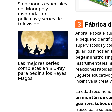
9 ediciones especiales
del Monopoly
inspiradas en
películas y series de
televisión
3
Fábrica 
Ahora le toca el t
el pequeño científ
superviscosos y co
guiar los niños en
pegamonstro singu
Las mejores series
instrumentales i
completas en Blu-ray
reacciones rápidas
para pedir a los Reyes
juguete educativo 
Magos
incentiva la creati
La edad recomenda
un montón de cont
guantes, tubos d
frasco para solució