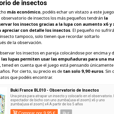
rio de insectos
ucho
más económico
, podéis echar un vistazo a este jueg
l observatorio de insectos los más pequeños tendrán
la
servar los insectos gracias a la lupa con aumento x6 y 
 apreciar con detalle los insectos
. El pequeño no sufrir
 insecto tampoco, solo tienen que recordar soltarlo
és de la observación.
servar los insectos en pareja colocándose por encima y 
, las lupas permiten usar las empuñaduras para una m
sí, tened en cuenta que el juego está pensando únicamente
 años. Por cierto, su precio es de
tan solo 9,90 euros
. Sin
atos que podéis encontrar.
Buki France BL010 - Observatorio de Insectos
Una pinza para atrapar un insecto y colocarlo en el observatorio. 
espectador de bicho con uno zumba(usa el zoom) x6 y uno
zumba(usa el zoom) x4 A partir de los 5 años
Comprar por 9,95 €
€