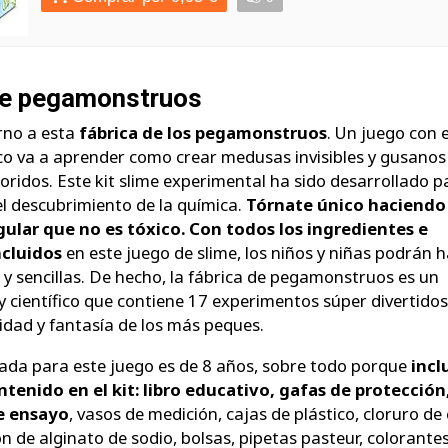
de pegamonstruos
urno a esta
fábrica de los pegamonstruos
. Un juego con e
ico va a aprender como crear medusas invisibles y gusanos
loridos. Este kit slime experimental ha sido desarrollado p
 el descubrimiento de la química.
Tórnate único haciendo
lar que no es tóxico. Con todos los ingredientes e
ncluidos
en este juego de slime, los niños y niñas podrán 
 y sencillas. De hecho, la fábrica de pegamonstruos es un
y científico que contiene 17 experimentos súper divertidos
vidad y fantasía de los más peques.
da para este juego es de 8 años, sobre todo porque
incl
enido en el kit: libro educativo, gafas de protección
e ensayo
, vasos de medición, cajas de plástico, cloruro de 
n de alginato de sodio, bolsas, pipetas pasteur, colorantes