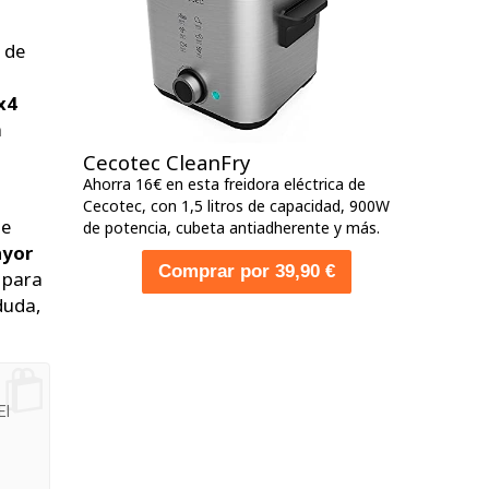
o de
x4
á
Cecotec CleanFry
Ahorra 16€ en esta freidora eléctrica de
Cecotec, con 1,5 litros de capacidad, 900W
de
de potencia, cubeta antiadherente y más.
ayor
Comprar por 39,90 €
 para
 duda,
El