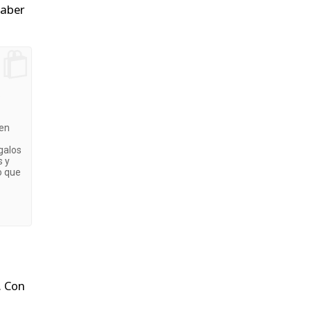
saber
s
 en
galos
s y
o que
. Con