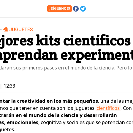
¡SÍGUENOS!
>
JUGUETES
Cámaras
Cine y Series
jores kits científicos
Financiero
Hogar
 aprendan experimen
Juguetes
Libros
Motos
Móviles
arán sus primeros pasos en el mundo de la ciencia. Pero l
Tablets
Tecnología
Vuelos
Zapatos
| 12:33
tar la creatividad en los más pequeños
, una de las me
mos que tener en cuenta son los juguetes
científicos
. Con
trarán en el mundo de la ciencia y desarrollarán
cas, emocionales
, cognitiva y sociales que se potencian co
uetes. .