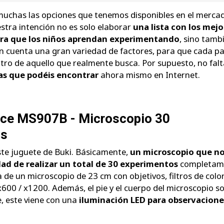
muchas las opciones que tenemos disponibles en el merca
tra intención no es solo elaborar
una lista con los mejo
para que los niños aprendan experimentando
, sino tamb
n cuenta una gran variedad de factores, para que cada p
ro de aquello que realmente busca. Por supuesto, no fal
as que podéis encontrar
ahora mismo en Internet.
nce MS907B - Microscopio 30
os
e juguete de Buki. Básicamente,
un microscopio que n
idad de realizar un total de 30 experimentos
completam
a de un microscopio de 23 cm con objetivos, filtros de color
600 / x1200. Además, el pie y el cuerpo del microscopio s
e, este viene con una
iluminación LED para observacione