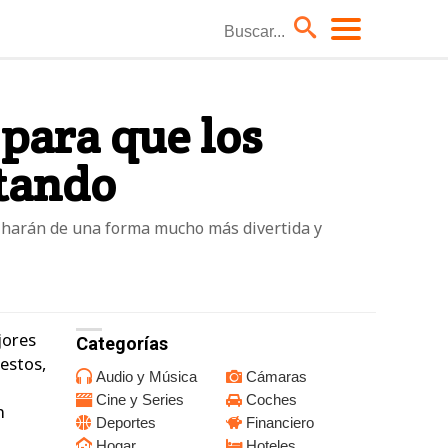
Coches
 para que los
Hoteles
tando
Moda él
Niños
o harán de una forma mucho más divertida y
TV
jores
Categorías
 estos,
Audio y Música
Cámaras
Cine y Series
Coches
n
Deportes
Financiero
Hogar
Hoteles