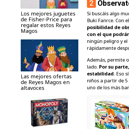
2
Observato
Los mejores juguetes
Si buscáis algo m
de Fisher-Price para
Buki Fanrce. Con e
regalar estos Reyes
posibilidad de ob
Magos
con el que podrán
ningún peligro y el
rápidamente despu
Además, permite ob
lado.
Por su parte
estabilidad
. Eso 
Las mejores ofertas
niños a partir de 5
de Reyes Magos en
uno de los más bar
altavoces