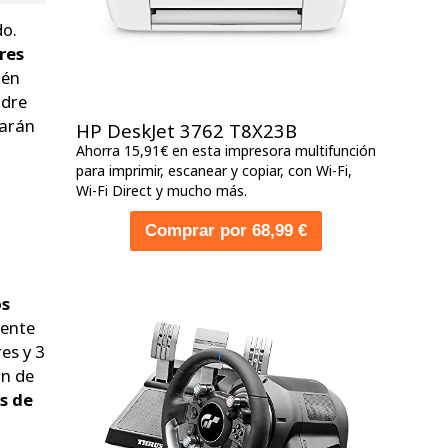
do.
res
ién
adre
tarán
HP DeskJet 3762 T8X23B
Ahorra 15,91€ en esta impresora multifunción
para imprimir, escanear y copiar, con Wi-Fi,
Wi-Fi Direct y mucho más.
Comprar por 68,99 €
os
ente
es y 3
on de
s de