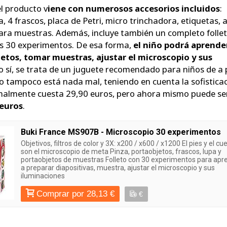
el producto v
iene con numerosos accesorios incluidos
:
, 4 frascos, placa de Petri, micro trinchadora, etiquetas, 
ara muestras. Además, incluye también un completo folle
los 30 experimentos. De esa forma,
el niño podrá aprende
etos, tomar muestras, ajustar el microscopio y sus
so sí, se trata de un juguete recomendado para niños de a 
io tampoco está nada mal, teniendo en cuenta la sofistica
malmente cuesta 29,90 euros, pero ahora mismo puede se
 euros
.
Buki France MS907B - Microscopio 30 experimentos
Objetivos, filtros de color y 3X: x200 / x600 / x1200 El pies y el cu
son el microscopio de meta Pinza, portaobjetos, frascos, lupa y
portaobjetos de muestras Folleto con 30 experimentos para apr
a preparar diapositivas, muestra, ajustar el microscopio y sus
iluminaciones
Comprar por 28,13 €
€