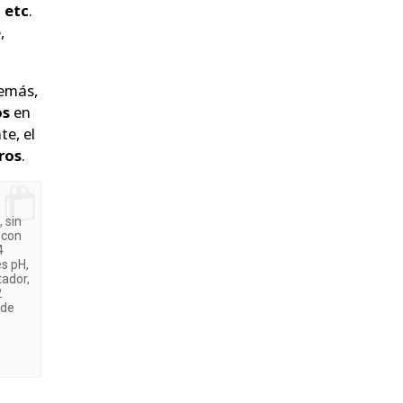
 etc
.
,
demás,
os
en
te, el
ros
.
 sin
 con
4
es pH,
tador,
2
 de