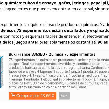
 químico: tubos de ensayo, gafas, jeringas, papel pH,
s ingredientes que puedes encontrar en casa: sal, vinagre
experimentos requiere el uso de productos químicos. Y a
 de esos 75 experimentos están detallados y explicad
es con fotos y esquemas fáciles de entender. Y, efectivamen
ea de los juegos anteriores: solamente os costará
19,90 eu
Buki France 8363EU - Química 75 experimentos
75 experimentos de química sin productos químicos y por lo tanto,
peligro - Realizar experimentos divertidos y científicos solamente
productos habituales como la sal, el vinagre, la harina Contenido: 
tubos de ensayo y 4 tapones,1 soporte,1 pinza,1 pipeta, 20 papel
1 escala de pH, 1 vasito, 1 vaso grande, 1 cuchara medidora, 1 agi
1 jeringa, 1 embudo, 1 globo, gafas protectoras, 1 bobina, 1 lupa, 
placas de Petri, 30 g de bicarbonato, 10 cables de burbujas, Papel
filtro Folleto ilustrado en color A partir de los 8 anos
Comprar por 23,66 €
€