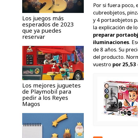
Por si fuera poco, 
cubreobjetos, pinza
Los juegos más
y 4 portaobjetos p
esperados de 2023
la explicación de 
que ya puedes
preparar portaobj
reservar
iluminaciones
. E
de 8 años. Su prec
del producto. Nor
vuestro
por 25,53
Los mejores juguetes
de Playmobil para
pedir a los Reyes
Magos