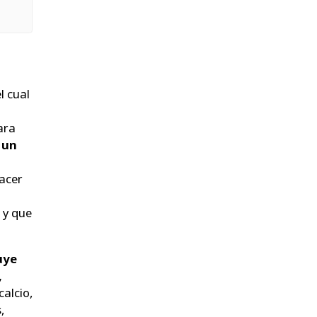
l cual
ara
 un
hacer
 y que
uye
,
calcio,
,