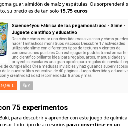
 goma guar, almidón de maíz y espátulas. Os sorprenderá 
to, su precio es de tan solo
15,75 euros
.
Science4you Fábrica de los pegamonstruos - Slime -
Juguete científico y educativo
Descubre cómo crear una divertida masa viscosa y cómo puede
hacer fantásticos monstruos viscosos Descubre 17 actividades
utilizando slime con diferentes tipos de texturas y cientos de
combinaciones posibles Con este juguete podrás transformarte
uno científico brillante Ideal para regalos, artes, manualidades y
proyectos escolares una gran opción para regalos de navidad, re
os de cumpleaños Crea medusas invisibles y haz gusanos superviscoso
a de lo nuestro libro educativo de 40 páginas Juego divertido y educativ
ación y creatividad Edad recomendada: 8 años y más
19,99 €
€
con 75 experimentos
uki, para descubrir y aprender con este juego de química
án usar todo tipo de accesorios
para convertirse en un