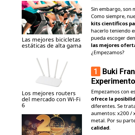
Sin embargo, son 
Como siempre, nues
kits científicos 
hacerlo teniendo e
pueda escoger dent
Las mejores bicicletas
estáticas de alta gama
las mejores ofert
¿Empezamos?
1
Buki Fra
Experiment
Empezamos con est
Los mejores routers
del mercado con Wi-Fi
ofrece la posibil
6
diferentes. Se trat
aumentos: x200 / x
metal. Por su part
calidad
.