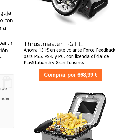
aguja
to con
r a
partir
Thrustmaster T-GT II
ción
Ahorra 131€ en este volante Force Feedback
para PS5, PS4, y PC, con licencia oficial de
r
PlayStation 5 y Gran Turismo.
Comprar por 668,99 €
erpo
ender