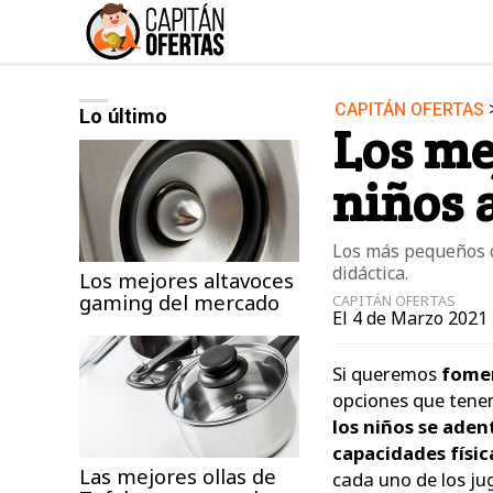
CAPITÁN OFERTAS
Lo último
Audio y Música
Los me
Deportes
niños
Jardín
Moda ella
Los más pequeños d
Ordenadores
didáctica.
Los mejores altavoces
gaming del mercado
Videojuegos
CAPITÁN OFERTAS
El 4 de Marzo 2021 
Si queremos
fomen
opciones que tene
los niños se aden
capacidades físi
Las mejores ollas de
cada uno de los jug