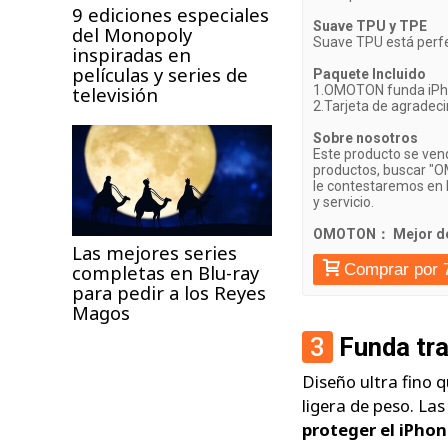
9 ediciones especiales
Suave TPU y TPE
del Monopoly
Suave TPU está perfe
inspiradas en
películas y series de
Paquete Incluido
televisión
1.OMOTON funda iPh
2.Tarjeta de agradec
Sobre nosotros
Este producto se ven
productos, buscar "O
le contestaremos en 
y servicio.
OMOTON： Mejor de 
Las mejores series
completas en Blu-ray
Comprar por 
para pedir a los Reyes
Magos
3
Funda tr
Diseño ultra fino q
ligera de peso. La
proteger el iPho