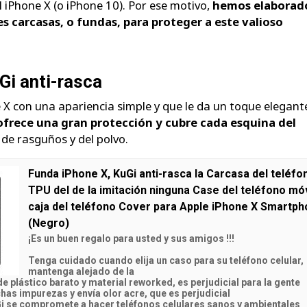
l iPhone X (o iPhone 10). Por ese motivo,
hemos elaborad
es carcasas, o fundas, para proteger a este valioso
i anti-rasca
X con una apariencia simple y que le da un toque elegante
ofrece una gran protección y cubre cada esquina del
 de rasguños y del polvo.
Funda iPhone X, KuGi anti-rasca la Carcasa del teléfo
TPU del de la imitación ninguna Case del teléfono móv
caja del teléfono Cover para Apple iPhone X Smartph
(Negro)
¡Es un buen regalo para usted y sus amigos !!!
Tenga cuidado cuando elija un caso para su teléfono celular,
mantenga alejado de la
 plástico barato y material reworked, es perjudicial para la gente
as impurezas y envía olor acre, que es perjudicial
Gi se compromete a hacer teléfonos celulares sanos y ambientales