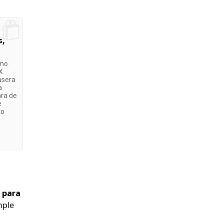
s,
ono.
X.
asera
a
ara de
e
to
 para
mple