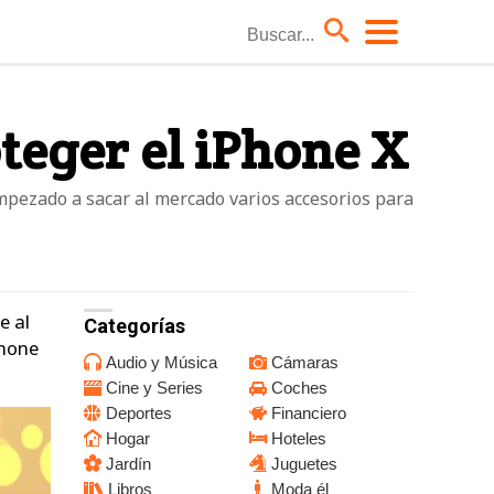
Coches
teger el iPhone X
Hoteles
Moda él
empezado a sacar al mercado varios accesorios para
Niños
TV
e al
Categorías
Phone
Audio y Música
Cámaras
Cine y Series
Coches
Deportes
Financiero
Hogar
Hoteles
Jardín
Juguetes
Libros
Moda él