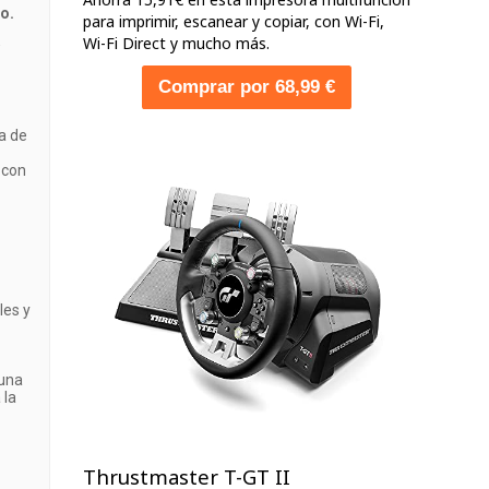
o.
para imprimir, escanear y copiar, con Wi-Fi,
Wi-Fi Direct y mucho más.
Comprar por 68,99 €
a de
 con
les y
 una
 la
Thrustmaster T-GT II