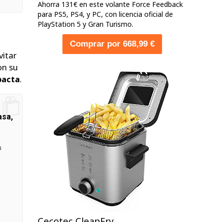
Ahorra 131€ en este volante Force Feedback
para PS5, PS4, y PC, con licencia oficial de
PlayStation 5 y Gran Turismo.
Comprar por 668,99 €
vitar
on su
pacta
.
asa,
a
Cecotec CleanFry