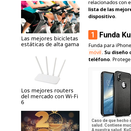
relacionados con e
lista de las mejor
dispositivo
.
1
Funda KuG
Las mejores bicicletas
estáticas de alta gama
Funda para iPhone 
móvil
.
Su diseño 
teléfono
. Protege
Los mejores routers
del mercado con Wi-Fi
6
Caso de que hecho de
salud. Contiene much
A nuestra salud. Ku