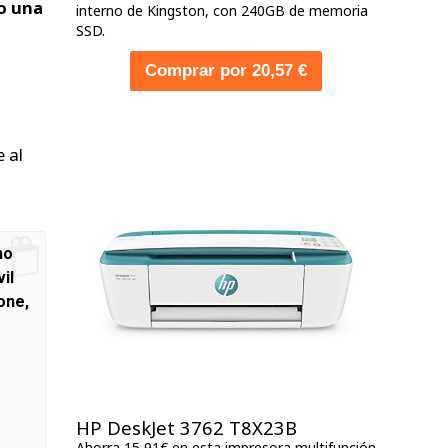
o una
interno de Kingston, con 240GB de memoria
SSD.
Comprar por 20,57 €
 al
no
il
one,
HP DeskJet 3762 T8X23B
Ahorra 15,91€ en esta impresora multifunción