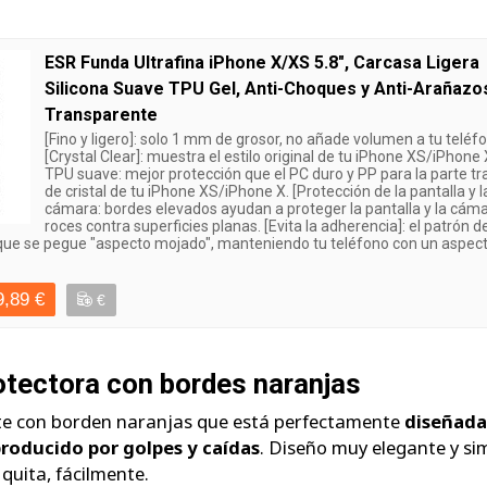
ESR Funda Ultrafina iPhone X/XS 5.8", Carcasa Ligera
Silicona Suave TPU Gel, Anti-Choques y Anti-Arañazo
Transparente
[Fino y ligero]: solo 1 mm de grosor, no añade volumen a tu teléf
[Crystal Clear]: muestra el estilo original de tu iPhone XS/iPhone 
TPU suave: mejor protección que el PC duro y PP para la parte tr
de cristal de tu iPhone XS/iPhone X. [Protección de la pantalla y l
cámara: bordes elevados ayudan a proteger la pantalla y la cám
roces contra superficies planas. [Evita la adherencia]: el patrón d
que se pegue "aspecto mojado", manteniendo tu teléfono con un aspec
9,89 €
€
tectora con bordes naranjas
e con borden naranjas que está perfectamente
diseñada
producido por golpes y caídas
. Diseño muy elegante y si
 quita, fácilmente.