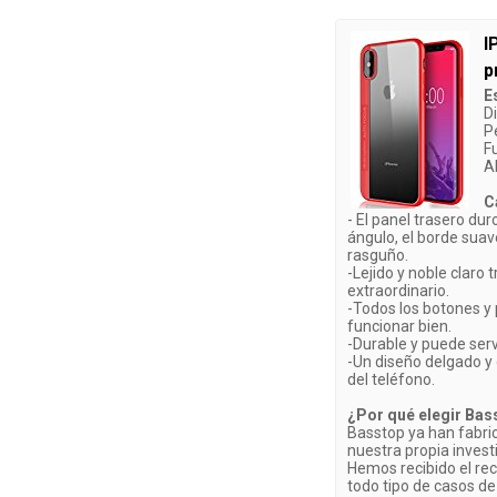
I
p
E
D
P
F
A
C
- El panel trasero du
ángulo, el borde suav
rasguño.
-Lejido y noble claro
extraordinario.
-Todos los botones y
funcionar bien.
-Durable y puede serv
-Un diseño delgado y
del teléfono.
¿Por qué elegir Bas
Basstop ya han fabri
nuestra propia invest
Hemos recibido el re
todo tipo de casos de 