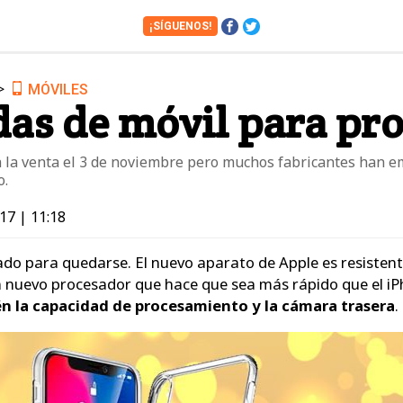
¡SÍGUENOS!
>
MÓVILES
Cámaras
Cine y Series
das de móvil para pro
Financiero
Hogar
Juguetes
Libros
 a la venta el 3 de noviembre pero muchos fabricantes han 
o.
Motos
Móviles
17 | 11:18
Tablets
Tecnología
Vuelos
Zapatos
gado para quedarse. El nuevo aparato de Apple es resistent
n nuevo procesador que hace que sea más rápido que el i
n la capacidad de procesamiento y la cámara trasera
.