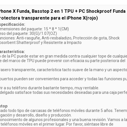
Phone X Funda, Basstop 2 en 1 TPU + PC Shockproof Funda
rotectora transparente para el iPhone X(rojo)
specificación:
imensiones del paquete: 15 * 8 * 1(CM)
eso del paquete: 30(G)/1.07(OZ)
unciones: Anti-rasguñe, Anti-resbaladizo, Protección de gota, Shock
bsorbent Shatterproof y Resistente a Impacto
aracterística:
ro de la PC puede estar en gran medida contra cualquier tope de cualqui
e del marco de TPU puede prevenir con eficacia su parte posteriora del
 trasero transparente, característica tacto suave de la mano y un aspect
 puertos pueden ser convenientes para acceder y todas las funciones 
ir a su teléfono durante bastante tiempo, muy rentable.
 delgado satisface todas sus necesidades deseadas para una caja perf
stop
cado todo tipo de carcasas de teléfonos móviles durante 5 años. Tene
igación y desarrollo, diseño y producción.
conocimiento de algunos profesionales y una buena revisión. Vamos a l
teléfonos móviles en el primer lugar. Por favor, siéntase libre de