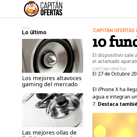
CAPITÁN OFERTAS
Lo último
Audio y Música
10 fun
Deportes
Jardín
El dispositivo sale
el aclamado aparat
Moda ella
CAPITÁN OFERTAS
El 27 de Octubre 20
Ordenadores
Los mejores altavoces
gaming del mercado
Videojuegos
El iPhone X ha lle
agua e integran u
7.
Destaca tambié
Las mejores ollas de