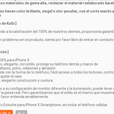
mos materiales de gama alta, rechazar el material reelaborado barat
o tienen color brillante, ninguÌ n olor peculiar, con el corte exacto y
n
a de KuGi:]
o a la satisfacción del 100% de nuestros clientes, proporciona garantí
er problema con el producto, sienta por favor libre de entrar en contacto
ión:]
100% para iPhone X
o, elegante, con estilo, protege su teléfono detrás y marco de
añazos, polvo, colisiones y abrasión
e con la forma de tu teléfono, Fácil acceso a todos los botones, contro
 quitar el caso
ro, elegante construcción y costura
o a su configuración de monitor diferente y la iluminación, puede tener
e la pieza real. Pero garantizamos que el estilo es el mismo que muestra
r favor entienda amablemente
x Estuche para iPhone X Smartphone, sin incluir el teléfono cellular.
3,95 €