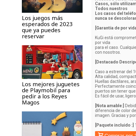
Casos, sólo utiliza
Todos nuestros
Los casos del teléfon
Los juegos más
nunca se descolora
esperados de 2023
[Garantía de por vid
que ya puedes
reservar
KuGi está comprometid
por vida
para el caso. Cualqui
con nosotros.
[Destacado Descripc
Caso a estrenar del 
Alta calidad, compact
Huellas dactilares, ar
Los mejores juguetes
Perfectamente coincid
de Playmobil para
puertos sin tener que
pedir a los Reyes
Es fácil de usar, lige
Magos
[Nota amable:]
Debid
diferencia de color d
imagen. Gracias y po
[Paquete incluido :]
1
Comprar por 