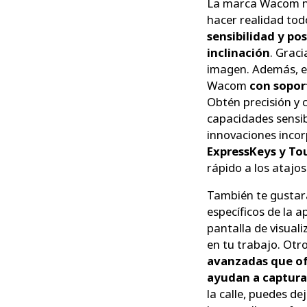
La marca Wacom nos
hacer realidad tod
sensibilidad y po
inclinación
. Graci
imagen. Además, es
Wacom
con sopor
Obtén precisión y c
capacidades sensibl
innovaciones inco
ExpressKeys y Tou
rápido a los atajos
También te gustará
específicos de la a
pantalla de visual
en tu trabajo. Ot
avanzadas que ofr
ayudan a captura
la calle, puedes dej