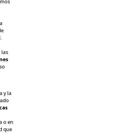
remos
na
de
l
.
 las
ones
eso
a y la
cado
cas
a o en
ad que