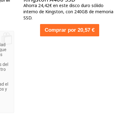
Ahorra 24,42€ en este disco duro sólido
interno de Kingston, con 240GB de memoria
SSD.
Comprar por 20,57 €
idad
 que
us
e
s del
atro
ad el
os y