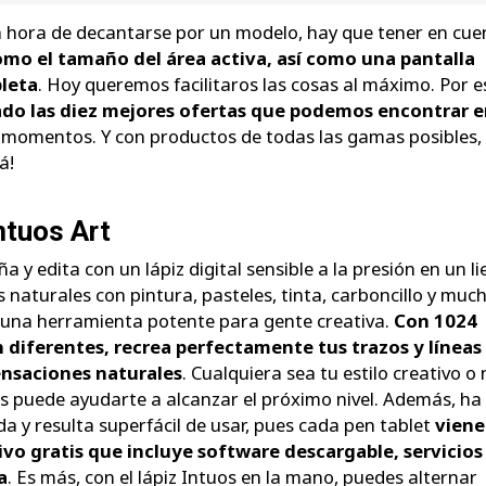
la hora de decantarse por un modelo, hay que tener en cue
omo el tamaño del área activa, así como una pantalla
bleta
. Hoy queremos facilitaros las cosas al máximo. Por e
do las diez mejores ofertas que podemos encontrar e
 momentos. Y con productos de todas las gamas posibles,
á!
tuos Art
ña y edita con un lápiz digital sensible a la presión en un l
as naturales con pintura, pasteles, tinta, carboncillo y muc
 una herramienta potente para gente creativa.
Con 1024
n diferentes, recrea perfectamente tus trazos y líneas
nsaciones naturales
. Cualquiera sea tu estilo creativo o 
os puede ayudarte a alcanzar el próximo nivel. Además, ha
a y resulta superfácil de usar, pues cada pen tablet
viene
vo gratis que incluye software descargable, servicios
a
. Es más, con el lápiz Intuos en la mano, puedes alternar