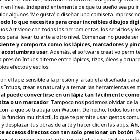
n en línea. Independientemente de que tu sueño sea pulir
lar algunos 'Me gusta' o diseñar una camiseta imprescind
todo lo que necesitas para crear increíbles dibujos digi
uos Art viene con todas las herramientas, los servicios y lo
ios para llevar tu arte a otro nivel. Comenzar no puede se
e siente y comporta como los lápices, marcadores y pin
e acostumbras usar
. Además, el software creativo permit
la presión Intuos alterne entre lápices, tizas, óleos y acuar
ios efectos y estilos.
con el lápiz sensible a la presión y la tableta diseñada para
os Intuos, crear es natural y alternar las herramientas es 
ital puede convertirse en un lápiz tan fácilmente como
 tiza o un marcador
. Tampoco nos podemos olvidar de la
d con la que se trabaja con Wacom. De hecho, todos los mo
 la función multitáctil, lo que te permite usar gestos com
 y desplazar tus obras de arte y hacer clic en las apps.
Ah,
e accesos directos con tan solo presionar un botón
. P
por ello menos importante, recordad que es fácil de confi