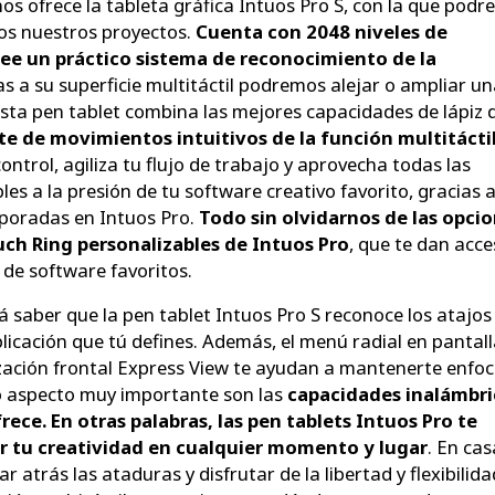
 ofrece la tableta gráfica Intuos Pro S, con la que pod
os nuestros proyectos.
Cuenta con 2048 niveles de
see un práctico sistema de reconocimiento de la
as a su superficie multitáctil podremos alejar o ampliar u
ta pen tablet combina las mejores capacidades de lápiz 
te de movimientos intuitivos de la función multitácti
ontrol, agiliza tu flujo de trabajo y aprovecha todas las
es a la presión de tu software creativo favorito, gracias a
rporadas en Intuos Pro.
Todo sin olvidarnos de las opci
ch Ring personalizables de Intuos Pro
, que te dan acc
 de software favoritos.
 saber que la pen tablet Intuos Pro S reconoce los atajos
plicación que tú defines. Además, el menú radial en pantall
ización frontal Express View te ayudan a mantenerte enfo
ro aspecto muy importante son las
capacidades inalámbri
ece. En otras palabras, las pen tablets Intuos Pro te
r tu creatividad en cualquier momento y lugar
. En cas
ar atrás las ataduras y disfrutar de la libertad y flexibilid