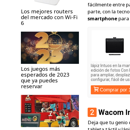
fácilmente entre pa
Los mejores routers
parte, con la tecno
del mercado con Wi-Fi
smartphone
para 
6
lápiz Intuos en la ma
Los juegos más
edición de fotos Con 
esperados de 2023
para ampliar, desplaza
que ya puedes
configurar, fácil de u
reservar
Comprar por 
2
Wacom In
Deja que tu genio c
tableta táctil y lá