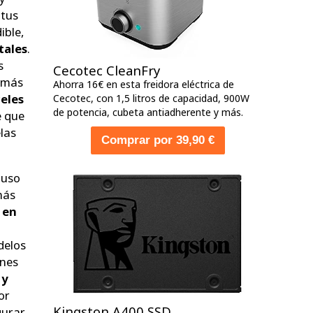
 tus
ible,
tales
.
s
Cecotec CleanFry
r más
Ahorra 16€ en esta freidora eléctrica de
celes
Cecotec, con 1,5 litros de capacidad, 900W
de potencia, cubeta antiadherente y más.
e que
elas
Comprar por 39,90 €
 uso
más
 en
delos
unes
 y
or
Kingston A400 SSD
gurar