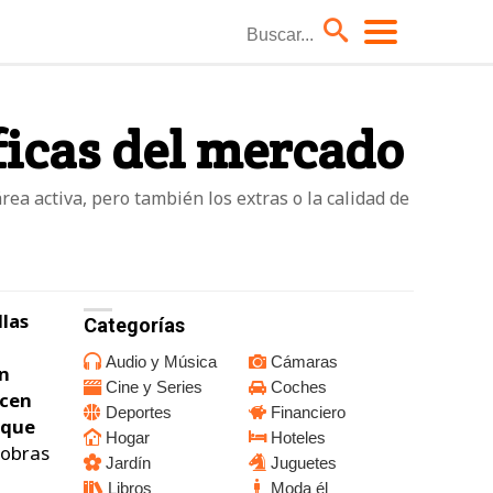
Coches
ficas del mercado
Hoteles
Moda él
rea activa, pero también los extras o la calidad de
Niños
TV
llas
Categorías
Audio y Música
Cámaras
un
Cine y Series
Coches
ucen
Deportes
Financiero
 que
Hogar
Hoteles
 obras
Jardín
Juguetes
Libros
Moda él