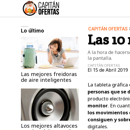
CAPITÁN OFERTAS
Lo último
Audio y Música
Las 10
Deportes
Jardín
A la hora de hacers
la pantalla.
Moda ella
CAPITÁN OFERTAS
El 15 de Abril 2019 
Ordenadores
Las mejores freidoras
de aire inteligentes
Videojuegos
La tableta gráfica
personas que se d
producto electrón
monitor
. En cuant
los movimientos d
consiguen y sobre
Los mejores altavoces
digitales.