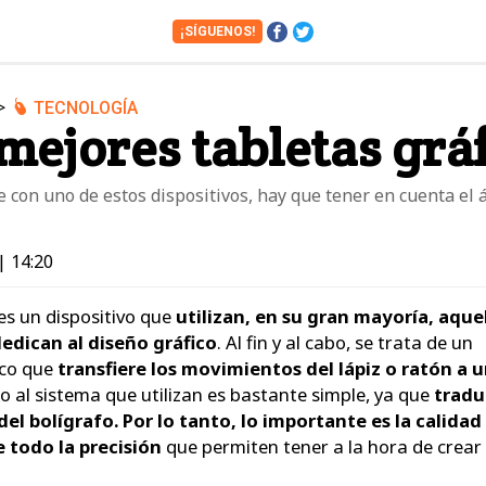
¡SÍGUENOS!
>
TECNOLOGÍA
Cámaras
Cine y Series
 mejores tabletas grá
Financiero
Hogar
Juguetes
Libros
e con uno de estos dispositivos, hay que tener en cuenta el á
Motos
Móviles
| 14:20
Tablets
Tecnología
Vuelos
Zapatos
 es un dispositivo que
utilizan, en su gran mayoría, aque
edican al diseño gráfico
. Al fin y al cabo, se trata de un
ico que
transfiere los movimientos del lápiz o ratón a 
o al sistema que utilizan es bastante simple, ya que
trad
el bolígrafo. Por lo tanto, lo importante es la calidad
 todo la precisión
que permiten tener a la hora de crear