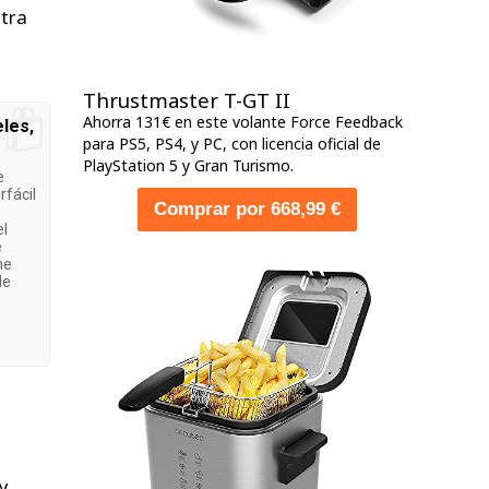
otra
Thrustmaster T-GT II
Ahorra 131€ en este volante Force Feedback
eles,
para PS5, PS4, y PC, con licencia oficial de
PlayStation 5 y Gran Turismo.
e
rfácil
Comprar por 668,99 €
e
el
e
ne
de
y