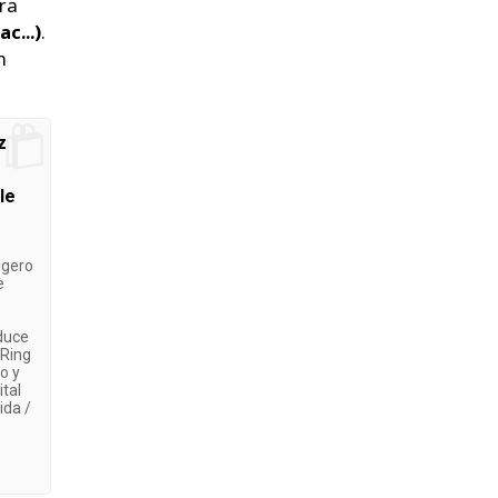
era
c...)
.
n
z
le
igero
e
duce
 Ring
o y
ital
ida /