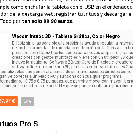
imple como enchufar la tableta con el USB en el ordenador,
ador de la descarga web, registrar tu Intuos y descargar el
. Todo por
tan solo 99,90 euros
.
Wacom Intuos 3D - Tableta Gráfica, Color Negro
El lápiz sin pilas sensible a la presión le ayuda a regular la intens
de las herramientas de modelado en función de la fuerza con la
presione con el lápiz Use los dedos para mover, ampliar o girar s
creaciones con gestos multitáctiles Viene con un útil pack 3D qu
incluye lo siguiente: Software ZBrushCore de Pixologic, creadore
software líder en modelado 3D, plantillas en línea y tutoriales Cu
rsonalizables que ponen al alcance de su mano accesos directos como
gar. Se conecta a un Mac o PC y funciona con cualquier programa
o mediano, 10,75 x 8,75 pulgadas, que permite mover con mayor libert
cabiendo en una bolsa de portátil y que se puede configurar para diestr
87,97 €
€
tuos Pro S