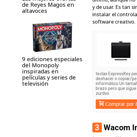
de Reyes Magos en
y de usar. Es tan s
altavoces
instalar el control
software creativo
9 ediciones especiales
del Monopoly
inspiradas en
teclas ExpressKey pe
películas y series de
deshacer o copiar/pe
televisión
informático Un tamañ
brazo pero que sigue 
zurdos
Comprar por 
3
Wacom In