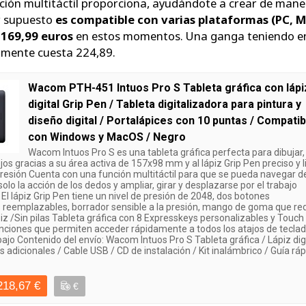
nción multitáctil proporciona, ayudándote a crear de man
or supuesto
es compatible con varias plataformas (PC, Ma
 169,99 euros
en estos momentos. Una ganga teniendo e
mente cuesta 224,89.
Wacom PTH-451 Intuos Pro S Tableta gráfica con lápi
digital Grip Pen / Tableta digitalizadora para pintura y
diseño digital / Portalápices con 10 puntas / Compatib
con Windows y MacOS / Negro
Wacom Intuos Pro S es una tableta gráfica perfecta para dibujar,
jos gracias a su área activa de 157x98 mm y al lápiz Grip Pen preciso y l
presión Cuenta con una función multitáctil para que se pueda navegar d
olo la acción de los dedos y ampliar, girar y desplazarse por el trabajo
d El lápiz Grip Pen tiene un nivel de presión de 2048, dos botones
s reemplazables, borrador sensible a la presión, mango de goma que re
ápiz /Sin pilas Tableta gráfica con 8 Expresskeys personalizables y Touch
unciones que permiten acceder rápidamente a todos los atajos de teclad
rabajo Contenido del envío: Wacom Intuos Pro S Tableta gráfica / Lápiz dig
s adicionales / Cable USB / CD de instalación / Kit inalámbrico / Guía ráp
218,67 €
€