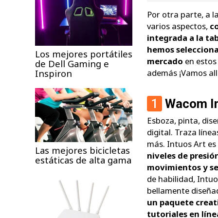
Por otra parte, a 
varios aspectos,
c
integrada a la ta
hemos selecciona
Los mejores portátiles
mercado
en estos
de Dell Gaming e
Inspiron
además ¡Vamos all
1
Wacom In
Esboza, pinta, dise
digital. Traza líne
más. Intuos Art es
Las mejores bicicletas
niveles de presió
estáticas de alta gama
movimientos y se
de habilidad, Intu
bellamente diseñad
un paquete creati
tutoriales en líne