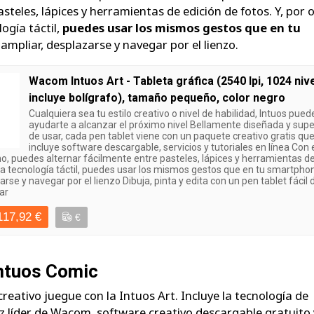
steles, lápices y herramientas de edición de fotos. Y, por 
logía táctil,
puedes usar los mismos gestos que en tu
ampliar, desplazarse y navegar por el lienzo.
Wacom Intuos Art - Tableta gráfica (2540 lpi, 1024 niv
incluye bolígrafo), tamaño pequeño, color negro
Cualquiera sea tu estilo creativo o nivel de habilidad, Intuos pued
ayudarte a alcanzar el próximo nivel Bellamente diseñada y supe
de usar, cada pen tablet viene con un paquete creativo gratis qu
incluye software descargable, servicios y tutoriales en línea Con 
no, puedes alternar fácilmente entre pasteles, lápices y herramientas d
la tecnología táctil, puedes usar los mismos gestos que en tu smartpho
rse y navegar por el lienzo Dibuja, pinta y edita con un pen tablet fácil 
sar
117,92 €
€
tuos Comic
reativo juegue con la Intuos Art. Incluye la tecnología de
piz líder de Wacom, software creativo descargable gratuito 