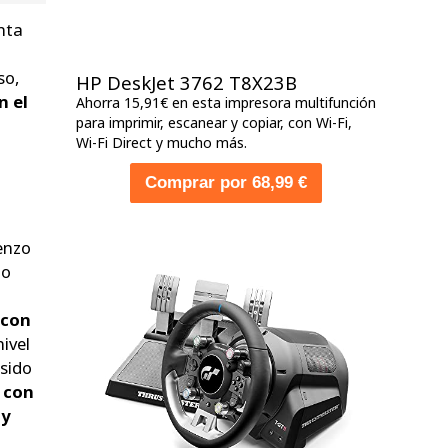
nta
so,
HP DeskJet 3762 T8X23B
n el
Ahorra 15,91€ en esta impresora multifunción
para imprimir, escanear y copiar, con Wi-Fi,
Wi-Fi Direct y mucho más.
Comprar por 68,99 €
ienzo
ho
 con
nivel
 sido
 con
 y