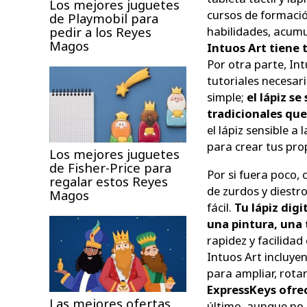
Los mejores juguetes
cursos de formació
de Playmobil para
pedir a los Reyes
habilidades, acumu
Magos
Intuos Art tiene 
Por otra parte, Int
tutoriales necesar
simple;
el lápiz s
tradicionales qu
el lápiz sensible a 
para crear tus prop
Los mejores juguetes
de Fisher-Price para
Por si fuera poco, 
regalar estos Reyes
de zurdos y diestr
Magos
fácil.
Tu lápiz dig
una pintura, una
rapidez y facilida
Intuos Art incluyen
para ampliar, rotar
ExpressKeys ofrec
Las mejores ofertas
último, aunque no 