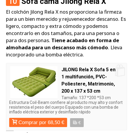
10
Sofá cama Jilong Rela X
El colchón Jilong Rela X nos proporciona la firmeza
para un bien merecido y rejuvenecedor descanso. Es
ligero, compacto y extra cómodo y podemos
encontrarlo en dos tamaños, para una persona o
para dos personas.
Tiene acabado en forma de
almohada para un descanso más cómodo
. Lleva
incorporado una bomba eléctrica.
JILONG Rela X Sofa 5 en
1 multifunción, PVC-
Poliestere, Matrimonio,
200 x 137 x 53 cm
Tamaño: 137 *200 *53 cm
Estructura Coil-Beam confiere al producto muy alto y confort
resistencia el peso del cuerpo Equipado con una bomba de
inflado eléctrica exterior y desinflado rápido
Comprar por 68,50 €
€