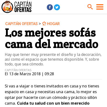
>
CAPITÁN OFERTAS
HOGAR
Audio y Música
Cámaras
Los mejores sofás
Cine y Series
Coches
cama del mercado
Deportes
Financiero
Hogar
Hoteles
Hay que tener muy presente el diseño y la decoración,
Jardín
Juguetes
así como el espacio que tenemos disponible. Y, sobre
todo, que sea cómodo.
Libros
Moda él
CAPITÁN OFERTAS
El 13 de Marzo 2018 | 09:28
Moda ella
Motos
Móviles
Niños
Si vas a viajar o tienes invitados en casa y no tienes
Ordenadores
Tablets
espacio en casa y necesitas una cama, lo mejor es
optar por hacerte con un cómodo y práctico sillón
Tecnología
TV
cama.
Cuida tu salud con un bien merecido
Videojuegos
Vuelos