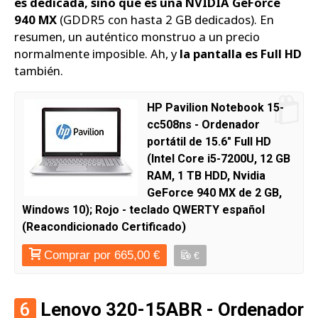
es dedicada, sino que es una NVIDIA GeForce
940 MX
(GDDR5 con hasta 2 GB dedicados). En
resumen, un auténtico monstruo a un precio
normalmente imposible. Ah, y
la pantalla es Full HD
también.
HP Pavilion Notebook 15-
cc508ns - Ordenador
portátil de 15.6" Full HD
(Intel Core i5-7200U, 12 GB
RAM, 1 TB HDD, Nvidia
GeForce 940 MX de 2 GB,
Windows 10); Rojo - teclado QWERTY español
(Reacondicionado Certificado)
Comprar por 665,00 €
€
6
Lenovo 320-15ABR - Ordenador