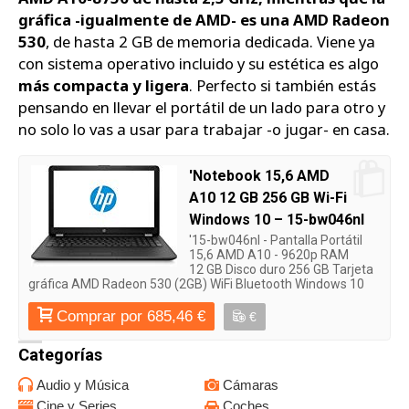
gráfica -igualmente de AMD- es una AMD Radeon
530
, de hasta 2 GB de memoria dedicada. Viene ya
con sistema operativo incluido y su estética es algo
más compacta y ligera
. Perfecto si también estás
pensando en llevar el portátil de un lado para otro y
no solo lo vas a usar para trabajar -o jugar- en casa.
'Notebook 15,6 AMD
A10 12 GB 256 GB Wi-Fi
Windows 10 – 15-bw046nl
'15-bw046nl - Pantalla Portátil
15,6 AMD A10 - 9620p RAM
12 GB Disco duro 256 GB Tarjeta
gráfica AMD Radeon 530 (2GB) WiFi Bluetooth Windows 10
Comprar por 685,46 €
€
Categorías
Audio y Música
Cámaras
Cine y Series
Coches