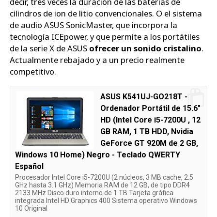
decir, tres veces la duración de las baterías de
cilindros de ion de litio convencionales. O el sistema
de audio ASUS SonicMaster, que incorpora la
tecnología ICEpower, y que permite a los portátiles
de la serie X de ASUS
ofrecer un sonido cristalino
.
Actualmente rebajado y a un precio realmente
competitivo.
ASUS K541UJ-GO218T -
Ordenador Portátil de 15.6"
HD (Intel Core i5-7200U , 12
GB RAM, 1 TB HDD, Nvidia
GeForce GT 920M de 2 GB,
Windows 10 Home) Negro - Teclado QWERTY
Español
Procesador Intel Core i5-7200U (2 núcleos, 3 MB cache, 2.5
GHz hasta 3.1 GHz) Memoria RAM de 12 GB, de tipo DDR4
2133 MHz Disco duro interno de 1 TB Tarjeta gráfica
integrada Intel HD Graphics 400 Sistema operativo Windows
10 Original