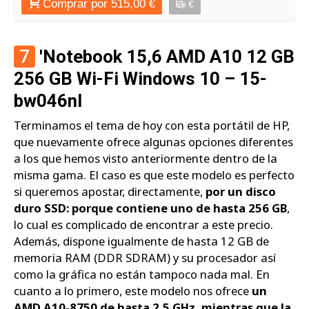
Comprar por 515,00 €
€
7
'Notebook 15,6 AMD A10 12 GB
256 GB Wi-Fi Windows 10 – 15-
bw046nl
Terminamos el tema de hoy con esta portátil de HP,
que nuevamente ofrece algunas opciones diferentes
a los que hemos visto anteriormente dentro de la
misma gama. El caso es que este modelo es perfecto
si queremos apostar, directamente,
por un disco
duro SSD: porque contiene uno de hasta 256 GB
,
lo cual es complicado de encontrar a este precio.
Además, dispone igualmente de hasta 12 GB de
memoria RAM (DDR SDRAM) y su procesador así
como la gráfica no están tampoco nada mal. En
cuanto a lo primero, este modelo nos ofrece
un
AMD A10-8750 de hasta 2,5 GHz, mientras que la