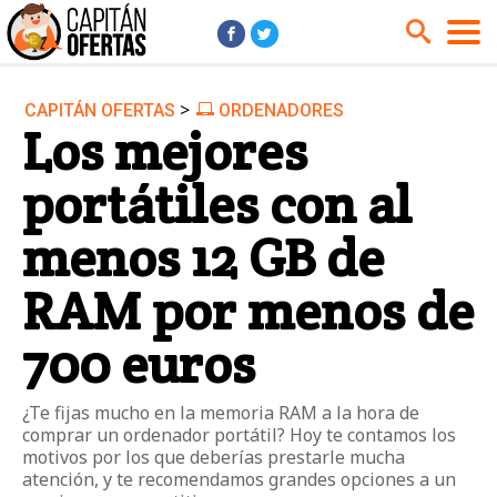
>
CAPITÁN OFERTAS
ORDENADORES
Audio y Música
Cámaras
Los mejores
Cine y Series
Coches
portátiles con al
Deportes
Financiero
Hogar
Hoteles
menos 12 GB de
Jardín
Juguetes
RAM por menos de
Libros
Moda él
700 euros
Moda ella
Motos
Móviles
Niños
¿Te fijas mucho en la memoria RAM a la hora de
Ordenadores
Tablets
comprar un ordenador portátil? Hoy te contamos los
motivos por los que deberías prestarle mucha
Tecnología
TV
atención, y te recomendamos grandes opciones a un
Videojuegos
Vuelos