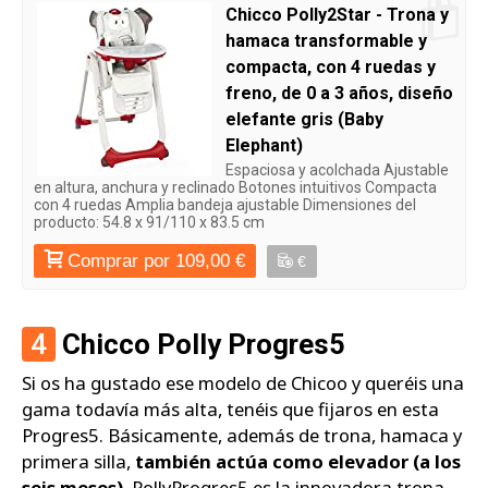
Chicco Polly2Star - Trona y
hamaca transformable y
compacta, con 4 ruedas y
freno, de 0 a 3 años, diseño
elefante gris (Baby
Elephant)
Espaciosa y acolchada Ajustable
en altura, anchura y reclinado Botones intuitivos Compacta
con 4 ruedas Amplia bandeja ajustable Dimensiones del
producto: 54.8 x 91/110 x 83.5 cm
Comprar por 109,00 €
€
4
Chicco Polly Progres5
Si os ha gustado ese modelo de Chicoo y queréis una
gama todavía más alta, tenéis que fijaros en esta
Progres5. Básicamente, además de trona, hamaca y
primera silla,
también actúa como elevador (a los
seis meses)
. PollyProgres5 es la innovadora trona