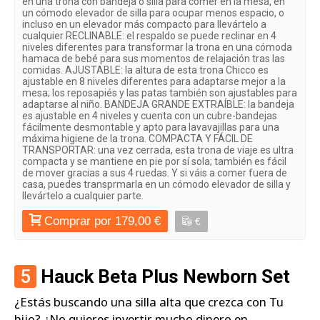
en una trona con bandeja o silla para comer en la mesa, en
un cómodo elevador de silla para ocupar menos espacio, o
incluso en un elevador más compacto para llevártelo a
cualquier RECLINABLE: el respaldo se puede reclinar en 4
niveles diferentes para transformar la trona en una cómoda
hamaca de bebé para sus momentos de relajación tras las
comidas. AJUSTABLE: la altura de esta trona Chicco es
ajustable en 8 niveles diferentes para adaptarse mejor a la
mesa; los reposapiés y las patas también son ajustables para
adaptarse al niño. BANDEJA GRANDE EXTRAÍBLE: la bandeja
es ajustable en 4 niveles y cuenta con un cubre-bandejas
fácilmente desmontable y apto para lavavajillas para una
máxima higiene de la trona. COMPACTA Y FÁCIL DE
TRANSPORTAR: una vez cerrada, esta trona de viaje es ultra
compacta y se mantiene en pie por sí sola; también es fácil
de mover gracias a sus 4 ruedas. Y si váis a comer fuera de
casa, puedes transprmarla en un cómodo elevador de silla y
llevártelo a cualquier parte.
Comprar por 179,00 €
€
5
Hauck Beta Plus Newborn Set
¿Estás buscando una silla alta que crezca con Tu
hijo? ¿No quieres invertir mucho dinero en