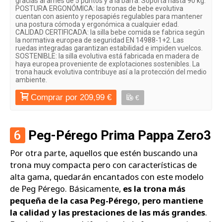
gracias al arnés de 5 puntos y a la barra. Soporta hasta 90 kg.
POSTURA ERGONÓMICA: las tronas de bebe evolutiva
cuentan con asiento y reposapiés regulables para mantener
una postura cómoda y ergonómica a cualquier edad.
CALIDAD CERTIFICADA: la silla bebe comida se fabrica según
la normativa europea de seguridad EN 14988-1+2. Las
ruedas integradas garantizan estabilidad e impiden vuelcos.
SOSTENIBLE: la silla evolutiva está fabricada en madera de
haya europea proveniente de explotaciones sostenibles. La
trona hauck evolutiva contribuye así a la protección del medio
ambiente.
Comprar por 209,99 €
€
6
Peg-Pérego Prima Pappa Zero3
Por otra parte, aquellos que estén buscando una
trona muy compacta pero con características de
alta gama, quedarán encantados con este modelo
de Peg Pérego. Básicamente,
es la trona más
pequeña de la casa Peg-Pérego, pero mantiene
la calidad y las prestaciones de las más grandes
.