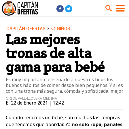
>
CAPITÁN OFERTAS
NIÑOS
Audio y Música
Cámaras
Las mejores
Cine y Series
Coches
tronas de alta
Deportes
Financiero
Hogar
Hoteles
gama para bebé
Jardín
Juguetes
Es muy importante enseñarle a nuestros hijos los
Libros
Moda él
buenos hábitos de comer desde bien pequeños. Y si es
Moda ella
Motos
con una trona más segura, cómoda y sofisticada, mejor.
ORIOL VALL-LLOVERA MEDINA
Móviles
Niños
El 22 de Enero 2021 | 12:42
Ordenadores
Tablets
Cuando tenemos un bebé, son muchas las compras
Tecnología
TV
que tenemos que abordar. Ya
no solo ropa, pañales
Videojuegos
Vuelos