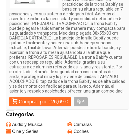
practicidad de la trona Babify se
basa en su altura regulable en 7
posiciones y en sus sistema de plegado fácil. Además el
asiento se inclina a la necesidad y comodidad del bebé en 5
posiciones.. PLEGADO ULTRACOMPACTO La trona Babify
puede plegarse rápidamente de manera muy compacta para
su guardado y transporte. Medidas plegada 38x55x83 cm
BANDEJA EXTRAÍBLE : La bandeja de la silla Babify puede
quitarse fácilmente y posee una sub-bandeja superior
extraíble, fácil de lavar. Además puedes retirar la bandeja y
acercar la trona a tu mesa ajustandola a la altura que
prefieras. REPOSAPIES REGULABLE: La trona Babify cuenta
con un reposapies regulable. Además, gracias a su
estructura de aluminio reforzado es liviana y resistente. Por
su otro lado, el arnés de seguridad con cinco puntos de
anclaje protege al niño y lo previene de caídas. TAPIZADO
ACOLCHADO: El tapizado de la trona Babify es de alta calidad
y se desmonta con facilidad para su lavado. Además, el
asiento y respaldo acolchados ofrecen una gran comodidad.
Comprar por 126,69 €
€
Categorías
Audio y Música
Cámaras
Cine y Series
Coches