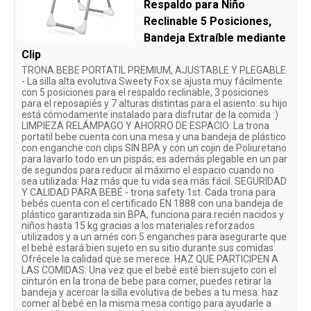
Respaldo para Niño
Reclinable 5 Posiciones,
Bandeja Extraíble mediante
Clip
TRONA BEBE PORTATIL PREMIUM, AJUSTABLE Y PLEGABLE
- La silla alta evolutiva Sweety Fox se ajusta muy fácilmente
con 5 posiciones para el respaldo reclinable, 3 posiciones
para el reposapiés y 7 alturas distintas para el asiento: su hijo
está cómodamente instalado para disfrutar de la comida :)
LIMPIEZA RELÁMPAGO Y AHORRO DE ESPACIO: La trona
portatil bebe cuenta con una mesa y una bandeja de plástico
con enganche con clips SIN BPA y con un cojin de Poliuretano
para lavarlo todo en un pispás; es además plegable en un par
de segundos para reducir al máximo el espacio cuando no
sea utilizada: Haz más que tu vida sea más fácil. SEGURIDAD
Y CALIDAD PARA BEBÉ - trona safety 1st. Cada trona para
bebés cuenta con el certificado EN 1888 con una bandeja de
plástico garantizada sin BPA, funciona para recién nacidos y
niños hasta 15 kg gracias a los materiales reforzados
utilizados y a un arnés con 5 enganches para asegurarte que
el bebé estará bien sujeto en su sitio durante sus comidas:
Ofrécele la calidad que se merece. HAZ QUE PARTICIPEN A
LAS COMIDAS: Una vez que el bebé esté bien sujeto con el
cinturón en la trona de bebe para comer, puedes retirar la
bandeja y acercar la silla evolutiva de bebes a tu mesa: haz
comer al bebé en la misma mesa contigo para ayudarle a