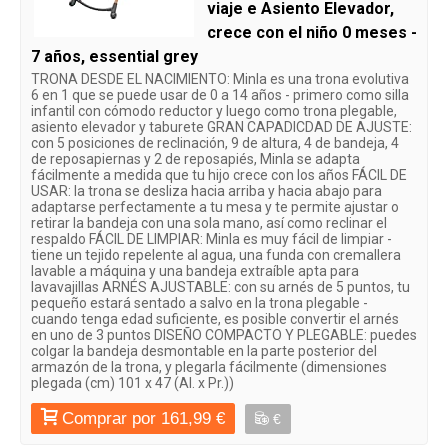
viaje e Asiento Elevador,
crece con el niño 0 meses -
7 años, essential grey
TRONA DESDE EL NACIMIENTO: Minla es una trona evolutiva
6 en 1 que se puede usar de 0 a 14 años - primero como silla
infantil con cómodo reductor y luego como trona plegable,
asiento elevador y taburete GRAN CAPADICDAD DE AJUSTE:
con 5 posiciones de reclinación, 9 de altura, 4 de bandeja, 4
de reposapiernas y 2 de reposapiés, Minla se adapta
fácilmente a medida que tu hijo crece con los años FÁCIL DE
USAR: la trona se desliza hacia arriba y hacia abajo para
adaptarse perfectamente a tu mesa y te permite ajustar o
retirar la bandeja con una sola mano, así como reclinar el
respaldo FÁCIL DE LIMPIAR: Minla es muy fácil de limpiar -
tiene un tejido repelente al agua, una funda con cremallera
lavable a máquina y una bandeja extraíble apta para
lavavajillas ARNÉS AJUSTABLE: con su arnés de 5 puntos, tu
pequeño estará sentado a salvo en la trona plegable -
cuando tenga edad suficiente, es posible convertir el arnés
en uno de 3 puntos DISEÑO COMPACTO Y PLEGABLE: puedes
colgar la bandeja desmontable en la parte posterior del
armazón de la trona, y plegarla fácilmente (dimensiones
plegada (cm) 101 x 47 (Al. x Pr.))
Comprar por 161,99 €
€