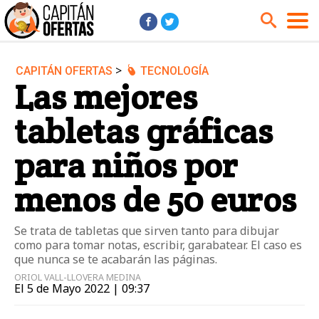
>
CAPITÁN OFERTAS
TECNOLOGÍA
Audio y Música
Cámaras
Las mejores
Cine y Series
Coches
tabletas gráficas
Deportes
Financiero
Hogar
Hoteles
para niños por
Jardín
Juguetes
menos de 50 euros
Libros
Moda él
Moda ella
Motos
Se trata de tabletas que sirven tanto para dibujar
como para tomar notas, escribir, garabatear. El caso es
Móviles
Niños
que nunca se te acabarán las páginas.
Ordenadores
Tablets
ORIOL VALL-LLOVERA MEDINA
El 5 de Mayo 2022 | 09:37
Tecnología
TV
Videojuegos
Vuelos