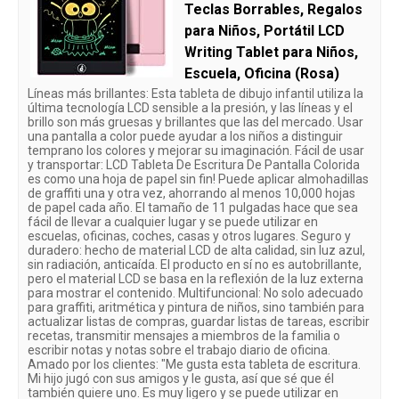
Teclas Borrables, Regalos
para Niños, Portátil LCD
Writing Tablet para Niños,
Escuela, Oficina (Rosa)
Líneas más brillantes: Esta tableta de dibujo infantil utiliza la
última tecnología LCD sensible a la presión, y las líneas y el
brillo son más gruesas y brillantes que las del mercado. Usar
una pantalla a color puede ayudar a los niños a distinguir
temprano los colores y mejorar su imaginación. Fácil de usar
y transportar: LCD Tableta De Escritura De Pantalla Colorida
es como una hoja de papel sin fin! Puede aplicar almohadillas
de graffiti una y otra vez, ahorrando al menos 10,000 hojas
de papel cada año. El tamaño de 11 pulgadas hace que sea
fácil de llevar a cualquier lugar y se puede utilizar en
escuelas, oficinas, coches, casas y otros lugares. Seguro y
duradero: hecho de material LCD de alta calidad, sin luz azul,
sin radiación, anticaída. El producto en sí no es autobrillante,
pero el material LCD se basa en la reflexión de la luz externa
para mostrar el contenido. Multifuncional: No solo adecuado
para graffiti, aritmética y pintura de niños, sino también para
actualizar listas de compras, guardar listas de tareas, escribir
recetas, transmitir mensajes a miembros de la familia o
escribir notas y notas sobre el trabajo diario de oficina.
Amado por los clientes: "Me gusta esta tableta de escritura.
Mi hijo jugó con sus amigos y le gusta, así que sé que él
también quiere uno. Es muy ligero y se puede utilizar en