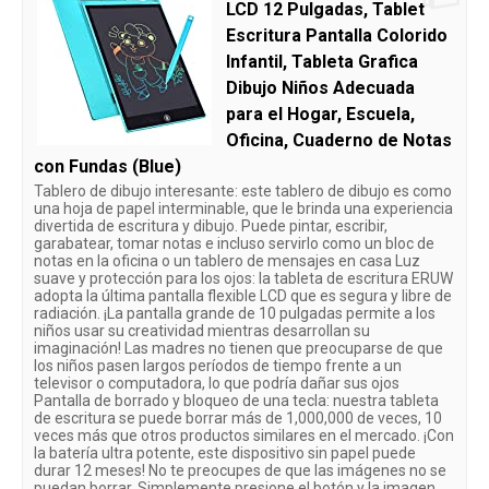
LCD 12 Pulgadas, Tablet
Escritura Pantalla Colorido
Infantil, Tableta Grafica
Dibujo Niños Adecuada
para el Hogar, Escuela,
Oficina, Cuaderno de Notas
con Fundas (Blue)
Tablero de dibujo interesante: este tablero de dibujo es como
una hoja de papel interminable, que le brinda una experiencia
divertida de escritura y dibujo. Puede pintar, escribir,
garabatear, tomar notas e incluso servirlo como un bloc de
notas en la oficina o un tablero de mensajes en casa Luz
suave y protección para los ojos: la tableta de escritura ERUW
adopta la última pantalla flexible LCD que es segura y libre de
radiación. ¡La pantalla grande de 10 pulgadas permite a los
niños usar su creatividad mientras desarrollan su
imaginación! Las madres no tienen que preocuparse de que
los niños pasen largos períodos de tiempo frente a un
televisor o computadora, lo que podría dañar sus ojos
Pantalla de borrado y bloqueo de una tecla: nuestra tableta
de escritura se puede borrar más de 1,000,000 de veces, 10
veces más que otros productos similares en el mercado. ¡Con
la batería ultra potente, este dispositivo sin papel puede
durar 12 meses! No te preocupes de que las imágenes no se
puedan borrar. Simplemente presione el botón y la imagen