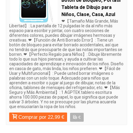
Botón de Bloqueo, Portátil
Tableta de Dibujo para
Niños, Clase, Casa, Azul
❤【Tamaño Más Grande, Más
Libertad】: La pantalla de 12 pulgadas le da al niño más
espacio para escribir y pintar, con cuatro secciones de
diferentes colores, puedes dibujar imágenes hermosas y
creativas. ❤【Función de Anti Borrado Error】: Tiene un
botón de bloqueo para evitar borrado accidentales, así que
no tendrás que preocuparte de que las notas importantes se
borren. ❤【Perfecto Regalo para Niños】: Dibuje libremente
todo lo que sus hijos piensan, y ayuda a cultivar las
capacidades de aprendizaje e innovación de los niños. Diseño
en casca de gato, más linda, los niños prefieren. ❤【Fácil de
Usar y Multifuncional】: Puede usted borrar imágenes o
palabras con un solo toque. Adecuado para niños que
aprenden a escribir o jugar al juego de dibujar, notas de la
oficina, tablones de mensajes del refrigerador, etc. ❤【Más
Seguro y Más Ambiental】: 1 AGPTEK tablero escritura
ahorra 100.000 piezas de papel, lo que significa que puede
salvar 3 árboles. Y no se preocupe por las pluma acuarela
que ensuciarían la ropa de los niños.
Comprar por 22,99 €
€