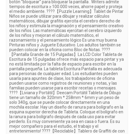
botón "bloquear" para bloquear la pantalla . Writers admite
tiempos de escritura ≥ 100.000 veces, ahorre papel y proteja
el medio ambiente. ????【Puzzle Learning】Tablet de Pintar
Niños se puede utilizar para dibujar y realizar cálculos
matemáticos, dibujar grafitis ejercita el cerebro derecho de
los niños y estimula la imaginación y el pensamiento creativo
de los niños. Las matemáticas ejercitan el cerebro izquierdo
de los niños y mejoran el cálculo matemático, el
razonamiento y el pensamiento lógico Es una muy buena
Pinturas niños y Juguete Educativo. Los adultos también se
pueden colocar en la oficina como Bloc de Notas. ????
【Pantalla Grande de 15 Pulgadas】La LCD Color Tableta de
Escritura de 15 pulgadas ofrece más espacio para pintar y ya
no está limitada por la falta de espacio para escribir en la
pantalla pequeña. La tableta Escritura Pantalla es adecuada
para personas de cualquier edad. Los estudiantes pueden
usarla para apuntes de clase, los trabajadores de oficina
pueden usarse como registros de reuniones y notas, y las
familias pueden usarse para escribir recetas o mensajes.
????【Liviana y Portátil】Deecam Portátil Tableta de Dibujo
tiene un tamaño de 320mm * 258mm * 6mm y un peso de
solo 340g, que se puede colocar directamente en una
mochila escolar. Hay un diseño de ranura para bolígrafo en la
esquina superior derecha de Tableta. Coloque el bolígrafo en
la ranura para bolígrafo después de cada uso para evitar
perderlo. Es muy conveniente ya sea en casa o fuera. Es su
mejor compañero para el estudio, el trabajo y el
entretenimiento! ????【Reciclable】Tablero de Graffiti de con