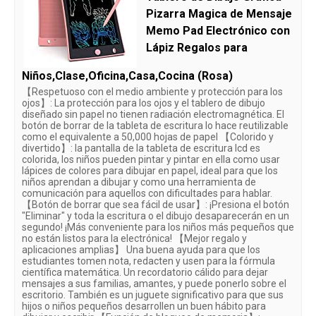
Pizarra Magica de Mensaje
Memo Pad Electrónico con
Lápiz Regalos para
Niños,Clase,Oficina,Casa,Cocina (Rosa)
【Respetuoso con el medio ambiente y protección para los
ojos】: La protección para los ojos y el tablero de dibujo
diseñado sin papel no tienen radiación electromagnética. El
botón de borrar de la tableta de escritura lo hace reutilizable
como el equivalente a 50,000 hojas de papel 【Colorido y
divertido】: la pantalla de la tableta de escritura lcd es
colorida, los niños pueden pintar y pintar en ella como usar
lápices de colores para dibujar en papel, ideal para que los
niños aprendan a dibujar y como una herramienta de
comunicación para aquellos con dificultades para hablar.
【Botón de borrar que sea fácil de usar】: ¡Presiona el botón
"Eliminar" y toda la escritura o el dibujo desaparecerán en un
segundo! ¡Más conveniente para los niños más pequeños que
no están listos para la electrónica! 【Mejor regalo y
aplicaciones amplias】 Una buena ayuda para que los
estudiantes tomen nota, redacten y usen para la fórmula
científica matemática. Un recordatorio cálido para dejar
mensajes a sus familias, amantes, y puede ponerlo sobre el
escritorio. También es un juguete significativo para que sus
hijos o niños pequeños desarrollen un buen hábito para