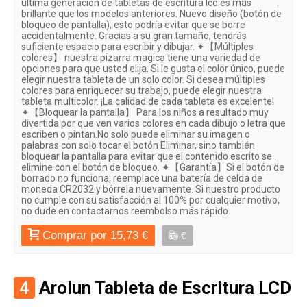
última generación de tabletas de escritura lcd es más
brillante que los modelos anteriores. Nuevo diseño (botón de
bloqueo de pantalla), esto podría evitar que se borre
accidentalmente. Gracias a su gran tamaño, tendrás
suficiente espacio para escribir y dibujar. ✦【Múltiples
colores】 nuestra pizarra magica tiene una variedad de
opciones para que usted elija. Si le gusta el color único, puede
elegir nuestra tableta de un solo color. Si desea múltiples
colores para enriquecer su trabajo, puede elegir nuestra
tableta multicolor. ¡La calidad de cada tableta es excelente!
✦【Bloquear la pantalla】 Para los niños a resultado muy
divertida por que ven varios colores en cada dibujo o letra que
escriben o pintan.No solo puede eliminar su imagen o
palabras con solo tocar el botón Eliminar, sino también
bloquear la pantalla para evitar que el contenido escrito se
elimine con el botón de bloqueo. ✦【Garantía】Si el botón de
borrado no funciona, reemplace una batería de celda de
moneda CR2032 y bórrela nuevamente. Si nuestro producto
no cumple con su satisfacción al 100% por cualquier motivo,
no dude en contactarnos reembolso más rápido.
Comprar por 15,73 €
€
4
Arolun Tableta de Escritura LCD