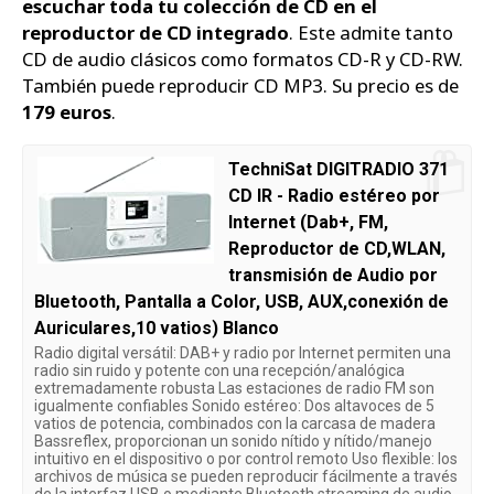
escuchar toda tu colección de CD en el
reproductor de CD integrado
. Este admite tanto
CD de audio clásicos como formatos CD-R y CD-RW.
También puede reproducir CD MP3. Su precio es de
179 euros
.
TechniSat DIGITRADIO 371
CD IR - Radio estéreo por
Internet (Dab+, FM,
Reproductor de CD,WLAN,
transmisión de Audio por
Bluetooth, Pantalla a Color, USB, AUX,conexión de
Auriculares,10 vatios) Blanco
Radio digital versátil: DAB+ y radio por Internet permiten una
radio sin ruido y potente con una recepción/analógica
extremadamente robusta Las estaciones de radio FM son
igualmente confiables Sonido estéreo: Dos altavoces de 5
vatios de potencia, combinados con la carcasa de madera
Bassreflex, proporcionan un sonido nítido y nítido/manejo
intuitivo en el dispositivo o por control remoto Uso flexible: los
archivos de música se pueden reproducir fácilmente a través
de la interfaz USB o mediante Bluetooth streaming de audio