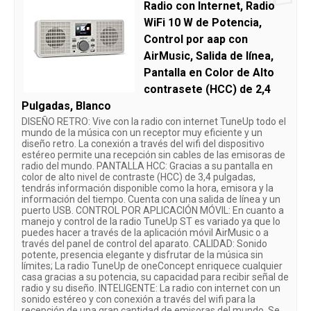
Radio con Internet, Radio
WiFi 10 W de Potencia,
Control por aap con
AirMusic, Salida de línea,
Pantalla en Color de Alto
contrasete (HCC) de 2,4
Pulgadas, Blanco
DISEÑO RETRO: Vive con la radio con internet TuneUp todo el
mundo de la música con un receptor muy eficiente y un
diseño retro. La conexión a través del wifi del dispositivo
estéreo permite una recepción sin cables de las emisoras de
radio del mundo. PANTALLA HCC: Gracias a su pantalla en
color de alto nivel de contraste (HCC) de 3,4 pulgadas,
tendrás información disponible como la hora, emisora y la
información del tiempo. Cuenta con una salida de línea y un
puerto USB. CONTROL POR APLICACIÓN MÓVIL: En cuanto a
manejo y control de la radio TuneUp ST es variado ya que lo
puedes hacer a través de la aplicación móvil AirMusic o a
través del panel de control del aparato. CALIDAD: Sonido
potente, presencia elegante y disfrutar de la música sin
límites; La radio TuneUp de oneConcept enriquece cualquier
casa gracias a su potencia, su capacidad para recibir señal de
radio y su diseño. INTELIGENTE: La radio con internet con un
sonido estéreo y con conexión a través del wifi para la
recepción de una gran cantidad de emisoras del mundo. Se