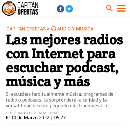
>
CAPITÁN OFERTAS
AUDIO Y MÚSICA
Audio y Música
Cámaras
Las mejores radios
Cine y Series
Coches
con Internet para
Deportes
Financiero
Hogar
Hoteles
escuchar podcast,
Jardín
Juguetes
música y más
Libros
Moda él
Moda ella
Motos
Si escuchas habitualmente música, programas de
radio o podcasts, te sorprenderá la calidad y la
Móviles
Niños
versatilidad de este pequeño electrodoméstico.
Ordenadores
Tablets
ORIOL VALL-LLOVERA MEDINA
El 10 de Marzo 2022 | 09:27
Tecnología
TV
Videojuegos
Vuelos