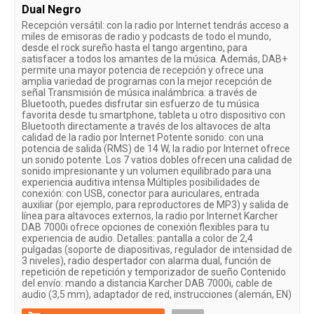
Dual Negro
Recepción versátil: con la radio por Internet tendrás acceso a
miles de emisoras de radio y podcasts de todo el mundo,
desde el rock sureño hasta el tango argentino, para
satisfacer a todos los amantes de la música. Además, DAB+
permite una mayor potencia de recepción y ofrece una
amplia variedad de programas con la mejor recepción de
señal Transmisión de música inalámbrica: a través de
Bluetooth, puedes disfrutar sin esfuerzo de tu música
favorita desde tu smartphone, tableta u otro dispositivo con
Bluetooth directamente a través de los altavoces de alta
calidad de la radio por Internet Potente sonido: con una
potencia de salida (RMS) de 14 W, la radio por Internet ofrece
un sonido potente. Los 7 vatios dobles ofrecen una calidad de
sonido impresionante y un volumen equilibrado para una
experiencia auditiva intensa Múltiples posibilidades de
conexión: con USB, conector para auriculares, entrada
auxiliar (por ejemplo, para reproductores de MP3) y salida de
línea para altavoces externos, la radio por Internet Karcher
DAB 7000i ofrece opciones de conexión flexibles para tu
experiencia de audio. Detalles: pantalla a color de 2,4
pulgadas (soporte de diapositivas, regulador de intensidad de
3 niveles), radio despertador con alarma dual, función de
repetición de repetición y temporizador de sueño Contenido
del envío: mando a distancia Karcher DAB 7000i, cable de
audio (3,5 mm), adaptador de red, instrucciones (alemán, EN)