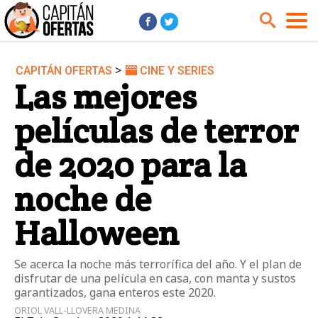
>
CAPITÁN OFERTAS
CINE Y SERIES
Audio y Música
Cámaras
Las mejores
Cine y Series
Coches
películas de terror
Deportes
Financiero
Hogar
Hoteles
de 2020 para la
Jardín
Juguetes
noche de
Libros
Moda él
Halloween
Moda ella
Motos
Móviles
Niños
Se acerca la noche más terrorífica del año. Y el plan de
Ordenadores
Tablets
disfrutar de una película en casa, con manta y sustos
garantizados, gana enteros este 2020.
Tecnología
TV
ORIOL VALL-LLOVERA MEDINA
Videojuegos
Vuelos