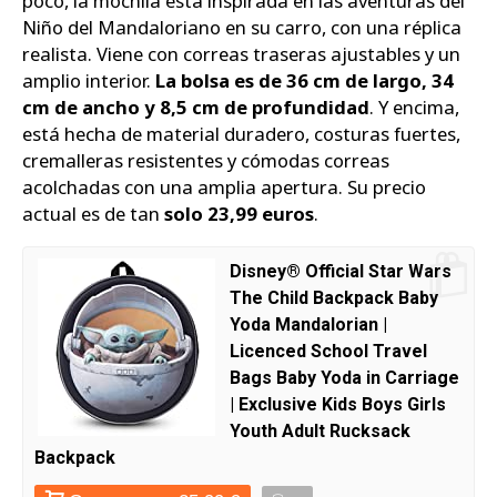
poco, la mochila está inspirada en las aventuras del
Niño del Mandaloriano en su carro, con una réplica
realista. Viene con correas traseras ajustables y un
amplio interior.
La bolsa es de 36 cm de largo, 34
cm de ancho y 8,5 cm de profundidad
. Y encima,
está hecha de material duradero, costuras fuertes,
cremalleras resistentes y cómodas correas
acolchadas con una amplia apertura. Su precio
actual es de tan
solo 23,99 euros
.
Disney® Official Star Wars
The Child Backpack Baby
Yoda Mandalorian |
Licenced School Travel
Bags Baby Yoda in Carriage
| Exclusive Kids Boys Girls
Youth Adult Rucksack
Backpack