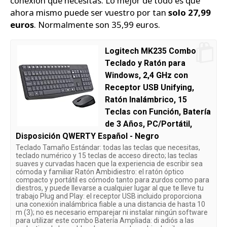
conexión que necesitas. Lo mejor de todo es que
ahora mismo puede ser vuestro por tan
solo 27,99
euros
. Normalmente son 35,99 euros.
Logitech MK235 Combo
Teclado y Ratón para
Windows, 2,4 GHz con
Receptor USB Unifying,
Ratón Inalámbrico, 15
Teclas con Función, Batería
de 3 Años, PC/Portátil,
Disposición QWERTY Español - Negro
Teclado Tamaño Estándar: todas las teclas que necesitas,
teclado numérico y 15 teclas de acceso directo; las teclas
suaves y curvadas hacen que la experiencia de escribir sea
cómoda y familiar Ratón Ambidiestro: el ratón óptico
compacto y portátil es cómodo tanto para zurdos como para
diestros, y puede llevarse a cualquier lugar al que te lleve tu
trabajo Plug and Play: el receptor USB incluido proporciona
una conexión inalámbrica fiable a una distancia de hasta 10
m (3); no es necesario emparejar ni instalar ningún software
para utilizar este combo Batería Ampliada: di adiós a las