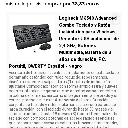
mismo lo podéis comprar
por 38,83 euros
.
Logitech MK540 Advanced
Combo Teclado y Ratón
Inalámbrico para Windows,
Receptor USB unificador de
2,4 GHz, Botones
Multimedia, Batería de 3
años de duración, PC,
Portátil, QWERTY Español - Negro
Escritura de Precisión: escribe cómodamente en este teclado
de tamaño estándar, con ruido reducido, reposamanos,
diseño resistente a salpicaduras (1), patas de inclinación
ajustable Comodidad: ratón con forma ambidiestra y suaves
agarres laterales de goma que se adaptan cómodamente a
la palma de la mano, así como un seguimiento mejorado y un
control preciso del cursor Autonomía de Larga Duración:
conjunto de teclado y ratón inalámbricos con una batería de
larga duración, con el teclado durando hasta 36 meses y el
ratón inalámbrico hasta 18 meses (3) Control Personalizado:
teclado con cómodos botones de acceso rápido esenciales
que proporcionan acceso directo a las funciones multimedia,
de calculadora y de comprobación de la batería Libertad