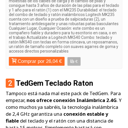
molestias de los cables de carga y el cambio de pilas y
consigue hasta 3 años de duración de las pilas para el teclado
y 1 año para el ratón (1) con el MK235 Durabilidad: el teclado
del combo de teclado y ratón inalámbricos Logitech MK235
cuenta con un diseño a prueba de salpicaduras (2), un
tratamiento antidesgaste y unas robustas patas basculantes
Cualquier Lugar, Cualquier Ocasión: este combo es un
compañero fiable y duradero para tu escritorio en casa, o en
el trabajo Actualízate a Logitech MK540 Combo: teclado y
ratón MK540 con teclas en forma cóncava, un reposamanos,
un ratón de tamaño completo con suaves agarres de goma y
accesos directos personalizables
Comprar por 26,04 €
€
2
TedGem Teclado Raton
Tampoco está nada mal este pack de TedGem. Para
empezar,
nos ofrece conexión Inalámbrica 2.4G
. Y
como muchos ya sabréis, la tecnología inalámbrica
de 2,4 GHz garantiza una
conexión estable y
fiable
del teclado y el ratón con una distancia de
hasta 15 metros. Simplemente bastará con