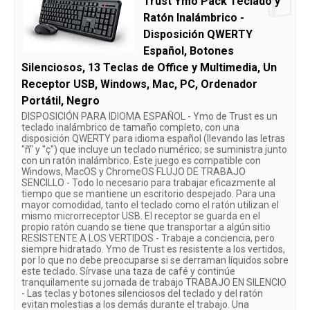
Trust Ymo Pack Teclado y
Ratón Inalámbrico -
Disposición QWERTY
Español, Botones
Silenciosos, 13 Teclas de Office y Multimedia, Un
Receptor USB, Windows, Mac, PC, Ordenador
Portátil, Negro
DISPOSICIÓN PARA IDIOMA ESPAÑOL - Ymo de Trust es un
teclado inalámbrico de tamaño completo, con una
disposición QWERTY para idioma español (llevando las letras
"ñ" y "ç") que incluye un teclado numérico; se suministra junto
con un ratón inalámbrico. Este juego es compatible con
Windows, MacOS y ChromeOS FLUJO DE TRABAJO
SENCILLO - Todo lo necesario para trabajar eficazmente al
tiempo que se mantiene un escritorio despejado. Para una
mayor comodidad, tanto el teclado como el ratón utilizan el
mismo microrreceptor USB. El receptor se guarda en el
propio ratón cuando se tiene que transportar a algún sitio
RESISTENTE A LOS VERTIDOS - Trabaje a conciencia, pero
siempre hidratado. Ymo de Trust es resistente a los vertidos,
por lo que no debe preocuparse si se derraman líquidos sobre
este teclado. Sírvase una taza de café y continúe
tranquilamente su jornada de trabajo TRABAJO EN SILENCIO
- Las teclas y botones silenciosos del teclado y del ratón
evitan molestias a los demás durante el trabajo. Una