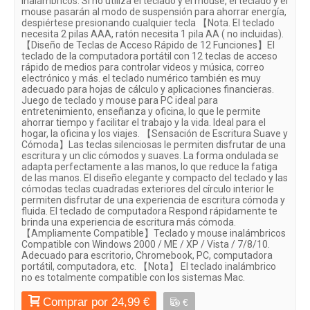
inalámbricos. Si no utiliza el teclado y el mouse, el teclado y el
mouse pasarán al modo de suspensión para ahorrar energía,
despiértese presionando cualquier tecla 【Nota. El teclado
necesita 2 pilas AAA, ratón necesita 1 pila AA ( no incluidas).
【Diseño de Teclas de Acceso Rápido de 12 Funciones】El
teclado de la computadora portátil con 12 teclas de acceso
rápido de medios para controlar videos y música, correo
electrónico y más. el teclado numérico también es muy
adecuado para hojas de cálculo y aplicaciones financieras.
Juego de teclado y mouse para PC ideal para
entretenimiento, enseñanza y oficina, lo que le permite
ahorrar tiempo y facilitar el trabajo y la vida. Ideal para el
hogar, la oficina y los viajes. 【Sensación de Escritura Suave y
Cómoda】Las teclas silenciosas le permiten disfrutar de una
escritura y un clic cómodos y suaves. La forma ondulada se
adapta perfectamente a las manos, lo que reduce la fatiga
de las manos. El diseño elegante y compacto del teclado y las
cómodas teclas cuadradas exteriores del círculo interior le
permiten disfrutar de una experiencia de escritura cómoda y
fluida. El teclado de computadora Respond rápidamente te
brinda una experiencia de escritura más cómoda.
【Ampliamente Compatible】Teclado y mouse inalámbricos
Compatible con Windows 2000 / ME / XP / Vista / 7/8/10.
Adecuado para escritorio, Chromebook, PC, computadora
portátil, computadora, etc. 【Nota】 El teclado inalámbrico
no es totalmente compatible con los sistemas Mac.
Comprar por 24,99 €
€