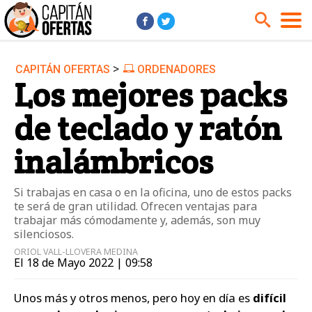
>
CAPITÁN OFERTAS
ORDENADORES
Audio y Música
Cámaras
Los mejores packs
Cine y Series
Coches
de teclado y ratón
Deportes
Financiero
Hogar
Hoteles
inalámbricos
Jardín
Juguetes
Si trabajas en casa o en la oficina, uno de estos packs
Libros
Moda él
te será de gran utilidad. Ofrecen ventajas para
Moda ella
Motos
trabajar más cómodamente y, además, son muy
silenciosos.
Móviles
Niños
ORIOL VALL-LLOVERA MEDINA
El 18 de Mayo 2022 | 09:58
Ordenadores
Tablets
Tecnología
TV
Unos más y otros menos, pero hoy en día es
difícil
Videojuegos
Vuelos