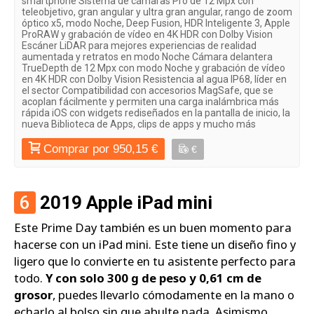
smartphone Sistema de cámaras Pro de 12 Mpx con
teleobjetivo, gran angular y ultra gran angular, rango de zoom
óptico x5, modo Noche, Deep Fusion, HDR Inteligente 3, Apple
ProRAW y grabación de vídeo en 4K HDR con Dolby Vision
Escáner LiDAR para mejores experiencias de realidad
aumentada y retratos en modo Noche Cámara delantera
TrueDepth de 12 Mpx con modo Noche y grabación de vídeo
en 4K HDR con Dolby Vision Resistencia al agua IP68, líder en
el sector Compatibilidad con accesorios MagSafe, que se
acoplan fácilmente y permiten una carga inalámbrica más
rápida iOS con widgets rediseñados en la pantalla de inicio, la
nueva Biblioteca de Apps, clips de apps y mucho más
Comprar por 950,15 €
€
6
2019 Apple iPad mini
Este Prime Day también es un buen momento para
hacerse con un iPad mini. Este tiene un diseño fino y
ligero que lo convierte en tu asistente perfecto para
todo.
Y con solo 300 g de peso y 0,61 cm de
grosor
, puedes llevarlo cómodamente en la mano o
echarlo al bolso sin que abulte nada. Asimismo,