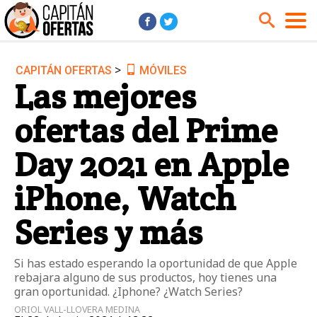
>
CAPITÁN OFERTAS
MÓVILES
Audio y Música
Cámaras
Las mejores
Cine y Series
Coches
ofertas del Prime
Deportes
Financiero
Hogar
Hoteles
Day 2021 en Apple
Jardín
Juguetes
iPhone, Watch
Libros
Moda él
Series y más
Moda ella
Motos
Móviles
Niños
Si has estado esperando la oportunidad de que Apple
Ordenadores
Tablets
rebajara alguno de sus productos, hoy tienes una
gran oportunidad. ¿Iphone? ¿Watch Series?
Tecnología
TV
ORIOL VALL-LLOVERA MEDINA
Videojuegos
Vuelos