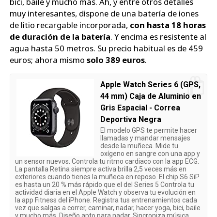
bici, baile y mucho más. Ah, y entre otros detalles
muy interesantes, dispone de una batería de iones
de litio recargable incorporada,
con hasta 18 horas
de duración de la batería
. Y encima es resistente al
agua hasta 50 metros. Su precio habitual es de 459
euros; ahora mismo
solo 389 euros
.
Apple Watch Series 6 (GPS,
44 mm) Caja de Aluminio en
Gris Espacial - Correa
Deportiva Negra
El modelo GPS te permite hacer
llamadas y mandar mensajes
desde la muñeca. Mide tu
oxígeno en sangre con una app y
un sensor nuevos. Controla tu ritmo cardiaco con la app ECG.
La pantalla Retina siempre activa brilla 2,5 veces más en
exteriores cuando tienes la muñeca en reposo. El chip S6 SiP
es hasta un 20 % más rápido que el del Series 5 Controla tu
actividad diaria en el Apple Watch y observa tu evolución en
la app Fitness del iPhone. Registra tus entrenamientos cada
vez que salgas a correr, caminar, nadar, hacer yoga, bici, baile
y mucho más. Diseño apto para nadar. Sincroniza música,