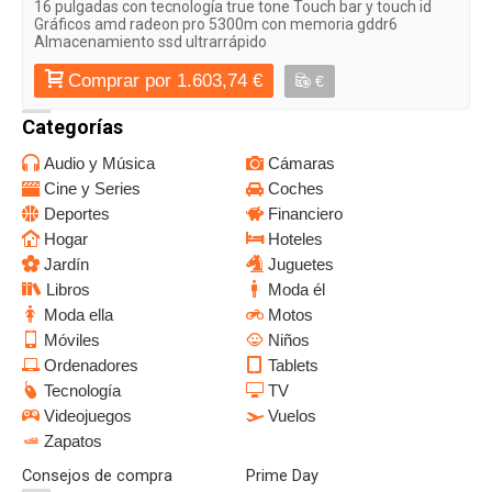
16 pulgadas con tecnología true tone Touch bar y touch id
Gráficos amd radeon pro 5300m con memoria gddr6
Almacenamiento ssd ultrarrápido
Comprar por 1.603,74 €
€
Categorías
Audio y Música
Cámaras
Cine y Series
Coches
Deportes
Financiero
Hogar
Hoteles
Jardín
Juguetes
Libros
Moda él
Moda ella
Motos
Móviles
Niños
Ordenadores
Tablets
Tecnología
TV
Videojuegos
Vuelos
Zapatos
Consejos de compra
Prime Day