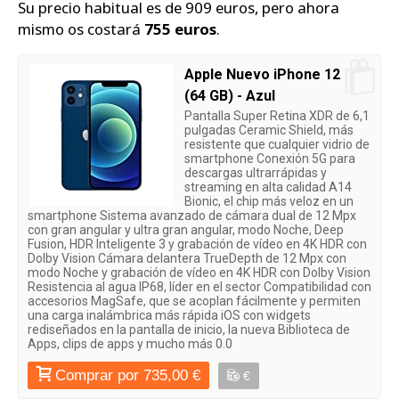
Su precio habitual es de 909 euros, pero ahora
mismo os costará
755 euros
.
Apple Nuevo iPhone 12
(64 GB) - Azul
Pantalla Super Retina XDR de 6,1
pulgadas Ceramic Shield, más
resistente que cualquier vidrio de
smartphone Conexión 5G para
descargas ultrarrápidas y
streaming en alta calidad A14
Bionic, el chip más veloz en un
smartphone Sistema avanzado de cámara dual de 12 Mpx
con gran angular y ultra gran angular, modo Noche, Deep
Fusion, HDR Inteligente 3 y grabación de vídeo en 4K HDR con
Dolby Vision Cámara delantera TrueDepth de 12 Mpx con
modo Noche y grabación de vídeo en 4K HDR con Dolby Vision
Resistencia al agua IP68, líder en el sector Compatibilidad con
accesorios MagSafe, que se acoplan fácilmente y permiten
una carga inalámbrica más rápida iOS con widgets
rediseñados en la pantalla de inicio, la nueva Biblioteca de
Apps, clips de apps y mucho más 0.0
Comprar por 735,00 €
€