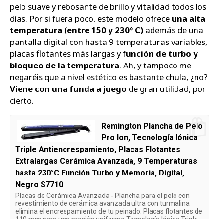
pelo suave y rebosante de brillo y vitalidad todos los
días. Por si fuera poco, este modelo ofrece
una alta
temperatura (entre 150 y 230º C)
además de una
pantalla digital con hasta 9 temperaturas variables,
placas flotantes más largas y f
unción de turbo y
bloqueo de la temperatura
. Ah, y tampoco me
negaréis que a nivel estético es bastante chula, ¿no?
Viene con una funda a juego
de gran utilidad, por
cierto.
Remington Plancha de Pelo
Pro Ion, Tecnología Iónica
Triple Antiencrespamiento, Placas Flotantes
Extralargas Cerámica Avanzada, 9 Temperaturas
hasta 230°C Función Turbo y Memoria, Digital,
Negro S7710
Placas de Cerámica Avanzada - Plancha para el pelo con
revestimiento de cerámica avanzada ultra con turmalina
elimina el encrespamiento de tu peinado. Placas flotantes de
110 mm para una presión uniforme Tecnología Iónica Triple -