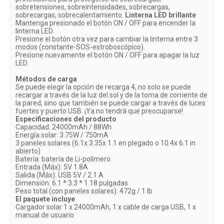
sobretensiones, sobreintensidades, sobrecargas,
sobrecargas, sobrecalentamiento.
Linterna LED brillante
Mantenga presionado el botón ON / OFF para encender la
linterna LED.
Presione el botón otra vez para cambiar la linterna entre 3
modos (constante-SOS-estroboscópico).
Presione nuevamente el botón ON / OFF para apagar la luz
LED.
Métodos de carga
Se puede elegir la opción de recarga 4, no solo se puede
recargar a través de la luz del sol y de la toma de corriente de
la pared, sino que también se puede cargar a través de luces
fuertes y puerto USB. ¡Ya no tendrá que preocuparse!
Especificaciones del producto
Capacidad: 24000mAh / 88Wh
Energía solar: 3.75W / 750mA
3 paneles solares (6.1x 3.35x 1.1 en plegado o 10.4x 6.1 in
abierto)
Batería: batería de Li-polímero
Entrada (Máx): 5V 1.8A
Salida (Máx): USB 5V / 2.1 A
Dimensión: 6.1 * 3.3 * 1.18 pulgadas
Peso total (con paneles solares): 472g / 1 Ib
El paquete incluye
Cargador solar 1 x 24000mAh, 1 x cable de carga USB, 1 x
manual de usuario