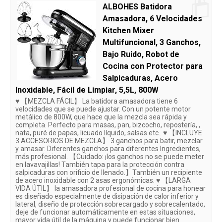
ALBOHES Batidora
Amasadora, 6 Velocidades
Kitchen Mixer
Multifuncional, 3 Ganchos,
Bajo Ruido, Robot de
Cocina con Protector para
Salpicaduras, Acero
Inoxidable, Fácil de Limpiar, 5,5L, 800W
♥ 【MEZCLA FÁCIL】 La batidora amasadora tiene 6
velocidades que se puede ajustar. Con un potente motor
metálico de 800W, que hace que la mezcla sea rápida y
completa. Perfecto para masas, pan, bizcocho, repostería, ,
nata, puré de papas, licuado líquido, salsas etc.. ♥ 【INCLUYE
3 ACCESORIOS DE MEZCLA】 3 ganchos para batir, mezclar
y amasar. Diferentes ganchos para diferentes Ingredientes,
más profesional. 【Cuidado: ¡los ganchos no se puede meter
en lavavajillas! También tapa para la protección contra
salpicaduras con orificio de llenado.】También un recipiente
de acero inoxidable con 2 asas ergonómicas. ♥ 【LARGA
VIDA ÚTIL】 la amasadora profesional de cocina para honear
es diseñado especialmente de disipación de calor inferior y
lateral, diseño de protección sobrecargado y sobrecalentado,
deje de funcionar automáticamente en estas situaciones,
mayor vida útil de la máquina y puede funcionar bien