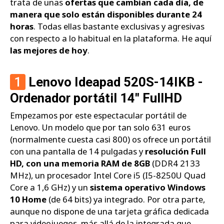
trata de unas
ofertas que cambian cada día, de
manera que solo están disponibles durante 24
horas
. Todas ellas bastante exclusivas y agresivas
con respecto a lo habitual en la plataforma. He aquí
las mejores de hoy
.
1
Lenovo Ideapad 520S-14IKB -
Ordenador portátil 14" FullHD
Empezamos por este espectacular portátil de
Lenovo. Un modelo que por tan solo 631 euros
(normalmente cuesta casi 800) os ofrece un portátil
con una pantalla de 14 pulgadas y
resolución Full
HD, con una memoria RAM de 8GB
(DDR4 2133
MHz), un procesador Intel Core i5 (I5-8250U Quad
Core a 1,6 GHz) y un
sistema operativo Windows
10 Home
(de 64 bits) ya integrado. Por otra parte,
aunque no dispone de una tarjeta gráfica dedicada
para videojuegos, más allá de la integrada que