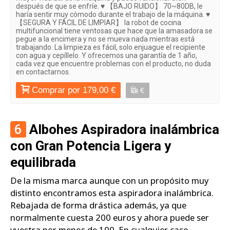
después de que se enfríe. ♥ 【BAJO RUIDO】 70~80DB, le
haría sentir muy cómodo durante el trabajo de la máquina. ♥
【SEGURA Y FÁCIL DE LIMPIAR】 la robot de cocina
multifuncional tiene ventosas que hace que la amasadora se
pegue a la encimera y no se mueva nada mientras está
trabajando. La limpieza es fácil, solo enjuague el recipiente
con agua y cepíllelo. Y ofrecemos una garantía de 1 año,
cada vez que encuentre problemas con el producto, no duda
en contactarnos.
Comprar por 179,00 €
€
6
Albohes Aspiradora inalámbrica
con Gran Potencia Ligera y
equilibrada
De la misma marca aunque con un propósito muy
distinto encontramos esta aspiradora inalámbrica.
Rebajada de forma drástica además, ya que
normalmente cuesta 200 euros y ahora puede ser
vuestra por menos de 100. En cualquier caso,