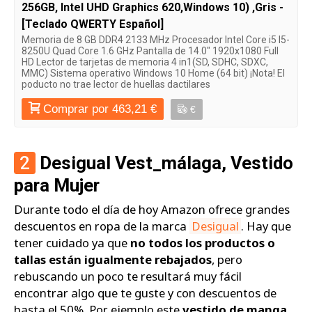
256GB, Intel UHD Graphics 620,Windows 10) ,Gris -
[Teclado QWERTY Español]
Memoria de 8 GB DDR4 2133 MHz Procesador Intel Core i5 I5-
8250U Quad Core 1.6 GHz Pantalla de 14.0" 1920x1080 Full
HD Lector de tarjetas de memoria 4 in1(SD, SDHC, SDXC,
MMC) Sistema operativo Windows 10 Home (64 bit) ¡Nota! El
poducto no trae lector de huellas dactilares
Comprar por 463,21 €
€
2
Desigual Vest_málaga, Vestido
para Mujer
Durante todo el día de hoy Amazon ofrece grandes
descuentos en ropa de la marca
Desigual
. Hay que
tener cuidado ya que
no todos los productos o
tallas están igualmente rebajados
, pero
rebuscando un poco te resultará muy fácil
encontrar algo que te guste y con descuentos de
hasta el 50%. Por ejemplo este
vestido de manga