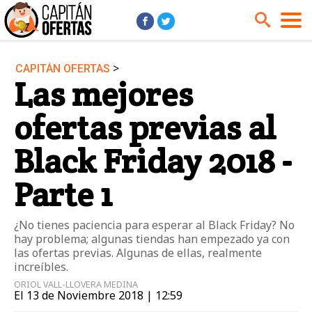
>
CAPITÁN OFERTAS
Audio y Música
Cámaras
Las mejores
Cine y Series
Coches
ofertas previas al
Deportes
Financiero
Hogar
Hoteles
Black Friday 2018 -
Jardín
Juguetes
Parte 1
Libros
Moda él
Moda ella
Motos
¿No tienes paciencia para esperar al Black Friday? No
hay problema; algunas tiendas han empezado ya con
Móviles
Niños
las ofertas previas. Algunas de ellas, realmente
Ordenadores
Tablets
increíbles.
ORIOL VALL-LLOVERA MEDINA
Tecnología
TV
El 13 de Noviembre 2018 | 12:59
Videojuegos
Vuelos