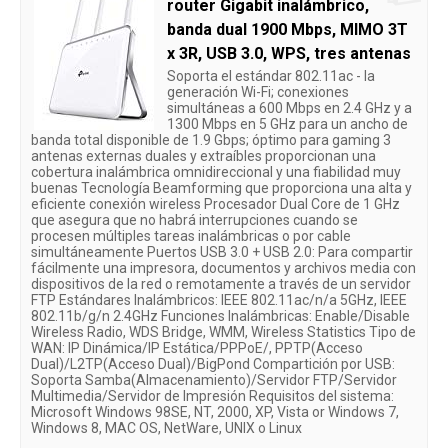
router Gigabit inalámbrico,
banda dual 1900 Mbps, MIMO 3T
x 3R, USB 3.0, WPS, tres antenas
Soporta el estándar 802.11ac - la
generación Wi-Fi; conexiones
simultáneas a 600 Mbps en 2.4 GHz y a
1300 Mbps en 5 GHz para un ancho de
banda total disponible de 1.9 Gbps; óptimo para gaming 3
antenas externas duales y extraíbles proporcionan una
cobertura inalámbrica omnidireccional y una fiabilidad muy
buenas Tecnología Beamforming que proporciona una alta y
eficiente conexión wireless Procesador Dual Core de 1 GHz
que asegura que no habrá interrupciones cuando se
procesen múltiples tareas inalámbricas o por cable
simultáneamente Puertos USB 3.0 + USB 2.0: Para compartir
fácilmente una impresora, documentos y archivos media con
dispositivos de la red o remotamente a través de un servidor
FTP Estándares Inalámbricos: IEEE 802.11ac/n/a 5GHz, IEEE
802.11b/g/n 2.4GHz Funciones Inalámbricas: Enable/Disable
Wireless Radio, WDS Bridge, WMM, Wireless Statistics Tipo de
WAN: IP Dinámica/IP Estática/PPPoE/, PPTP(Acceso
Dual)/L2TP(Acceso Dual)/BigPond Compartición por USB:
Soporta Samba(Almacenamiento)/Servidor FTP/Servidor
Multimedia/Servidor de Impresión Requisitos del sistema:
Microsoft Windows 98SE, NT, 2000, XP, Vista or Windows 7,
Windows 8, MAC OS, NetWare, UNIX o Linux