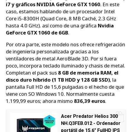
i7 y gráficos NVIDIA GeForce GTX 1060
. En este
caso, estamos hablando de un procesador Intel
Core i5-8300H (Quad Core, 8 MB Caché, 2.3 GHz
hasta 4.0 GHz). así como de una gráfica
Nvidia
GeForce GTX 1060 de 6GB
.
Por otra parte, este modelo nos ofrece refrigeración
de ingeniería personalizada gracias a los
ventiladores de metal AeroBlade 3D. Por si fuera
poco, incorpora teclado iluminado y chasis de metal.
Completan el pack sus
8 GB de memoria RAM, el
disco duro híbrido (1 TB HDD y 128 GB SSD)
, la
pantalla Full HD de 15,6 pulgadas o el hecho de que
viene con SO Windows 10. Normalmente cuesta
1.199,99 euros; ahora mismo
836,39 euros
.
Acer Predator Helios 300
NH.Q3FEB.012 - Ordenador
portátil de 15.6" FullHD IPS