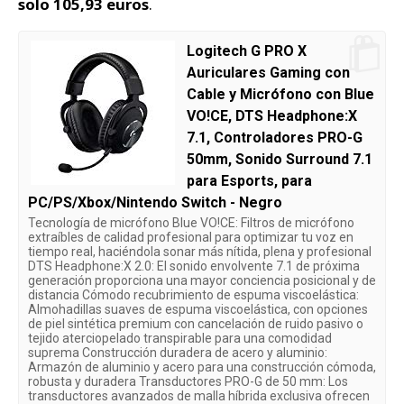
solo 105,93 euros
.
Logitech G PRO X
Auriculares Gaming con
Cable y Micrófono con Blue
VO!CE, DTS Headphone:X
7.1, Controladores PRO-G
50mm, Sonido Surround 7.1
para Esports, para
PC/PS/Xbox/Nintendo Switch - Negro
Tecnología de micrófono Blue VO!CE: Filtros de micrófono
extraíbles de calidad profesional para optimizar tu voz en
tiempo real, haciéndola sonar más nítida, plena y profesional
DTS Headphone:X 2.0: El sonido envolvente 7.1 de próxima
generación proporciona una mayor conciencia posicional y de
distancia Cómodo recubrimiento de espuma viscoelástica:
Almohadillas suaves de espuma viscoelástica, con opciones
de piel sintética premium con cancelación de ruido pasivo o
tejido aterciopelado transpirable para una comodidad
suprema Construcción duradera de acero y aluminio:
Armazón de aluminio y acero para una construcción cómoda,
robusta y duradera Transductores PRO-G de 50 mm: Los
transductores avanzados de malla híbrida exclusiva ofrecen