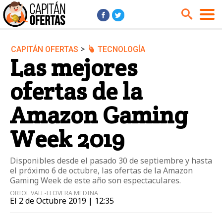
>
CAPITÁN OFERTAS
TECNOLOGÍA
Audio y Música
Cámaras
Las mejores
Cine y Series
Coches
ofertas de la
Deportes
Financiero
Hogar
Hoteles
Amazon Gaming
Jardín
Juguetes
Week 2019
Libros
Moda él
Moda ella
Motos
Disponibles desde el pasado 30 de septiembre y hasta
el próximo 6 de octubre, las ofertas de la Amazon
Móviles
Niños
Gaming Week de este año son espectaculares.
Ordenadores
Tablets
ORIOL VALL-LLOVERA MEDINA
El 2 de Octubre 2019 | 12:35
Tecnología
TV
Videojuegos
Vuelos