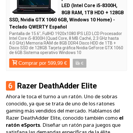
LED (Intel Core i5-8300H,
8GB RAM, 1TB HDD + 128GB
SSD, Nvidia GTX 1060 6GB, Windows 10 Home) -
Teclado QWERTY Español
Pantalla de 15.6", FullHD 1920x1080 IPS LED LCD Procesador
Intel Core i5-8300H (Quad Core, 8 MB Caché, 2.3 GHz hasta
4.0 GHz) Memoria RAM de 8GB DDR4 Disco HDD de 1TB +
Disco SSD de 128GB Tarjeta gráfica Nvidia GeForce GTX 1060
de 6GB Sistema operativo Windows 10
Comprar por 599,99 €
€
6
Razer DeathAdder Elite
Ahora le toca el turno a un ratón. Uno de sobras
conocido, ya que se trata de uno de los ratones
gaming más vendidos del mercado. Hablamos del
Razer DeathAdder Elite, conocido también como
el
ratón eSports
. Diseñar un ratón para juegos que
satisfaga las demandas específicas de la élite