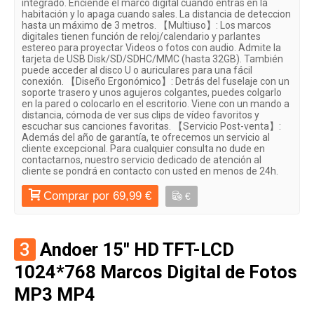
integrado. Enciende el marco digital cuando entras en la
habitación y lo apaga cuando sales. La distancia de deteccion
hasta un máximo de 3 metros. 【Multiuso】: Los marcos
digitales tienen función de reloj/calendario y parlantes
estereo para proyectar Videos o fotos con audio. Admite la
tarjeta de USB Disk/SD/SDHC/MMC (hasta 32GB). También
puede acceder al disco U o auriculares para una fácil
conexión. 【Diseño Ergonómico】: Detrás del fuselaje con un
soporte trasero y unos agujeros colgantes, puedes colgarlo
en la pared o colocarlo en el escritorio. Viene con un mando a
distancia, cómoda de ver sus clips de vídeo favoritos y
escuchar sus canciones favoritas. 【Servicio Post-venta】:
Además del año de garantía, te ofrecemos un servicio al
cliente excepcional. Para cualquier consulta no dude en
contactarnos, nuestro servicio dedicado de atención al
cliente se pondrá en contacto con usted en menos de 24h.
Comprar por 69,99 €
€
3
Andoer 15'' HD TFT-LCD
1024*768 Marcos Digital de Fotos
MP3 MP4