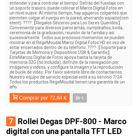
entender y para controlar el tiempo. Detrás del fuselaje con
un soporte trasero, puede colocar el Marco Digital Fotos en
un nivel suave. Al mismo tiempo, hay agujeros colgantes que
permiten colgar el cuerpo en la pared, ahorrando espacio(con
stent). ????【Regalos Sinceros para Los Seres Queridos】
Conveniente para diversos panoramas, cumpleaños, boda,
ceremonia de la graduación, reunión de la familia y así
sucesivamente. Todos sus preciosos momentos se pueden
mostrar en el RegeMoudal Marco Digital Fotos HD en vez de
estar encerrados dentro de su teléfono. ????【Soporte para
Tarjetas de Memoria y Dispositivos USB & Garantía】
EsteMarcos Digital de Fotos apoya hasta la tarjeta de
memoria 32G (no incluida), disfrute de la navegación por
imágenes y vídeos, y configure la imagen y la reproducción
de bucle de vídeo. Por favor siéntete libre de contactarnos.
Nuestro equipo de servicio especial está a su servicio 7/24.
Todos los productos RegeMoudal tienen una garantía de un
año.
Comprar por 72,64 €
€
7
Rollei Degas DPF-800 - Marco
digital con una pantalla TFT LED