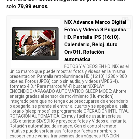
solo
79,99 euros
.
NIX Advance Marco Digital
Fotos y Videos 8 Pulgadas
HD. Pantalla IPS (16:10).
Calendario, Reloj. Auto
On/Off. Rotación
automática
FOTOS Y VIDEOS EN HD: NIX es el
único marco que puede mostrar fotos y videos en la misma
presentación. Pantalla retroiluminada HD (16:10) 1280 x 800
píxeles. Fotos (JPEG) con o sin audio, y videos (MPEG-4),
formato 4:3. *Para marcos Wi-Fi buscar NIXPLAY
ENCENDIDO/APAGADO AUTOMÁTICO, SLEEP MODE: Ahorre
energía gracias al sensor de movimiento (Hu-motion)
integrado para que no tenga que preocuparse de encenderlo
o apagarlo, se prende al entrar al cuarto y se apagaba al salir.
Horario "sleep mode" es programable OPERACIÓN INTUITIVA,
ROTACIÓN AUTOMÁTICA: Es muy fácil de usar, inserte su
USB o tarjeta SD/SDHC y proyecte fotos y Videos al instante;
Rotación automática de imagen; Con el control remoto
intuitivo puede sortear sus fotos por fecha o nombre o
escoger entre varias transiciones de imágenes FUNCIÓN