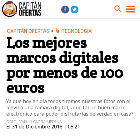
>
CAPITÁN OFERTAS
TECNOLOGÍA
Audio y Música
Cámaras
Los mejores
Cine y Series
Coches
marcos digitales
Deportes
Financiero
Hogar
Hoteles
por menos de 100
Jardín
Juguetes
euros
Libros
Moda él
Moda ella
Motos
Ya que hoy en día todos tiramos nuestras fotos con el
móvil o una cámara digital, ¿qué tal un buen marco
Móviles
Niños
electrónico para poder disfrutarlas de verdad en casa?
Ordenadores
Tablets
ORIOL VALL-LLOVERA MEDINA
El 31 de Diciembre 2018 | 05:21
Tecnología
TV
Videojuegos
Vuelos