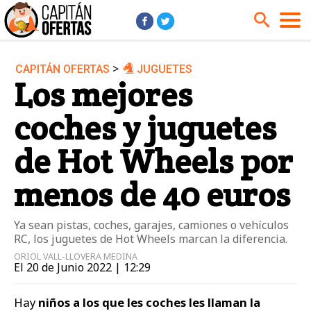
>
CAPITÁN OFERTAS
JUGUETES
Audio y Música
Cámaras
Los mejores
Cine y Series
Coches
coches y juguetes
Deportes
Financiero
Hogar
Hoteles
de Hot Wheels por
Jardín
Juguetes
menos de 40 euros
Libros
Moda él
Moda ella
Motos
Ya sean pistas, coches, garajes, camiones o vehículos
RC, los juguetes de Hot Wheels marcan la diferencia.
Móviles
Niños
ORIOL VALL-LLOVERA MEDINA
Ordenadores
Tablets
El 20 de Junio 2022 | 12:29
Tecnología
TV
Hay
niños a los que les coches les llaman la
Videojuegos
Vuelos