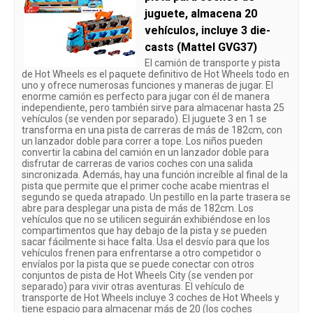
juguete, almacena 20
vehículos, incluye 3 die-
casts (Mattel GVG37)
El camión de transporte y pista
de Hot Wheels es el paquete definitivo de Hot Wheels todo en
uno y ofrece numerosas funciones y maneras de jugar. El
enorme camión es perfecto para jugar con él de manera
independiente, pero también sirve para almacenar hasta 25
vehículos (se venden por separado). El juguete 3 en 1 se
transforma en una pista de carreras de más de 182cm, con
un lanzador doble para correr a tope. Los niños pueden
convertir la cabina del camión en un lanzador doble para
disfrutar de carreras de varios coches con una salida
sincronizada. Además, hay una función increíble al final de la
pista que permite que el primer coche acabe mientras el
segundo se queda atrapado. Un pestillo en la parte trasera se
abre para desplegar una pista de más de 182cm. Los
vehículos que no se utilicen seguirán exhibiéndose en los
compartimentos que hay debajo de la pista y se pueden
sacar fácilmente si hace falta. Usa el desvío para que los
vehículos frenen para enfrentarse a otro competidor o
envíalos por la pista que se puede conectar con otros
conjuntos de pista de Hot Wheels City (se venden por
separado) para vivir otras aventuras. El vehículo de
transporte de Hot Wheels incluye 3 coches de Hot Wheels y
tiene espacio para almacenar más de 20 (los coches