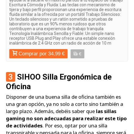
ayudarte a sacarle el máximo partido a tu espacio de trabajo
Escritura Cómoda y Fluida: Las teclas con mecanismo de
tijera y bajo perfil proporcionan una experiencia de escritura
fluida similar a la ofrecida por un portátil Trabajo Silencioso:
Un teclado silencioso y un ratón sometido a pruebas de
laboratorio que es un 90% menos ruidoso que otros
contribuyen a una experiencia de trabajo tranquila
Tecnología Inalámbrica Sencilla y Fiable: Un simple nano
receptor USB Plug and Play ofrece una estable conexión
inalámbrica de 2.4 GHz con un radio de acción de 10 m
Comprar por 34,99 €
€
3
SIHOO Silla Ergonómica de
Oficina
Disponer de una buena silla de oficina también es
una gran opción, ya no solo a corto sino también a
largo plazo. Además, debéis saber que
las sillas
gaming no son adecuadas para realizar este tipo
de actividades
. Por eso, optar por una silla
transpirable y pensada para la oficina, siempre será