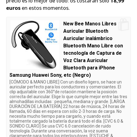
precio es lo mejor de todo: os costarán solo
18,99
euros
en estos momentos.
New Bee Manos Libres
Auricular Bluetooth
Auricular inalámbrico
Bluetooth Mano Libre con
tecnología de Captura de
Voz Clara Auricular
Bluetooth para iPhone
Samsung Huawei Sony, etc (Negro)
[CÓMODO & MANO LIBRE] Con un diseño ligero, se hace un
auricular perfecto para los conductores y comerciantes. El
clip adjustable con 360°de rotación mantiene la posición
correcta del auricular. Elige lo que cumple mejor entre las tres
almohadillas incluidas : pequeña, mediana y grande. [LARGA
DURACIÓN DE LA BATERÍA] 22 horas de música, 24 horas de
llamada, 60 días en espera con sólo 2-3 horas de carga. No
necesita mucho tiempo para cargarlo, y cuando está
totalmente cargado la batería durará todo el día. [CVC 6.0 &
SONIDO CLARO] Se usa CVC 6.0 cancelación de ruido
tecnología. Durante una conversación, la voz suena
claramente para todos los interlocutores. [ESTUCHE &