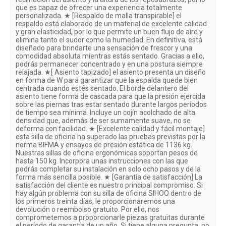
que es capaz de ofrecer una experiencia totalmente
personalizada. ★ [Respaldo de malla transpirable] el
respaldo está elaborado de un material de excelente calidad
y gran elasticidad, por lo que permite un buen flujo de aire y
elimina tanto el sudor como la humedad. En definitiva, está
diseñado para brindarte una sensación de frescor y una
comodidad absoluta mientras estás sentado. Gracias a ello,
podrás permanecer concentrado y en una postura siempre
relajada. ★[ Asiento tapizado] el asiento presenta un diseño
en forma de W para garantizar que la espalda quede bien
centrada cuando estés sentado. El borde delantero del
asiento tiene forma de cascada para que la presión ejercida
sobre las piernas tras estar sentado durante largos períodos
de tiempo sea mínima. Incluye un cojín acolchado de alta
densidad que, además de ser sumamente suave, no se
deforma con facilidad. ★ [Excelente calidad y fácil montaje]
esta silla de oficina ha superado las pruebas previstas por la
norma BIFMA y ensayos de presión estática de 1136 kg.
Nuestras sillas de oficina ergonómicas soportan pesos de
hasta 150 kg. Incorpora unas instrucciones con las que
podrás completar su instalación en solo ocho pasos y de la
forma más sencilla posible. ★ [Garantía de satisfacción] La
satisfacción del cliente es nuestro principal compromiso. Si
hay algún problema con su silla de oficina SIHOO dentro de
los primeros treinta días, le proporcionaremos una
devolución o reembolso gratuito. Por ello, nos
comprometemos a proporcionarle piezas gratuitas durante
el período de garantía de un año. Si tiene alguna pregunta, no