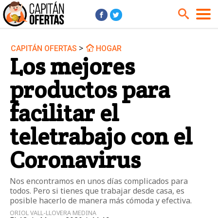
>
CAPITÁN OFERTAS
HOGAR
Audio y Música
Cámaras
Los mejores
Cine y Series
Coches
productos para
Deportes
Financiero
Hogar
Hoteles
facilitar el
Jardín
Juguetes
teletrabajo con el
Libros
Moda él
Coronavirus
Moda ella
Motos
Móviles
Niños
Nos encontramos en unos días complicados para
Ordenadores
Tablets
todos. Pero si tienes que trabajar desde casa, es
posible hacerlo de manera más cómoda y efectiva.
Tecnología
TV
ORIOL VALL-LLOVERA MEDINA
Videojuegos
Vuelos