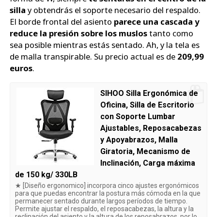
silla
y obtendrás el soporte necesario del respaldo.
El borde frontal del asiento
parece una cascada y
reduce la presión sobre los muslos
tanto como
sea posible mientras estás sentado. Ah, y la tela es
de malla transpirable. Su precio actual es de
209,99
euros
.
SIHOO Silla Ergonómica de
Oficina, Silla de Escritorio
con Soporte Lumbar
Ajustables, Reposacabezas
y Apoyabrazos, Malla
Giratoria, Mecanismo de
Inclinación, Carga máxima
de 150 kg/ 330LB
★ [Diseño ergonomico] incorpora cinco ajustes ergonómicos
para que puedas encontrar la postura más cómoda en la que
permanecer sentado durante largos períodos de tiempo.
Permite ajustar el respaldo, el reposacabezas, la altura y la
reclinación del asiento y la altura de los reposabrazos, por lo