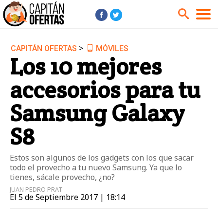
>
CAPITÁN OFERTAS
MÓVILES
Audio y Música
Cámaras
Los 10 mejores
Cine y Series
Coches
accesorios para tu
Deportes
Financiero
Hogar
Hoteles
Samsung Galaxy
Jardín
Juguetes
S8
Libros
Moda él
Moda ella
Motos
Estos son algunos de los gadgets con los que sacar
todo el provecho a tu nuevo Samsung. Ya que lo
Móviles
Niños
tienes, sácale provecho, ¿no?
Ordenadores
Tablets
JUAN PEDRO PRAT
El 5 de Septiembre 2017 | 18:14
Tecnología
TV
Videojuegos
Vuelos