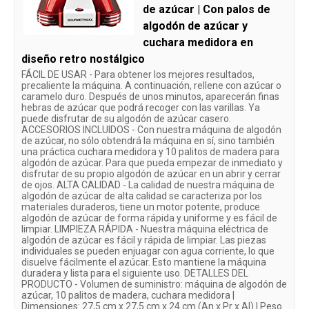
de azúcar | Con palos de
algodón de azúcar y
cuchara medidora en
diseño retro nostálgico
FÁCIL DE USAR - Para obtener los mejores resultados,
precaliente la máquina. A continuación, rellene con azúcar o
caramelo duro. Después de unos minutos, aparecerán finas
hebras de azúcar que podrá recoger con las varillas. Ya
puede disfrutar de su algodón de azúcar casero.
ACCESORIOS INCLUIDOS - Con nuestra máquina de algodón
de azúcar, no sólo obtendrá la máquina en sí, sino también
una práctica cuchara medidora y 10 palitos de madera para
algodón de azúcar. Para que pueda empezar de inmediato y
disfrutar de su propio algodón de azúcar en un abrir y cerrar
de ojos. ALTA CALIDAD - La calidad de nuestra máquina de
algodón de azúcar de alta calidad se caracteriza por los
materiales duraderos, tiene un motor potente, produce
algodón de azúcar de forma rápida y uniforme y es fácil de
limpiar. LIMPIEZA RÁPIDA - Nuestra máquina eléctrica de
algodón de azúcar es fácil y rápida de limpiar. Las piezas
individuales se pueden enjuagar con agua corriente, lo que
disuelve fácilmente el azúcar. Esto mantiene la máquina
duradera y lista para el siguiente uso. DETALLES DEL
PRODUCTO - Volumen de suministro: máquina de algodón de
azúcar, 10 palitos de madera, cuchara medidora |
Dimensiones: 27,5 cm x 27,5 cm x 24 cm (An x Pr x Al) | Peso