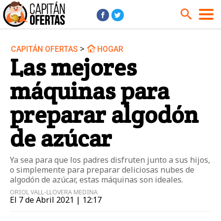
>
CAPITÁN OFERTAS
HOGAR
Audio y Música
Cámaras
Las mejores
Cine y Series
Coches
máquinas para
Deportes
Financiero
Hogar
Hoteles
preparar algodón
Jardín
Juguetes
de azúcar
Libros
Moda él
Moda ella
Motos
Ya sea para que los padres disfruten junto a sus hijos,
o simplemente para preparar deliciosas nubes de
Móviles
Niños
algodón de azúcar, estas máquinas son ideales.
Ordenadores
Tablets
ORIOL VALL-LLOVERA MEDINA
El 7 de Abril 2021 | 12:17
Tecnología
TV
Videojuegos
Vuelos