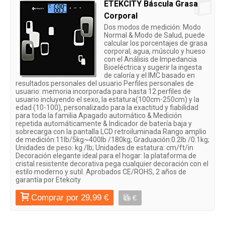
ETEKCITY Báscula Grasa
Corporal
Dos modos de medición: Modo
Normal & Modo de Salud, puede
calcular los porcentajes de grasa
corporal, agua, músculo y hueso
con el Análisis de Impedancia
Bioeléctrica y sugerir la ingesta
de caloría y el IMC basado en
resultados personales del usuario Perfiles personales de
usuario: memoria incorporada para hasta 12 perfiles de
usuario incluyendo el sexo, la estatura(100cm-250cm) y la
edad (10-100), personalizado para la exactitud y fiabilidad
para toda la familia Apagado automático & Medición
repetida automáticamente & Indicador de batería baja y
sobrecarga con la pantalla LCD retroiluminada Rango amplio
de medición:11lb/5kg~400lb /180kg; Graduación:0.2lb /0.1kg;
Unidades de peso: kg /lb; Unidades de estatura: cm/ft/in
Decoración elegante ideal para el hogar: la plataforma de
cristal resistente decorativa pega cualquier decoración con el
estilo moderno y sutil. Aprobados CE/ROHS, 2 años de
garantía por Etekcity
Comprar por 29,99 €
€