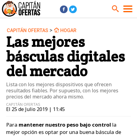
>
CAPITÁN OFERTAS
HOGAR
Audio y Música
Cámaras
Las mejores
Cine y Series
Coches
básculas digitales
Deportes
Financiero
Hogar
Hoteles
del mercado
Jardín
Juguetes
Lista con los mejores dispositivos que ofrecen
Libros
Moda él
resultados fiables. Por supuesto, con los mejores
Moda ella
Motos
precios del mercado ahora mismo.
CAPITÁN OFERTAS
Móviles
Niños
El 25 de Julio 2019 | 11:45
Ordenadores
Tablets
Para
mantener nuestro peso bajo control
la
Tecnología
TV
mejor opción es optar por una buena báscula de
Videojuegos
Vuelos