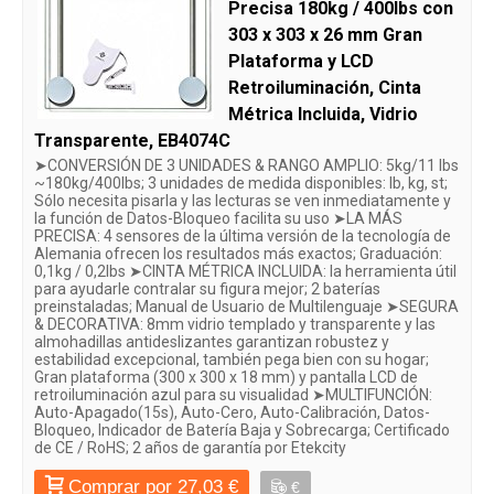
Precisa 180kg / 400lbs con
303 x 303 x 26 mm Gran
Plataforma y LCD
Retroiluminación, Cinta
Métrica Incluida, Vidrio
Transparente, EB4074C
➤CONVERSIÓN DE 3 UNIDADES & RANGO AMPLIO: 5kg/11 lbs
~180kg/400lbs; 3 unidades de medida disponibles: lb, kg, st;
Sólo necesita pisarla y las lecturas se ven inmediatamente y
la función de Datos-Bloqueo facilita su uso ➤LA MÁS
PRECISA: 4 sensores de la última versión de la tecnología de
Alemania ofrecen los resultados más exactos; Graduación:
0,1kg / 0,2lbs ➤CINTA MÉTRICA INCLUIDA: la herramienta útil
para ayudarle contralar su figura mejor; 2 baterías
preinstaladas; Manual de Usuario de Multilenguaje ➤SEGURA
& DECORATIVA: 8mm vidrio templado y transparente y las
almohadillas antideslizantes garantizan robustez y
estabilidad excepcional, también pega bien con su hogar;
Gran plataforma (300 x 300 x 18 mm) y pantalla LCD de
retroiluminación azul para su visualidad ➤MULTIFUNCIÓN:
Auto-Apagado(15s), Auto-Cero, Auto-Calibración, Datos-
Bloqueo, Indicador de Batería Baja y Sobrecarga; Certificado
de CE / RoHS; 2 años de garantía por Etekcity
Comprar por 27,03 €
€