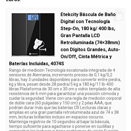
Etekcity Báscula de Baño
Digital con Tecnología
Step-On, 180 kg/ 400 lbs,
Gran Pantalla LCD
Retroiluminada (74×38mm)
con Dígitos Grandes, Auto-
On/Off, Cinta Métrica y
Baterías Incluidas, 4074S
Rango de medición Tecnología escalonada integrada de 4
sensores de Alemania, incremento preciso de 0,1 kg/0,2
libras, hay 3 unidades disponibles para convertir entre piedra,
kg y libra, pesan desde 28 piedra/5 kg a 180 kg/11 lb-400
libras Plataforma de 30 cm x 30 cm y vidrio templado de alta
resistencia de 6 mm para garantizar una posición cómoda y
cuidar la seguridad. Viene con una regla de medición corporal
de doble cara (60 pulgadas y 150 cm) y 2 pilas AAA, que
podrían durar más que las baterías CR Lecturas claras y
amplias en una gran pantalla retroiluminada azul de 74 x 38
mm, lecturas brillantes incluso en espacios oscuros.
Mantenga registros de 10 segundos al bajar la báscula,
tiempo suficiente para agacharse o ponerse en cuclillas y
comprobar las lecturas si tiene problemas de visión Función