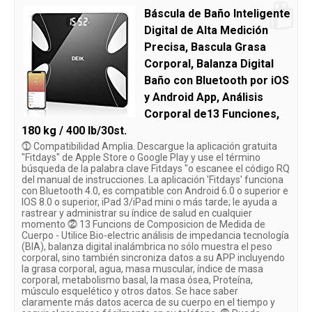
Báscula de Baño Inteligente
Digital de Alta Medición
Precisa, Bascula Grasa
Corporal, Balanza Digital
Baño con Bluetooth por iOS
y Android App, Análisis
Corporal de13 Funciones,
180 kg / 400 lb/30st.
⓵ Compatibilidad Amplia. Descargue la aplicación gratuita
"Fitdays" de Apple Store o Google Play y use el término
búsqueda de la palabra clave Fitdays "o escanee el código RQ
del manual de instrucciones. La aplicación 'Fitdays' funciona
con Bluetooth 4.0, es compatible con Android 6.0 o superior e
IOS 8.0 o superior, iPad 3/iPad mini o más tarde; le ayuda a
rastrear y administrar su índice de salud en cualquier
momento ⓶ 13 Funcions de Composicion de Medida de
Cuerpo - Utilice Bio-electric análisis de impedancia tecnología
(BIA), balanza digital inalámbrica no sólo muestra el peso
corporal, sino también sincroniza datos a su APP incluyendo
la grasa corporal, agua, masa muscular, índice de masa
corporal, metabolismo basal, la masa ósea, Proteína,
músculo esquelético y otros datos. Se hace saber
claramente más datos acerca de su cuerpo en el tiempo y