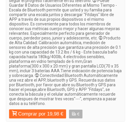
seguir el progreso fácilmente en su teléfono. ⓷ Puede
Guardar 8 Datos de Usuarios Diferentes al Mismo Tiempo -
Escala de Bluetooth permite que usted y su familia para
compartir una escala juntos y descargar "Fitdays" libre de
APP a través de sus propios dispositivos o el mismo
dispositivo. Es conveniente para todos los miembros de
conocer sus métricas cuerpo mejor y hacer algunas mejoras
relevantes. Especialmente perfecto para generador de
cuerpo, perdedor peso, junior y adolescente, etc. ⓸ Producto
de Alta Calidad: Calibración automática, medición de
sensores de alta precisión que garantiza una precisión de 0.1
kg con una capacidad de 13.2 lbs / 6 kg - Este bascula baño
capacida hasta 180kg/400lb, 4 electrodos sensibles,
plataforma en vidrio templado de 6 mm,Gran
plataforma(300 x 300 x 20 mm) y gran pantalla LCD(70 x 35
mm), incluir 3 baterías AAA.Tiene indicación de potencia baja
y sobrecarga. ⓹ Conectividad Bluetooth Automáticamente
una vez abre el APP, bluetooth y GPS. Recuerda sus datos
por Bluetooth, por favor que abre su Bluetooth y GPS para
hacer el pesaje,abre Bluetooth, GPS y APP "Fitdays", se
conecta la báscula y el celular automáticamente recuerde
que despues de mostrar tres veces"---", empienza a pasar
datos a su teléfono.
Comprar por 19,98 €
€